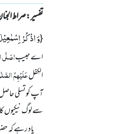
تفسیر : ‎صراط الجنان
وَ اذْكُرْ اِسْمٰعِیْل
{
صَلَّی ال
اے حبیب!
عَلَیْہِمُ الصَّلٰ
الکِفل
آپ کوتسلی حاصل
سے لوگ نیکیوں کا
یاد رہے کہ حضرت