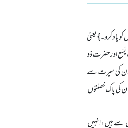
 کو یاد کرو۔} یعنی
سَع اورحضرت ذو
ہ ان کی سیرت سے
ان کی پاک خصلتوں
یں سے ہیں ،انہیں