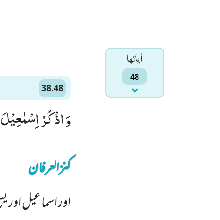
اٰياتها
48
38.48
وَ اذْكُرْ اِسْمٰعِیْلَ و
کنزالعرفان
اور اسماعیل اور یس