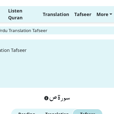
Listen
Translation
Tafseer
More
Quran
rdu Translation Tafseer
tion Tafseer
سورة ص