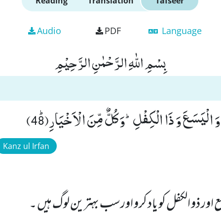
Reading
Translation
Tafseer
Audio
PDF
Language
بِسْمِ اللّٰهِ الرَّحْمٰنِ الرَّحِیْمِ
َ الْیَسَعَ وَ ذَا الْكِفْلِؕ-وَ كُلٌّ مِّنَ الْاَخْیَارِﭤ(48)
Kanz ul Irfan
ع اور ذو الکفل کو یاد کرو اورسب بہترین لوگ ہیں ۔