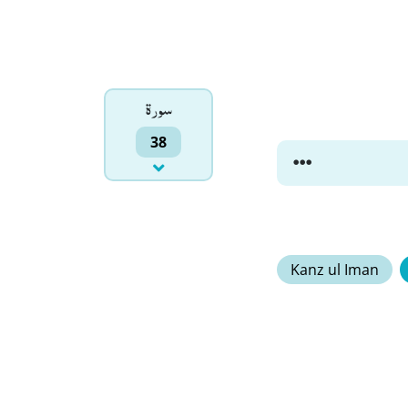
سورۃ
38
Kanz ul Iman