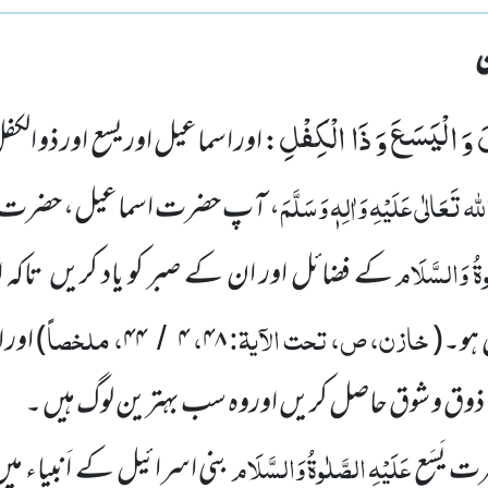
َ وَ الْیَسَعَ وَ ذَا الْكِفْلِ
: اور اسماعیل اور یسع اور ذو الکفل
لہ تَعَالٰی عَلَیْہِ وَاٰلِہٖ وَسَلَّمَ
، آپ حضرت اسماعیل، حضرت یَ
وۃُ وَالسَّلَام
کے فضائل اور ان کے صبر کو یاد کریں تاک
خازن، ص، تحت الآیۃ:
،
، ملخصاً
 ہو۔(
۴۸
۴
۴۴
)
اور 
/
 ذوق و شوق حاصل کریں اوروہ سب بہترین لوگ ہیں ۔
عَلَیْہِ
الصَّلٰوۃُ
وَالسَّلَام
 یَسَع
بنی اسرائیل کے اَنبیاء م