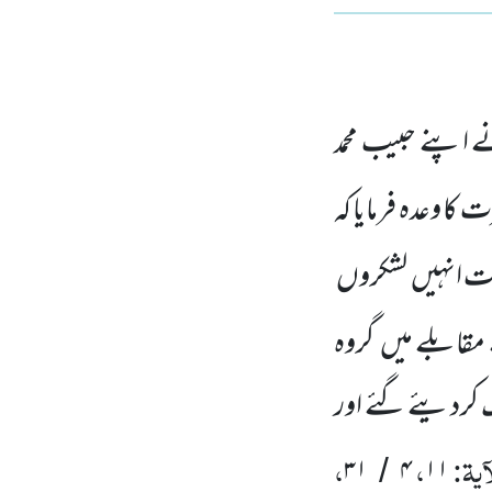
ے اپنے حبیب محمد
کا وعدہ فرمایا کہ
اعت انہیں لشکروں
قابلے میں گروہ
ک کردیئے گئے اور
ٓیۃ:
،
،
۳۱
۴
۱۱
/