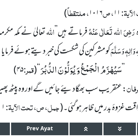
آیۃ:
، ص
، ملتقطاً
)
۱۰۱۶
۱۱
رَضِیَ اللہ تَعَالٰی عَنْہُ
اللہ
فرماتے ہیں’’
تعالیٰ نے مکہ مکر
وَاٰلِہٖ وَسَلَّمَ
کو مشرکین کی شکست کی خبر دیتے ہوئے فرمایا
سَیُهْزَمُ الْجَمْعُ وَ یُوَلُّوْنَ الدُّبُرَ
قمر:
)
۴۵
(
‘‘
’’
ِرفان
: عنقریب سب بھگادیئے جائیں گے اور وہ پیٹھ پ
جمل، ص، تحت الآیۃ:
ت غزوۂ بدر میں ظاہر ہو گئی۔
(
۱۱
Prev
Ayat