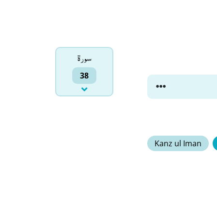
سورۃ
38
Kanz ul Iman