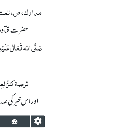
مدارک، ص، تحت ال
حضرت قتادہ
صَلَّی اللہ تَعَالٰی عَلَیْہِ 
ترجمۂ
کنزُالع
اور اس خبر کی صداق