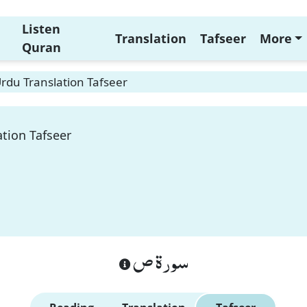
Listen
Translation
Tafseer
More
Quran
rdu Translation Tafseer
tion Tafseer
سورة ص