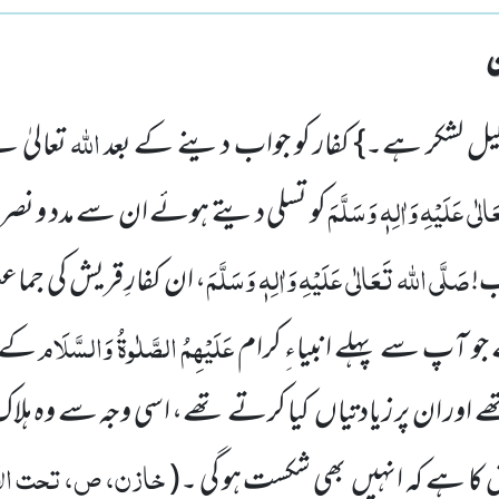
اللہ
لیل لشکر ہے۔} کفار کو جواب دینے کے بعد
تعالیٰ ن
لٰی عَلَیْہِ وَاٰلِہٖ وَسَلَّمَ
کو تسلی دیتے ہوئے ان سے مدد و نصرت 
صَلَّی اللہ تَعَالٰی عَلَیْہِ وَاٰلِہٖ وَسَلَّمَ
ب!
، ان کفارِ قریش کی جم
عَلَیْہِمُ الصَّلٰوۃُ وَالسَّلَام
 آپ سے پہلے انبیاءِ کرام
کے م
ے اور ان پر زیادتیاں کیا کرتے تھے، اسی وجہ سے وہ ہلا
خازن، ص، تحت الا
ش کا ہے کہ انہیں بھی شکست ہو گی ۔(