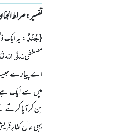
تفسیر : ‎صراط الجنان
جُنْدٌ
{
: یہ ایک ذ
صَلَّی اللہ تَعَا
مصطفٰی
اے پیارے حبی
میں سے ایک ہے جو
بن کر آیا کرتے تھ
یہی حال کفارِ قری