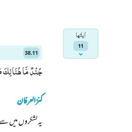
اٰياتها
11
38.11
جُنْدٌ مَّا هُنَالِكَ مَ
کنزالعرفان
یہ لشکروں میں سے