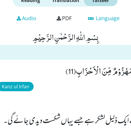
Reading
Translation
Tafseer
Audio
PDF
Language
بِسْمِ اللّٰهِ الرَّحْمٰنِ الرَّحِیْمِ
هْزُوْمٌ مِّنَ الْاَحْزَابِ(11)
Kanz ul Irfan
 ایک ذلیل لشکر ہے جسے یہاں شکست دیدی جائے گی۔