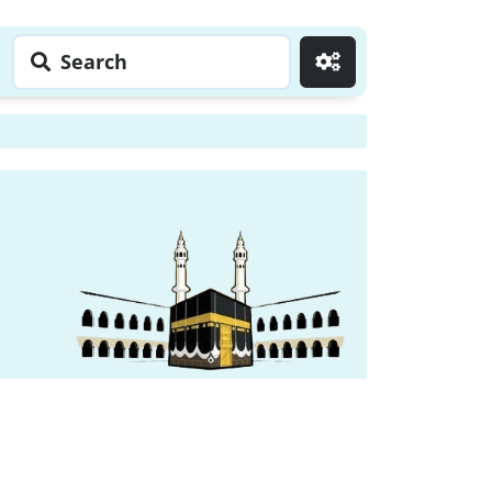
Search
Go