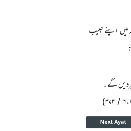
مہ میں اپنے حبیب
:
ھیردیں گے۔
،
)
۳۷۳
۶
/
Next
Ayat