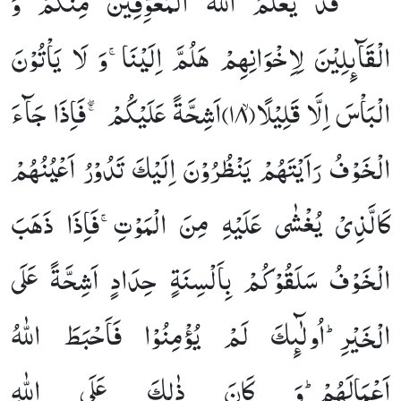
قَدْ یَعْلَمُ اللّٰهُ الْمُعَوِّقِیْنَ مِنْكُمْ وَ
’’
الْقَآىٕلِیْنَ لِاِخْوَانِهِمْ هَلُمَّ اِلَیْنَاۚ-وَ لَا یَاْتُوْنَ
الْبَاْسَ اِلَّا قَلِیْلًاۙ(
۱۸)
اَشِحَّةً عَلَیْكُمْ ۚۖ-فَاِذَا جَآءَ
الْخَوْفُ رَاَیْتَهُمْ یَنْظُرُوْنَ اِلَیْكَ تَدُوْرُ اَعْیُنُهُمْ
كَالَّذِیْ یُغْشٰى عَلَیْهِ مِنَ الْمَوْتِۚ-فَاِذَا ذَهَبَ
الْخَوْفُ سَلَقُوْكُمْ بِاَلْسِنَةٍ حِدَادٍ اَشِحَّةً عَلَى
الْخَیْرِؕ-اُولٰٓىٕكَ لَمْ یُؤْمِنُوْا فَاَحْبَطَ اللّٰهُ
اَعْمَالَهُمْؕ-وَ كَانَ ذٰلِكَ عَلَى اللّٰهِ