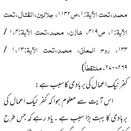
محمد،تحت الآیۃ:
،ص
، جلالین،القتال،تحت
۱۱۳۲
۱
الآیۃ:
، ص
، خازن، محمد،تحت الآیۃ:
،
۴ /
۱
۴۱۹
۱
، روح المعانی، محمد،تحت الآیۃ:
،
۱۳ /
۱
۱۳۳
، ملتقطاً
)
۲۶۹-۲۷۰
کفر نیک اعمال کی بربادی کا سبب ہے:
اس آیت سے معلوم ہوا کہ کفر نیک اعمال کی
بربادی کا بہت بڑا سبب ہے ۔یاد رہے کہ جس طرح