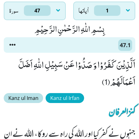
اٰياتها
سورۃ
47
1
بِسْمِ اللّٰهِ الرَّحْمٰنِ الرَّحِیْمِ
47.1
اَلَّذِیْنَ كَفَرُوْا وَ صَدُّوْا عَنْ سَبِیْلِ اللّٰهِ اَضَلَّ
اَعْمَالَهُمْ(1)
Kanz ul Iman
Kanz ul Irfan
کنزالعرفان
جنہوں نے کفر کیا اور اللہ کی راہ سے روکا، اللہ نے ان