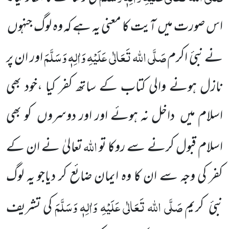
اس صورت میں آیت کا معنی یہ ہے کہ وہ لوگ جنہوں
صَلَّی اللہ تَعَالٰی عَلَیْہِ وَاٰلِہٖ وَسَلَّمَ
نے نبیٔ اکرم
اور ان پر
نازل ہونے والی کتاب کے ساتھ کفر کیا ،خود بھی
اسلام میں داخل نہ ہوئے اور اور دوسروں کو بھی
اللہ
اسلام قبول کرنے سے روکا تو
تعالیٰ نے ان کے
کفر کی وجہ سے ان کا وہ ایمان ضائع کر دیاجو یہ لوگ
صَلَّی اللہ تَعَالٰی عَلَیْہِ وَاٰلِہٖ وَسَلَّمَ
نبیٔ
کریم
کی تشریف