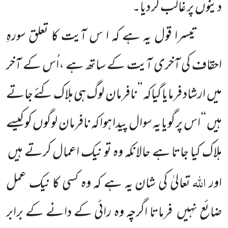
دینوں پر غالب کر دیا۔
تیسرا قول یہ ہے کہ ا س آیت کا تعلق سورہِ
احقاف کی آخری آیت کے ساتھ ہے ،اُس کے آخر
میں ارشاد فرمایا گیاکہ ’’نافرمان لوگ ہی ہلاک کئے جاتے
ہیں ‘‘ اس پر گویا یہ سوال پیدا ہوا کہ نافرمان لوگوں کو کیسے
ہلاک کیا جاتا ہے حالانکہ وہ تو نیک اعمال کرتے ہیں
اللہ
اور
تعالیٰ کی شان یہ ہے کہ وہ کسی کا نیک عمل
ضائع نہیں فرماتا اگرچہ وہ رائی کے دانے کے برابر