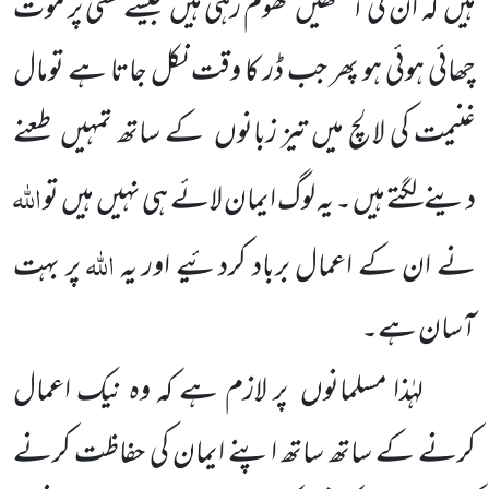
ہیں کہ ان کی آنکھیں گھوم رہی ہیں جیسے کسی پر موت
چھائی ہوئی ہو پھر جب ڈر کا وقت نکل جاتا ہے تومال
غنیمت کی لالچ میں تیز زبانوں کے ساتھ تمہیں طعنے
اللہ
دینے لگتے ہیں ۔ یہ لوگ ایمان لائے ہی نہیں ہیں تو
اللہ
نے ان کے اعمال برباد کردئیے اور یہ
پر بہت
آسان ہے۔
لہٰذا مسلمانوں پر لازم ہے کہ وہ نیک اعمال
کرنے کے ساتھ ساتھ اپنے ایمان کی حفاظت کرنے