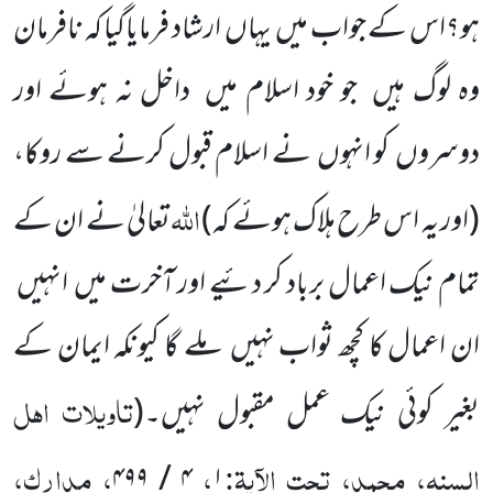
ہو؟اس کے جواب میں یہاں ارشاد فرمایاگیا کہ نافرمان
وہ لوگ ہیں جو خود اسلام میں داخل نہ ہوئے اور
دوسروں کو انہوں نے اسلام قبول کرنے سے روکا،
اللہ
(اور یہ اس طرح ہلاک ہوئے کہ)
تعالیٰ نے ان کے
تمام نیک اعمال برباد کر دئیے اور آخرت میں انہیں
ان اعمال کا کچھ ثواب نہیں ملے گا کیونکہ ایمان کے
تاویلات اہل
بغیر کوئی نیک عمل مقبول نہیں۔
(
السنہ، محمد، تحت الآیۃ:
،
، مدارک،
۴ / ۴۹۹
۱