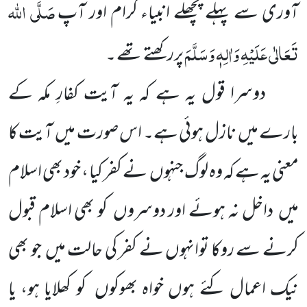
صَلَّی اللہ
آوری سے پہلے پچھلے انبیاء کرام اور آپ
تَعَالٰی عَلَیْہِ وَاٰلِہٖ وَسَلَّمَ
پررکھتے تھے ۔
دوسرا قول یہ ہے کہ یہ آیت کفارِ مکہ کے
بارے میں نازل ہوئی ہے۔ اس صورت میں آیت کا
معنی یہ ہے کہ وہ لوگ جنہوں نے کفر کیا ، خود بھی اسلام
میں داخل نہ ہوئے اور دوسروں کو بھی اسلام قبول
کرنے سے روکا توانہوں نے کفر کی حالت میں جو بھی
نیک اعمال کئے ہوں خواہ بھوکوں کو کھلایا ہو، یا