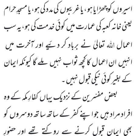
اسیروں کو چھڑایا ہو ،یا غریبوں کی مد د کی ہو،یا مسجدِ حرام
یعنی خانہ کعبہ کی عمارت میں کوئی خدمت کی ہو،یہ سب
اللہ
اعمال
تعالیٰ نے برباد کر دئیے اور آخرت میں
انہیں ان اعمال کا کچھ ثواب نہیں ملے گا کیونکہ ایمان
کے بغیر کوئی نیکی قبول نہیں ۔
بعض مفسّرین کے نزدیک یہاں کفارِ مکہ کے وہ
افراد مراد ہیں جو اپنے کفر کے ساتھ ساتھ دوسروں کو
بھی ایمان قبول کرنے سے روکتے تھے اور حضورِ