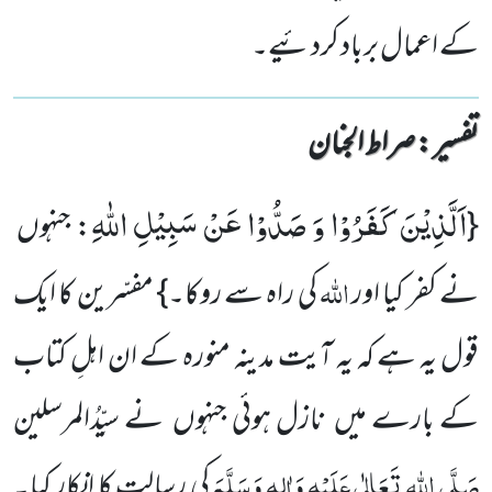
کے اعمال برباد کردئیے۔
تفسیر : ‎صراط الجنان
اَلَّذِیْنَ كَفَرُوْا وَ صَدُّوْا عَنْ سَبِیْلِ اللّٰهِ
{
: جنہوں
اللہ
نے کفر کیا اور
کی راہ سے روکا۔} مفسّرین کا ایک
قول یہ ہے کہ یہ آیت مدینہ منورہ کے ان اہلِ کتاب
کے بارے میں نازل ہوئی جنہوں نے سیِّدُالمرسلین
صَلَّی اللہ تَعَالٰی عَلَیْہِ وَاٰلِہٖ وَسَلَّمَ
کی رسالت کا انکار کیا۔