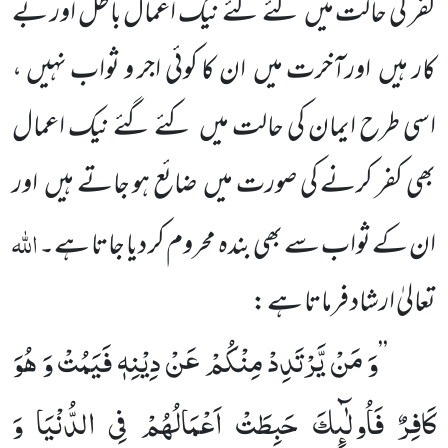
کفر کی حالت میں کئے گئے نیک اعمال باطل اور بے
کار ہیں اورآخرت میں ان کا کوئی اجر و ثواب نہیں ،
اسی طرح ایمان کی حالت میں کئے گئے نیک اعمال
بھی کفر کرنے کی صورت میں ضائع ہو جاتے ہیں اور
اللہ
ان کے ثواب سے بھی بندہ محروم کر دیا جاتا ہے۔
تعالیٰ ارشاد فرماتا ہے :
وَ مَنْ یَّرْتَدِدْ مِنْكُمْ عَنْ دِیْنِهٖ فَیَمُتْ وَ هُوَ
’’
كَافِرٌ فَاُولٰٓىٕكَ حَبِطَتْ اَعْمَالُهُمْ فِی الدُّنْیَا وَ