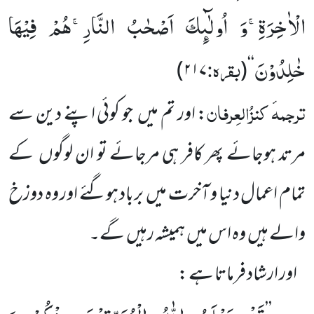
الْاٰخِرَةِۚ-وَ اُولٰٓىٕكَ اَصْحٰبُ النَّارِۚ-هُمْ فِیْهَا
خٰلِدُوْنَ
بقرہ:
)
۲۱۷
(
‘‘
ترجمہ
کنزُالعِرفان
ٔ
: اور تم میں جو کوئی اپنے دین سے
مرتد ہوجائے پھر کافر ہی مرجائے تو ان لوگوں کے
تمام اعمال دنیا و آخرت میں برباد ہوگئے اور وہ دوزخ
والے ہیں وہ اس میں ہمیشہ رہیں گے۔
اور ارشاد فرماتا ہے :