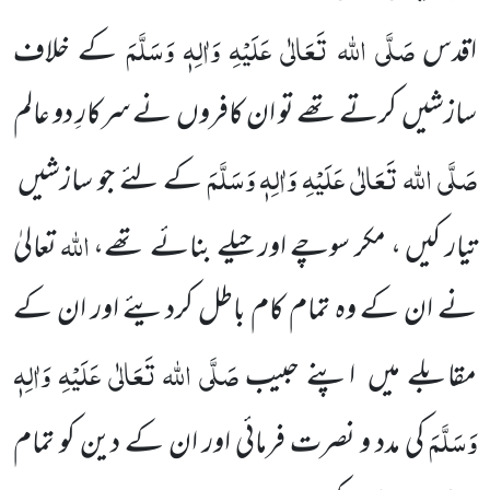
صَلَّی اللہ تَعَالٰی عَلَیْہِ وَاٰلِہٖ وَسَلَّمَ
اقدس
کے خلاف
سازشیں کرتے تھے تو ان کافروں نے سرکارِ دو عالم
صَلَّی اللہ تَعَالٰی عَلَیْہِ وَاٰلِہٖ وَسَلَّمَ
کے لئے جو سازشیں
اللہ
تیار کیں ، مکر سوچے اور حیلے بنائے تھے،
تعالیٰ
نے ان کے وہ تمام کام باطل کردیئے اور ان کے
صَلَّی اللہ تَعَالٰی عَلَیْہِ وَاٰلِہٖ
مقابلے میں اپنے حبیب
وَسَلَّمَ
کی مدد و نصرت فرمائی اور ان کے دین کو تمام