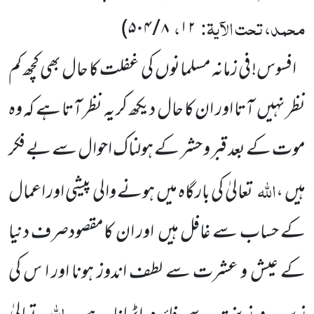
محمد، تحت الآیۃ:
،
)
۸ / ۵۰۴
۱۲
افسوس! فی زمانہ مسلمانوں کی غفلت کا حال بھی کچھ کم
نظر نہیں آتا اور ان کا حال دیکھ کر یہ نظر آتا ہے کہ وہ
موت کے بعد قبر و حشر کے ہولناک احوال سے بے فکر
اللہ
ہیں ،
تعالیٰ کی بارگاہ میں ہونے والی پیشی اور اعمال
کے حساب سے غافل ہیں اور ان کامقصودصرف دنیا
کے عیش و عشرت سے لطف اندوز ہونا اور ا س کی
اللہ