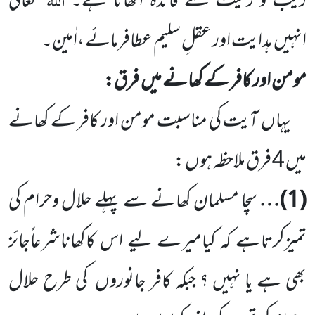
زیب و زینت سے فائدہ اٹھانا ہے۔
تعالیٰ
انہیں ہدایت اور عقلِ سلیم عطافرمائے ،اٰمین۔
مومن اور کافر کے کھانے میں فرق:
یہاں آیت کی مناسبت مومن اور کافر کے کھانے
میں 4 فرق ملاحظہ ہوں :
(1)
…
سچا مسلمان کھانے سے پہلے حلال وحرام کی
تمیزکرتاہے کہ کیامیرے لیے اس کاکھاناشرعاًجائز
بھی ہے یا نہیں ؟ جبکہ کافر جانوروں کی طرح حلال