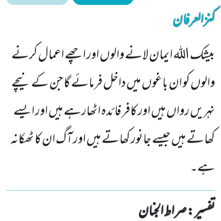
کنزالعرفان
بیشک اللہ ایمان لانے والوں اور اچھے اعمال کرنے
والوں کو ان باغوں میں داخل فرمائے گا جن کے نیچے
نہریں رواں ہیں اور کافر فائدہ اٹھارہے ہیں اور ایسے
کھاتے ہیں جیسے جانور کھاتے ہیں اور آگ ان کا ٹھکانہ
ہے۔
تفسیر : ‎صراط الجنان