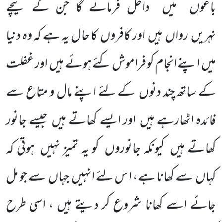
باغوں میں داخل فرمائے گا جن کے نیچے
نہریں رواں ہیں اور کافروں کا حال یہ ہے کہ وہ دنیا
میں اپنے انجام کو فراموش کئے ہوئے ہیں اور غفلت
کے ساتھ چند دنوں کے لئے اپنے مال و متاع سے
فائدہ اٹھارہے ہیں اور ایسے کھاتے ہیں جیسے جانور
کھاتے ہیں کیونکہ جانوروں کو یہ تمیز نہیں ہوتی کہ
کہاں سے کھانا ہے، ا س لئے انہیں جہاں سے جو مل
جائے اسے کھانا شروع کر دیتے ہیں ، اسی طرح