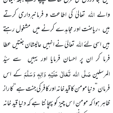
اللہ
والے
تعالیٰ کی اطاعت و فرمانبرداری کرتے
ہیں ،ریاضت اور مجاہدے کرنے میں مشغول رہتے
اللہ
ہیں اسی لئے
تعالیٰ نے انہیں عالیشان جنتیں عطا
فرما کر ان پر احسان فرمایا اور یہیں سے سیِّدُ
صَلَّی اللہ تَعَالٰی عَلَیْہِ وَاٰلِہٖ وَسَلَّمَ
المرسلین
کے اس
فرمان ’’دنیا مومن کا قید خانہ اور کافر کی جنت ہے ‘‘کا راز
ظاہر ہوا کہ مومن ا س چیز کو پہچانتا ہے کہ دنیا قید خانہ