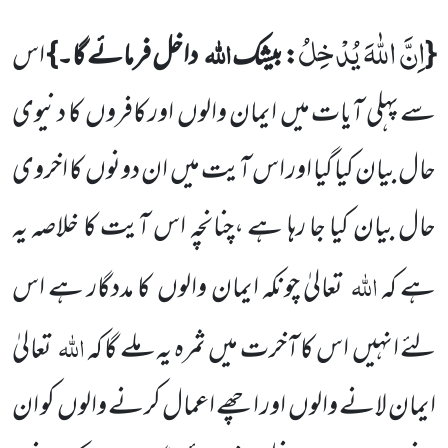
اِنَّ اللّٰهَ یُدْخِلُ
اللہ
{
: بیشک
داخل فرمائے گا۔}
اس
سے پہلی آیات میں ایمان والوں اور کافروں کا دنیوی
حال بیان کیا گیا اور اس آیت میں ان دونوں کا اخروی
حال بیان کیا جا رہا ہے ،چنانچہ اس آیت کا خلاصہ یہ
اللہ
ہے کہ
تعالیٰ چونکہ ایمان والوں کا مددگار ہے اس
اللہ
لئے انہیں اس کا آخرت میں ثمرہ یہ ملے گا کہ
تعالیٰ
ایمان لانے والوں اور اچھے اعمال کرنے والوں کو ان