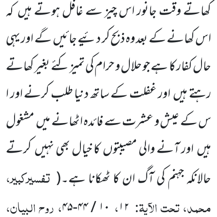
کھاتے وقت جانور اس چیز سے غافل ہوتے ہیں کہ
اس کھانے کے بعد وہ ذبح کر دئیے جائیں گے اور یہی
حال کفار کا ہے جو حلال و حرام کی تمیز کئے بغیر کھاتے
رہتے ہیں اور غفلت کے ساتھ دنیا طلب کرنے اور ا
س کے عیش و عشرت سے فائدہ اٹھانے میں مشغول
ہیں اور آنے والی مصیبتوں کا خیال بھی نہیں کرتے
تفسیرکبیر،
حالانکہ جہنم کی آگ ان کا ٹھکانا ہے۔
(
محمد، تحت الآیۃ:
،
، روح البیان،
۱۰ / ۴۴-۴۵
۱۲