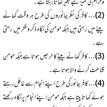
وحرام کی تمیزکیے بغیرکھاتارہتاہے ۔
(2)
…
کافر کی نظرجانوروں کی طرح ہر وقت کھانے
پینے میں رہتی ہیں جبکہ مومن کی نگاہ ذکر و فکر میں رہتی
ہے۔
(3)
…
کافر کھانے پینے کا حریص ہوتاہے جبکہ مومن
قَناعَت کرنے والا ہوتا ہے۔
(4)
…
کافر جانور کی طرح اپنے انجام سے غافل رہتے
ہوئے کھاتا پیتاہے جبکہ مومن اپنے انجام پر نگاہ رکھتے