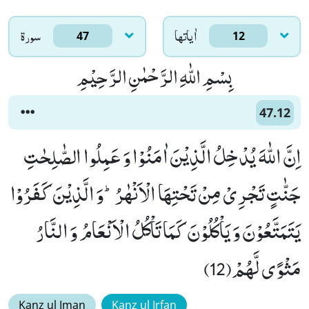
اٰياتها
سورۃ
47
12
بِسْمِ اللّٰهِ الرَّحْمٰنِ الرَّحِیْمِ
47.12
اِنَّ اللّٰهَ یُدْخِلُ الَّذِیْنَ اٰمَنُوْا وَ عَمِلُوا الصّٰلِحٰتِ
جَنّٰتٍ تَجْرِیْ مِنْ تَحْتِهَا الْاَنْهٰرُؕ-وَ الَّذِیْنَ كَفَرُوْا
یَتَمَتَّعُوْنَ وَ یَاْكُلُوْنَ كَمَا تَاْكُلُ الْاَنْعَامُ وَ النَّارُ
مَثْوًى لَّهُمْ(12)
Kanz ul Iman
Kanz ul Irfan