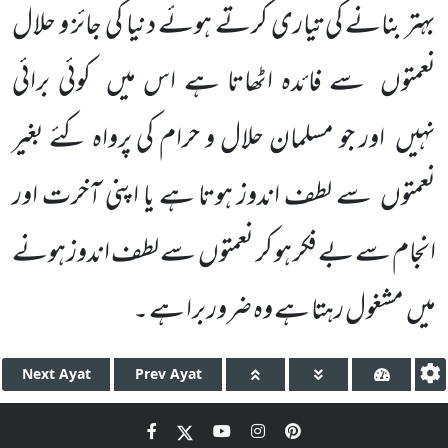
بہتر بنانے کی تیاری کرتے ہوئے دنیا کی جائز و حلال
نعمتوں سے فائدہ اٹھاتا ہے اس میں کوئی برائی
نہیں اور جو مسلمان حلال و حرام کی پرواہ کئے بغیر
نعمتوں سے لطف اندوز ہوتا ہے یا اپنی آخرت اور
انجام سے بے فکر ہو کر نعمتوں سے لطف اندوز ہونے
میں مشغول رہتا ہے وہ ضرور برا ہے ۔
Next
Ayat
Prev
Ayat