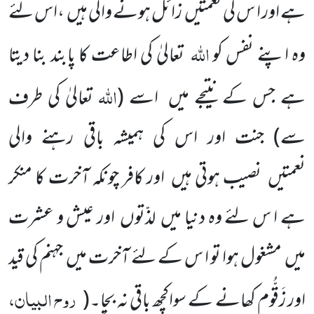
ہے اور ا س کی نعمتیں زائل ہونے والی ہیں ،اس لئے
اللہ
وہ اپنے نفس کو
تعالیٰ کی اطاعت کا پابند بنا دیتا
اللہ
ہے جس کے نتیجے میں اسے
(
تعالیٰ کی طرف
سے)
جنت اور اس کی ہمیشہ باقی رہنے والی
نعمتیں نصیب ہوتی ہیں اور کافر چونکہ آخرت کا منکر
ہے ا س لئے وہ دنیا میں لذّتوں اور عیش و عشرت
میں مشغول ہوا تو ا س کے لئے آخرت میں جہنم کی قید
روح البیان،
اور زَقُّوم کھانے کے سواکچھ باقی نہ بچا۔
(