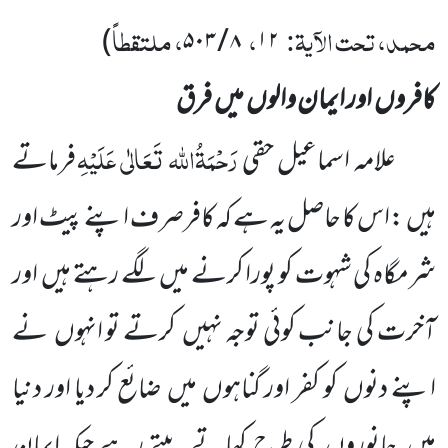
محمد، تحت الآیۃ:
،
، ملتقطاً
)
۸ / ۵۰۳
۱۲
کافروں اور ایمان والوں میں فرق
رَحْمَۃُاللہ تَعَالٰی عَلَیْہِ
علامہ اسماعیل حقی
فرماتے
ہیں :اس کا حاصل یہ ہے کہ کافرصرف اپنے پیٹ اور
شرمگاہ کی شہوت کو پورا کرنے میں لگے رہتے ہیں اور
آخرت کی جانب کوئی توجہ نہیں کرتے تو انہوں نے
اپنے دنوں کو کفر اور گناہوں میں ضائع کر دیا اور دنیا
میں جانوروں کی طرح کھاتے پیتے رہے جبکہ ایمان