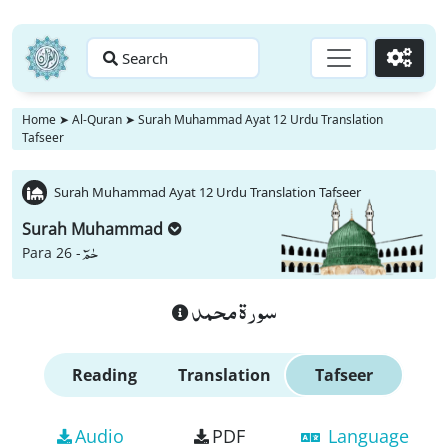
Search
Go
Home
➤
Al-Quran
➤
Surah Muhammad Ayat 12 Urdu Translation
Tafseer
Surah Muhammad Ayat 12 Urdu Translation Tafseer
Surah Muhammad
حٰمٓ
Para 26 -
سورة محمد
Reading
Translation
Tafseer
Audio
PDF
Language