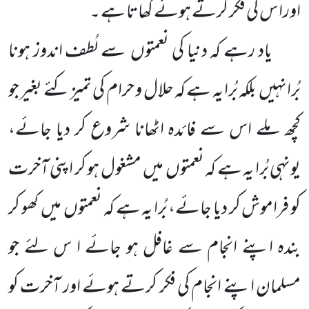
اورا س کی فکر کرتے ہوئے کھاتا ہے ۔
یاد رہے کہ دنیا کی نعمتوں سے لُطف اندوز ہونا
بُرانہیں بلکہ بُرا یہ ہے کہ حلال و حرام کی تمیز کئے بغیر جو
کچھ ملے اس سے فائدہ اٹھانا شروع کر دیا جائے،
یونہی بُرا یہ ہے کہ نعمتوں میں مشغول ہو کر اپنی آخرت
کو فراموش کر دیا جائے، بُرا یہ ہے کہ نعمتوں میں کھو کر
بندہ اپنے انجام سے غافل ہو جائے ا س لئے جو
مسلمان اپنے انجام کی فکر کرتے ہوئے اور آخرت کو