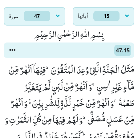
اٰياتها
سورۃ
47
15
بِسْمِ اللّٰهِ الرَّحْمٰنِ الرَّحِیْمِ
47.15
مَثَلُ الْجَنَّةِ الَّتِیْ وُعِدَ الْمُتَّقُوْنَؕ-فِیْهَاۤ اَنْهٰرٌ مِّنْ
مَّآءٍ غَیْرِ اٰسِنٍۚ-وَ اَنْهٰرٌ مِّنْ لَّبَنٍ لَّمْ یَتَغَیَّرْ
طَعْمُهٗۚ-وَ اَنْهٰرٌ مِّنْ خَمْرٍ لَّذَّةٍ لِّلشّٰرِبِیْنَ ﳛ وَ اَنْهٰرٌ
مِّنْ عَسَلٍ مُّصَفًّىؕ-وَ لَهُمْ فِیْهَا مِنْ كُلِّ الثَّمَرٰتِ وَ
مَغْفِرَةٌ مِّنْ رَّبِّهِمْؕ-كَمَنْ هُوَ خَالِدٌ فِی النَّارِ وَ