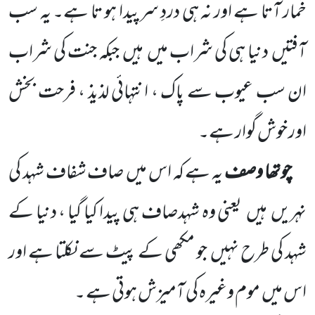
خُمار آتا ہے اور نہ ہی دردِ سرپیدا ہو تا ہے۔ یہ سب
آفتیں
دنیا ہی کی شراب میں
ہیں
جبکہ جنت کی شراب
ان سب عیوب سے پاک ، انتہائی لذیذ ، فرحت بخش
اور خوش گوار ہے۔
چوتھا وصف
یہ ہے کہ اس میں
صاف شفاف شہد کی
نہریں
ہیں
یعنی وہ شہدصاف ہی پیدا کیا گیا ، دنیا کے
شہد کی طرح نہیں
جو مکھی کے پیٹ سے نکلتا ہے اور
اس میں
موم وغیرہ کی آمیزش ہوتی ہے ۔