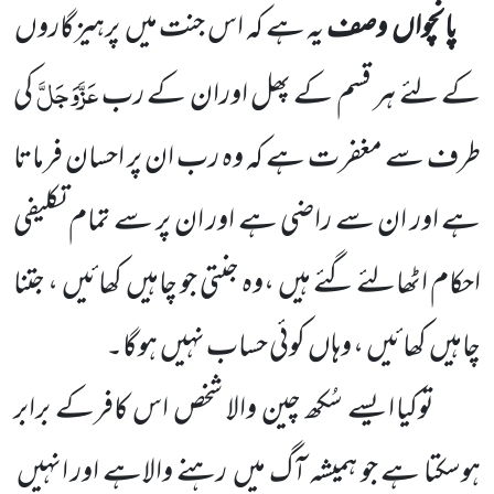
پانچواں
وصف
یہ ہے کہ اس جنت میں
پرہیزگاروں
عَزَّوَجَلَّ
کے لئے ہر قسم کے پھل اوران کے رب
کی
طرف سے مغفرت ہے کہ وہ رب ان پر احسان فرماتا
ہے اور ان سے راضی ہے اور ان پر سے تمام تکلیفی
احکام اٹھالئے گئے ہیں
،وہ جنتی جو چاہیں
کھائیں
، جتنا
چاہیں
کھائیں
، وہاں
کوئی حساب نہیں
ہوگا۔
توکیا ایسے سُکھ چین والا شخص اس کافرکے برابر
ہوسکتا ہے جو ہمیشہ آگ میں
رہنے والاہے اور انہیں