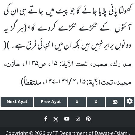
کھولتا پانی پلایا جائے گا جو پیٹ میں
جاتے ہی ان کی
آنتوں
کے ٹکڑے ٹکڑے کردے گا؟
(ہر گز یہ
دونوں
برابر نہیں
ہیں
بلکہ ان میں
انتہائی فرق ہے۔ )
(
مدارک، محمد، تحت الآیۃ:
، ص
، خازن،
۱۱۳۵
۱۵
محمد، تحت الآیۃ:
،
، ملتقطاً
)
۱۳۷
-
۱۳۶
/
۴
۱۵
Next
Ayat
Prev
Ayat
Copyright © 2026 by I.T Department of Dawat-e-Islami.