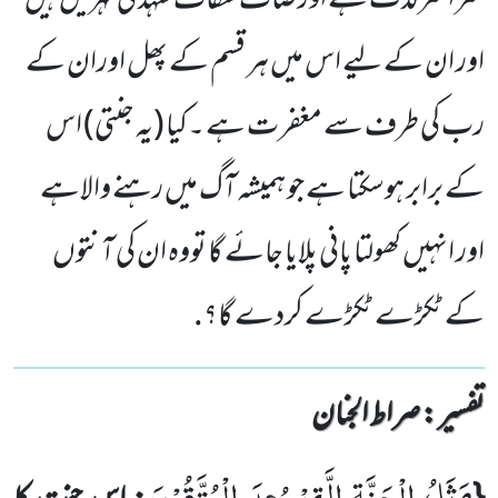
سراسرلذت ہے اور صاف شفاف شہد کی نہریں ہیں
اور ان کے لیے اس میں ہر قسم کے پھل اوران کے
رب کی طرف سے مغفرت ہے ۔کیا (یہ جنتی) اس
کے برابر ہوسکتا ہے جو ہمیشہ آگ میں رہنے والاہے
اور انہیں کھولتا پانی پلایا جائے گا تووہ ان کی آنتوں
کے ٹکڑے ٹکڑے کردے گا؟.
تفسیر : ‎صراط الجنان
مَثَلُ الْجَنَّةِ الَّتِیْ وُعِدَ الْمُتَّقُوْنَ