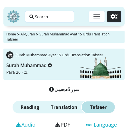
Search
Go
Home
➤
Al-Quran
➤
Surah Muhammad Ayat 15 Urdu Translation
Tafseer
Surah Muhammad Ayat 15 Urdu Translation Tafseer
Surah Muhammad
حٰمٓ
Para 26 -
سورة محمد
Reading
Translation
Tafseer
Audio
PDF
Language