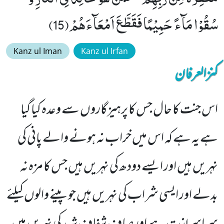
سُقُوْا مَآءً حَمِیْمًا فَقَطَّعَ اَمْعَآءَهُمْ(15)
Kanz ul Iman
Kanz ul Irfan
کنزالعرفان
اس جنت کا حال جس کا پرہیزگاروں سے وعدہ کیا گیا
ہے یہ ہے کہ اس میں خراب نہ ہونے والے پانی کی
نہریں ہیں اور ایسے دودھ کی نہریں ہیں جس کا مزہ نہ
بدلے اور ایسی شراب کی نہریں ہیں جو پینے والوں کیلئے