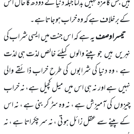
ہیں
جس کا مزہ نہیں
بدلتا جبکہ دنیا کے دودھ کا حال ا س
کے برخلاف ہے کہ وہ خراب ہوجاتاہے۔
تیسرا وصف
یہ ہے کہ ا س جنت میں
ایسی شراب کی
نہریں
ہیں
جو پینے والوں
کیلئے خالص لذت ہی لذت
ہے
، وہ دنیا کی شرابوں
کی طرح خراب ذائقے والی
نہیں
ہے اور نہ ہی اس میں
میل کچیل ہے، نہ خراب
چیزوں
کی آمیزش ہے ، نہ وہ سڑ کر بنی ہے ، نہ اس
کے پینے سے عقل زائل ہو تی ، نہ سر چکراتا ہے ، نہ