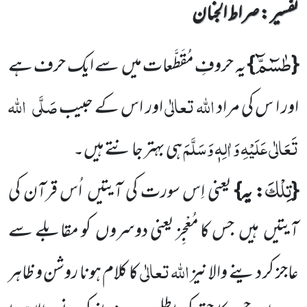
تفسیر : ‎صراط الجنان
طٰسٓمّٓ
{
}
یہ حروفِ مُقَطَّعات میں
سے ایک حرف ہے
اللہ
تعالٰی
صَلَّی
اللہ
اور ا س کی مراد
اور اس کے حبیب
تَعَالٰی عَلَیْہِ
وَ اٰلِہٖ وَسَلَّمَ
ہی بہتر جانتے ہیں۔
تِلْكَ
{
: یہ}
یعنی اِس سورت کی آیتیں
اُس قرآن کی
آیتیں
ہیں
جس کا مُعْجِز یعنی دوسروں
کو مقابلے سے
اللہ
تعالٰی
عاجز کر دینے والا نیز
کا کلام ہونا روشن و ظاہر