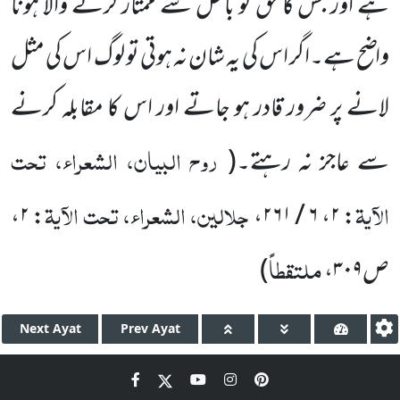
ہے اور جس کا حق کو باطل سے ممتاز کرنے والا ہونا
واضح ہے۔اگر اس کی یہ شان نہ ہوتی تو لوگ اس کی مثل
لانے پر ضرور قادر ہو جاتے اور اس کا مقابلہ کرنے
روح البیان، الشعراء، تحت
سے عاجز نہ رہتے۔
(
الآیۃ
جلالین، الشعراء، تحت الآیۃ
،
۲
:
،
۶ / ۲۶۱
،
۲
:
ملتقطاً
ص
۳۰۹
،
)
Next
Ayat
Prev
Ayat