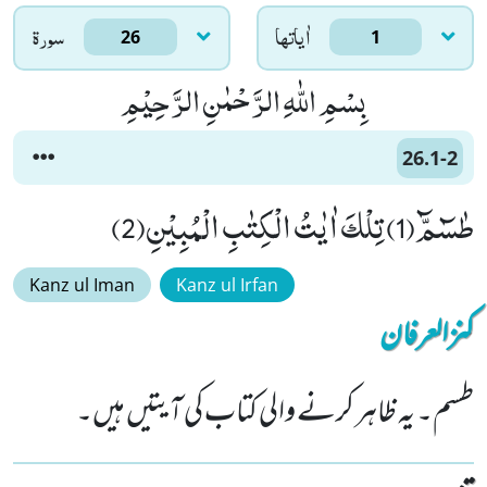
اٰياتها
سورۃ
26
1
بِسْمِ اللّٰهِ الرَّحْمٰنِ الرَّحِیْمِ
26.1-2
طٰسٓمّٓ(1) تِلْكَ اٰیٰتُ الْكِتٰبِ الْمُبِیْنِ(2)
Kanz ul Iman
Kanz ul Irfan
کنزالعرفان
طسم۔ یہ ظاہر کرنے والی کتاب کی آیتیں ہیں۔