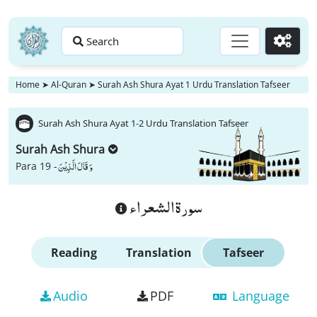
Search
Go
Home
➤
Al-Quran
➤
Surah Ash Shura Ayat 1 Urdu Translation Tafseer
Surah Ash Shura Ayat 1-2 Urdu Translation Tafseer
Surah Ash Shura
وَ قَالَ الَّذِیْنَ
Para 19 -
سورة الشعراء
Reading
Translation
Tafseer
Audio
PDF
Language