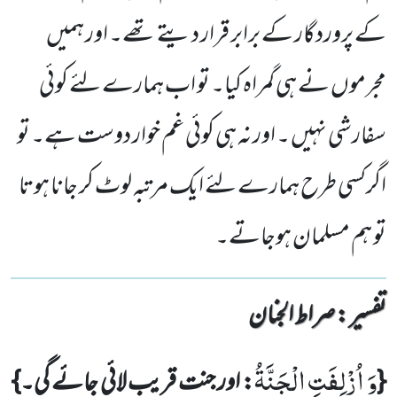
کے پروردگار کے برابر قرار دیتے تھے۔ اور ہمیں
مجرموں نے ہی گمراہ کیا۔ تو اب ہمارے لئے کوئی
سفارشی نہیں ۔ اور نہ ہی کوئی غم خوار دوست ہے۔ تو
اگرکسی طرح ہمارے لئے ایک مرتبہ لوٹ کر جانا ہوتا
تو ہم مسلمان ہوجاتے۔
تفسیر : ‎صراط الجنان
وَ اُزْلِفَتِ الْجَنَّةُ
{
: اور جنت قریب لائی جائے گی۔}