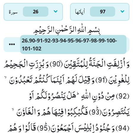
اٰياتها
سورۃ
26
97
بِسْمِ اللّٰهِ الرَّحْمٰنِ الرَّحِیْمِ
26.90-91-92-93-94-95-96-97-98-99-100-
101-102
وَ اُزْلِفَتِ الْجَنَّةُ لِلْمُتَّقِیْنَۙ (90) وَ بُرِّزَتِ الْجَحِیْمُ
لِلْغٰوِیْنَۙ (91) وَ قِیْلَ لَهُمْ اَیْنَمَا كُنْتُمْ تَعْبُدُوْنَۙ
(92) مِنْ دُوْنِ اللّٰهِؕ-هَلْ یَنْصُرُوْنَكُمْ اَوْ
یَنْتَصِرُوْنَﭤ(93) فَكُبْكِبُوْا فِیْهَا هُمْ وَ الْغَاوٗنَۙ
(94) وَ جُنُوْدُ اِبْلِیْسَ اَجْمَعُوْنَﭤ(95) قَالُوْا وَ هُمْ