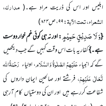
مدارک،
ابلیس اور اس کی ذریت مراد ہے۔
(
الشعراء، تحت الآیۃ
:
۹۹
، ص
۸۲۴
)
وَ لَا صَدِیْقٍ حَمِیْمٍ
{
: اور نہ ہی کوئی غم خوار دوست
ہے۔}
کفار یہ بات اس وقت کہیں
گے جب دیکھیں
عَلَیْہِمُ
الصَّلٰوۃُ وَالسَّلَام
رَحْمَۃُاللہ
گے کہ انبیاء
،
اولیاء
تَعَالٰی عَلَیْہِمْ
،
فرشتے اور صالحین ایمان داروں
کی
شفاعت کررہے ہیں
اور ان کی
دوستیاں
کام آرہی