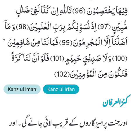
فِیْهَا یَخْتَصِمُوْنَۙ (96) تَاللّٰهِ اِنْ كُنَّا لَفِیْ ضَلٰلٍ
مُّبِیْنٍۙ (97) اِذْ نُسَوِّیْكُمْ بِرَبِّ الْعٰلَمِیْنَ(98) وَ مَاۤ
اَضَلَّنَاۤ اِلَّا الْمُجْرِمُوْنَ(99) فَمَا لَنَا مِنْ شَافِعِیْنَۙ
(100) وَ لَا صَدِیْقٍ حَمِیْمٍ(101) فَلَوْ اَنَّ لَنَا كَرَّةً
فَنَكُوْنَ مِنَ الْمُؤْمِنِیْنَ(102)
Kanz ul Iman
Kanz ul Irfan
کنزالعرفان
اورجنت پرہیزگاروں کے قریب لائی جائے گی۔ اور