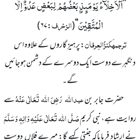
اَلْاَخِلَّآءُ یَوْمَىٕذٍۭ بَعْضُهُمْ لِبَعْضٍ عَدُوٌّ اِلَّا
’’
الْمُتَّقِیْنَ
الزخرف
)
۶۷
:
(
‘‘
ترجمہ
کنزُالعِرفان
: پرہیز گاروں
کے علاوہ اس
دن
گہرے دوست ایک دوسرے کے دشمن ہوجائیں
گے۔
عبداللہ
رَضِیَ اللہ تَعَالٰی عَنْہُ
حضرت جابر بن
سے
صَلَّی اللہ تَعَالٰی عَلَیْہِ وَاٰلِہٖ وَسَلَّمَ
روایت ہے،نبی کریم
نے ارشاد
فرمایاکہ جنتی کہے گا: میرے فلاں
دوست