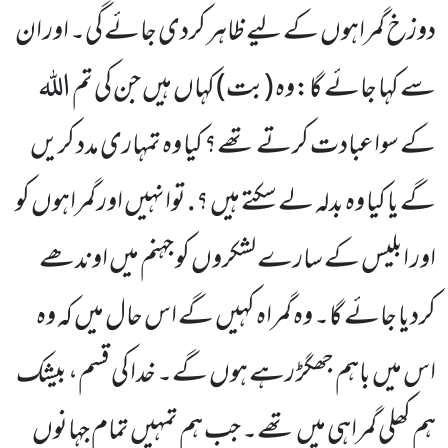
دوزخ گمراہوں کے لیے ظاہر کردی جائے گی۔ اور ان
سے کہا جائے گا:وہ (بت) کہاں ہیں جن کی تم اللہ
کے سواعبادت کرتے تھے؟ کیا وہ تمہاری مدد کریں
گے یا کیا وہ بدلہ لے سکتے ہیں ؟. توانہیں اور گمراہوں کو
اور ابلیس کے سارے لشکروں کو جہنم میں اوندھے
کردیا جائے گا۔ وہ گمراہ کہیں گے اس حال میں کہ وہ
اس میں باہم جھگڑ رہے ہوں گے۔ خدا کی قسم، بیشک
ہم کھلی گمراہی میں تھے۔ جب ہم تمہیں تمام جہانوں