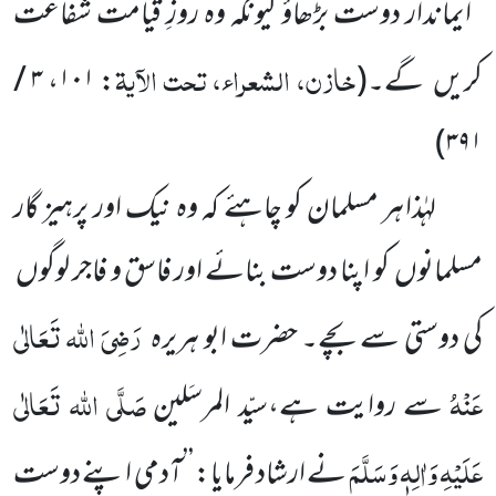
’’ایماندار دوست بڑھاؤ کیونکہ وہ روزِ قیامت شفاعت
خازن، الشعراء، تحت الآیۃ
کریں
گے۔
(
:
۱۰۱
،
۳ /
)
۳۹۱
لہٰذا ہر مسلمان کو چاہئے کہ وہ نیک اور پرہیز گار
مسلمانوں
کو اپنا دوست بنائے اور فاسق و فاجر لوگوں
رَضِیَ اللہ تَعَالٰی
کی دوستی سے بچے۔ حضرت ابو ہریرہ
عَنْہُ
صَلَّی اللہ تَعَالٰی
سے روایت ہے،سیّد المرسَلین
عَلَیْہِ وَاٰلِہٖ وَسَلَّمَ
نے ارشاد فرمایا: ’’آدمی اپنے دوست