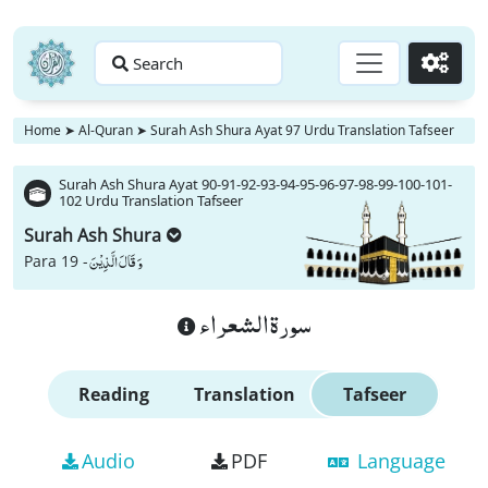
Search
Go
Home
➤
Al-Quran
➤
Surah Ash Shura Ayat 97 Urdu Translation Tafseer
Surah Ash Shura Ayat 90-91-92-93-94-95-96-97-98-99-100-101-
102 Urdu Translation Tafseer
Surah Ash Shura
وَ قَالَ الَّذِیْنَ
Para 19 -
سورة الشعراء
Reading
Translation
Tafseer
Audio
PDF
Language