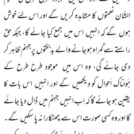
الشّان نعمتوں
کا مشاہدہ کریں
گے اور اس لئے خوش
ہوں
گے کہ انہیں
اس میں
جمع کیا جائے گا، جبکہ حق
راستے سے گمراہ ہوجانے والے بدبختوں
پر جہنم ظاہر کر
دی جائے گی، وہ اس میں
موجود طرح طرح کے
ہَولناک اَحوال کو دیکھیں
گے اور انہیں
اس بات کا
یقین ہو جائے گا کہ اب انہیں
جہنم میں
ڈال دیا جائے
گا اور وہ
کسی صورت اس سے چھٹکارا نہ پا سکیں
گے۔