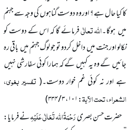
کا کیا حال ہے؟ اور وہ دوست گناہوں
کی وجہ سے جہنم
اللہ
تعالٰی
میں
ہوگا۔
فرمائے
گا کہ اس کے دوست کو
نکالو اور جنت میں
داخل کردو تو جو لوگ جہنم میں
باقی رہ
جائیں
گے وہ یہ کہیں
گے کہ ہمارا کوئی سفارشی
نہیں
تفسیر بغوی،
ہے اور نہ کوئی غم خوار دوست۔
(
الشعراء، تحت الآیۃ
)
۳ / ۳۳۴
،
۱۰۱
:
رَحْمَۃُاللہ تَعَالٰی عَلَیْہِ
حضرت حسن بصری
نے فرمایا: