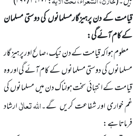
خازن، الشعراء، تحت الآیۃ
ہیں۔
(
:
۱۰۱
،
۳ / ۳۹۰
)
قیامت کے دن پرہیزگارمسلمانوں
کی دوستی مسلمان
کے کام آئے گی:
معلوم ہوا کہ قیامت کے دن نیک،صالح اور پرہیز گار
مسلمانوں
کی دوستی مسلمانوں
کے کام آئے گی اور وہ
قیامت کے انتہائی سخت ہولناک دن میں
مسلمانوں
کی
اللہ
تعالٰی
غم خواری اور شفاعت کریں
گے۔
ارشاد
فرماتا ہے :