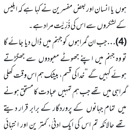
ہوں
یا انسان اوربعض مفسرین نے کہا ہے کہ ابلیس
کے لشکروں
سے اس کی ذُرِّیَّت مراد ہے۔
(
4
)…
جب ان گمراہوں
کو جہنم میں
ڈال دیا جائے گا
تو وہ جہنم میں
اپنے جھوٹے معبودوں
سے جھگڑتے
ہوئے کہیں
گے ’’خدا کی قسم، بیشک ہم اس وقت کھلی
گمراہی میں
تھے جب ہم تمہیں
عبادت کا مستحق ہونے
میں
تمام جہانوں
کے پروردگار
کے برابر قرار دیتے
تھے حالانکہ تم اس کی ایک ادنیٰ، کمتر ین اور انتہائی