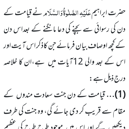
عَلَیْہِ
الصَّلٰوۃُ
وَالسَّلَام
حضرت ابراہیم
نے قیامت کے
دن کی رسوائی سے
بچنے کی دعا مانگنے کے بعداس دن
کے کچھ اوصاف بیان فرمائے جن کاذکر اس آیت اور
اس کے بعد والی
12
آیات
میں
ہے،ان کا خلاصہ
درج ذیل ہے:
(
1
)…
قیامت کے دن جنت سعادت مندوں
کے
مقام سے قریب کر دی جائے گی، وہ جنت کی طرف
دیکھیں
گے اور اس میں
موجود طرح طرح کی عظیم