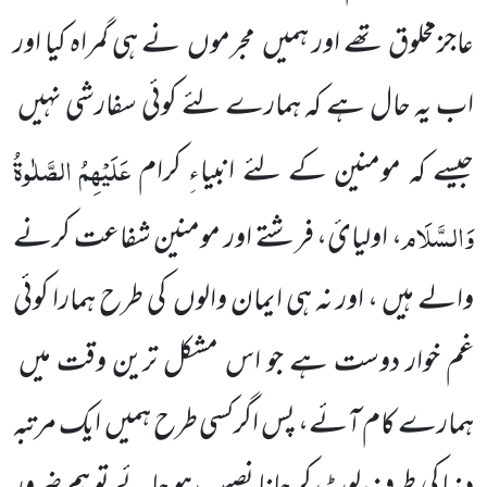
عاجزمخلوق تھے اور ہمیں
مجرموں
نے ہی گمراہ کیا اور
اب یہ حال ہے کہ ہمارے لئے کوئی سفارشی نہیں
عَلَیْہِمُ
الصَّلٰوۃُ
جیسے کہ مومنین کے لئے انبیاءِ کرام
وَالسَّلَام
، اولیائ، فرشتے اور مومنین شفاعت کرنے
والے ہیں ، اور نہ ہی ایمان والوں
کی طرح ہمارا کوئی
غم خوار دوست ہے جو اس مشکل ترین وقت میں
ہمارے کام آئے، پس اگرکسی طرح ہمیں
ایک مرتبہ