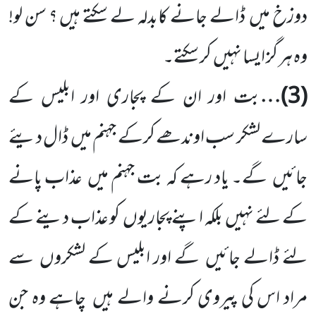
دوزخ میں
ڈالے جانے کابدلہ لے سکتے ہیں ؟ سن لو!
وہ ہر گز ایسا نہیں
کر سکتے۔
(
3
)…
بت اور ان کے پجاری اور ابلیس کے
سارے لشکر سب اوندھے کرکے جہنم میں
ڈال دیئے
جائیں
گے۔ یاد رہے کہ بت جہنم میں
عذاب پانے
کے لئے نہیں
بلکہ اپنے پجاریوں
کو عذاب دینے کے
لئے ڈالے جائیں
گے اور ابلیس کے لشکروں
سے
مراد اس کی پیروی کرنے والے ہیں
چاہے وہ جن