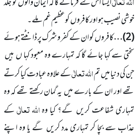
اللہ
تعالٰی
ایسا
اس لئے فرمائے گا کہ ایمان والوں
کو جلد
خوشی نصیب ہو اور کافروں
کوعظیم غم ملے۔
(
2
)…
کافروں
کو ان کے کفر و شرک پر ڈانٹتے ہوئے
سختی سے کہا جائے گا کہ تمہارے وہ معبود کہا ں
ہیں
اللہ
تعالٰی
جن کی دنیا میں
تم
کے علاوہ عبادت کیا کرتے
تھے
اور ان کے بارے میں
یہ گمان رکھتے تھے کہ وہ
اللہ
تعالٰی
تمہاری شفاعت کریں
گے؟ کیا وہ
کے
عذاب سے بچا کر تمہاری مدد کریں
گے یا وہ اپنے