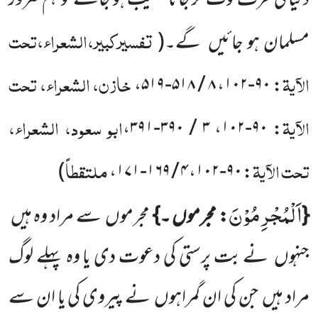
دنیا کی طرف لوٹ کر جانا نصیب ہو جائے تو ہم ضرور
تفسیرکبیر،الشعراء،تحت
مسلمان ہو جائیں
گے۔
(
الآیۃ
خازن، الشعراء، تحت
،
۸ / ۵۱۸-۵۱۹
،
۹۰-۱۰۲
:
الآیۃ
ابو سعود، الشعراء،
،
۳ / ۳۹۰-۳۹۱
،
۹۰-۱۰۲
:
تحت الآیۃ
ملتقطاً
)
،
۴ / ۱۶۹-۱۷۱
،
۹۰-۱۰۲
:
اَلْمُجْرِمُوْنَ
{
: مجرموں ۔}
مجرموں
سے مراد وہ ہیں
جنہوں
نے بت پرستی کی دعوت دی یا وہ پہلے لوگ
مراد ہیں
جن کی ان گمراہوں
نے پیروی کی یا ان سے