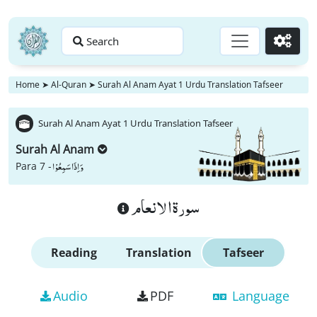
Search
Go
Home
➤
Al-Quran
➤
Surah Al Anam Ayat 1 Urdu Translation Tafseer
Surah Al Anam Ayat 1 Urdu Translation Tafseer
Surah Al Anam
وَ اِذَا سَمِعُوْا
Para 7 -
سورة الانعام
Reading
Translation
Tafseer
Audio
PDF
Language