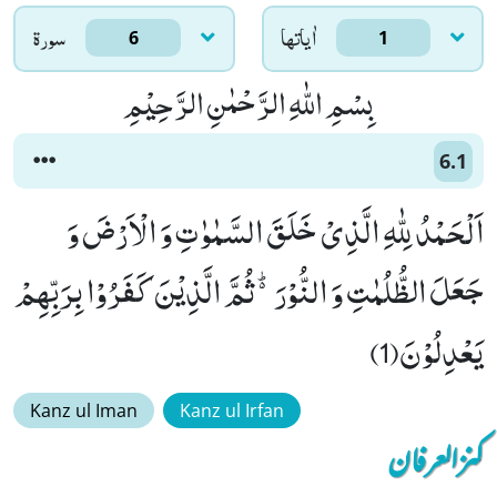
اٰياتها
سورۃ
6
1
بِسْمِ اللّٰهِ الرَّحْمٰنِ الرَّحِیْمِ
6.1
اَلْحَمْدُ لِلّٰهِ الَّذِیْ خَلَقَ السَّمٰوٰتِ وَ الْاَرْضَ وَ
جَعَلَ الظُّلُمٰتِ وَ النُّوْرَ۬ؕ-ثُمَّ الَّذِیْنَ كَفَرُوْا بِرَبِّهِمْ
یَعْدِلُوْنَ(1)
Kanz ul Iman
Kanz ul Irfan
کنزالعرفان