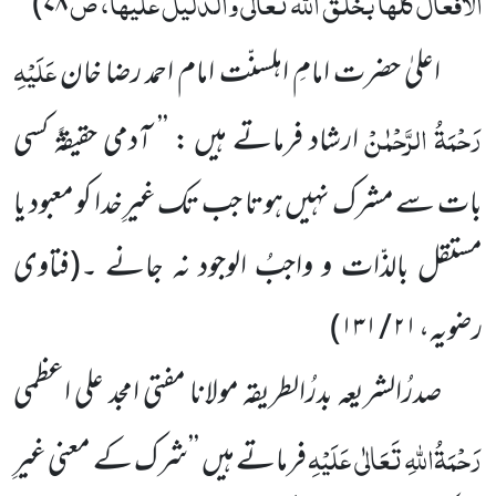
الافعال کلہا بخلق اللہ تعالی والدلیل علیہا، ص
)
۷۸
عَلَیْہِ
اعلیٰ حضرت امامِ اہلسنّت امام احمد رضا خان
رَحْمَۃُ الرَّحْمٰنْ
ارشاد فرماتے ہیں : ’’ آدمی حقیقۃً کسی
بات سے مشرک نہیں ہوتا جب تک غیرِخدا کو معبود یا
مستقل بالذّات و واجبُ الوجود نہ جانے ۔
(فتاوی
رضویہ،
۲۱ / ۱۳۱
)
صدرُالشریعہ بدرُالطریقہ مولانا مفتی امجد علی اعظمی
رَحْمَۃُاللہِ تَعَالٰی عَلَیْہِ
فرماتے ہیں ’’شرک کے معنی غیرِ