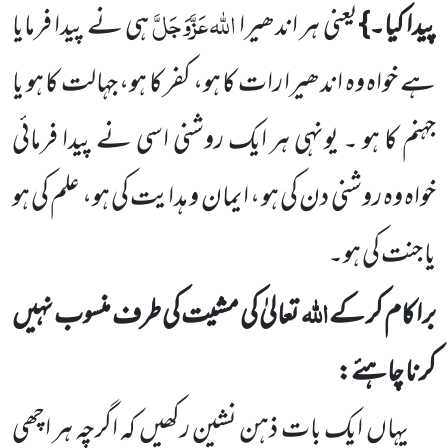
اللہ
عَزَّوَجَلَّ
پیدا کیا۔}
یعنی ہر اندھیرا
ہی نے پیدا فرمایا
ہے خواہ وہ اندھیرا رات کا ہو، کفر کا ہو، جہالت کا ہو یا
جہنم کا ہو ۔ یونہی ہر ایک روشنی اسی نے پیدا فرمائی
خواہ وہ روشنی دن کی ہو ، ایمان و ہدایت کی ہو، علم کی ہو
یا جنت کی ہو۔
اللہ
برا کام کر کے
تعالیٰ کی مشیت کی طرف منسوب نہیں
کرنا چاہئے:
یہاں ایک بات ذہن نشین رکھیں کہ اگرچہ ہر اچھی