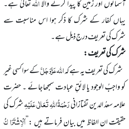
اللہ
آسمانوں اور زمین کا پیدا کرنے والا
تعالیٰ ہے۔
یہاں کفار کے شرک کا ذکر ہوا اس مناسبت سے
شرک کی تعریف درج ذیل ہے۔
شرک کی تعریف :
اللہ عَزَّوَجَلَّ
شرک کی تعریف یہ ہے کہ
کے سوا کسی غیر
کو واجبُ الوجود یا لائقِ عبادت سمجھاجائے ۔ حضرت
رَحْمَۃُاللہِ تَعَالٰی عَلَیْہِ
علامہ سعدُ الدین تفتازانی
شرک کی
اَلْاِشْتِرَا کُ
حقیقت ان الفاظ میں بیان فرماتے ہیں :’’