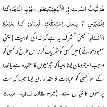
ھُوَاِثْبَاتُ الشَّرِیْکِ فِی الْاُلُوْہِیَّۃِبِمَعْنٰی وُجُوْبِ الْوُجُوْدِکَمَا
لِلْمَجُوْسِ اَوْ بِمَعْنٰی اِسْتِحْقَاقِ الْعِبَادَۃِ کَمَا لِعَبَدَۃِ
الْاَصْنَامِ
‘‘ یعنی ’’شرک یہ ہے کہ خدا کی اُلوہیت (یعنی
معبود ہونے) میں کسی کو شریک کرنا اس طرح کہ کسی کو
واجبُ الوجود مان لینا جیسا کہ مجوسیوں کا عقیدہ ہے یا خدا
کے سوا کسی کو عبادت کا حقدار مان لینا جیسا کہ بت
شرح عقائد نسفیہ، مبحث
پرستوں کا خیا ل ہے۔
(