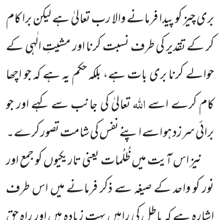
بری چیز کو پیدا فرمانے والا رب تعالیٰ ہے لیکن برا کام
کر کے تقدیر کی طرف نسبت کرنا اور مشیتِ الٰہی کے
حوالے کرنا بری بات ہے، بلکہ حکم یہ ہے کہ جو اچھا
اللہ
کام کرے اسے
تعالیٰ کی جانب سے کہے اور جو
برائی سرزد ہو اسے اپنے نفس کی شامت تصور کرے۔
نیز اس آیت میں ظُلُمات یعنی تاریکیوں کو جمع اور
نور کو واحد کے صیغہ سے ذکر فرمانے میں اس طرف
اشارہ ہے کہ باطل کی راہیں بہت زیادہ ہیں اور راہِ حق