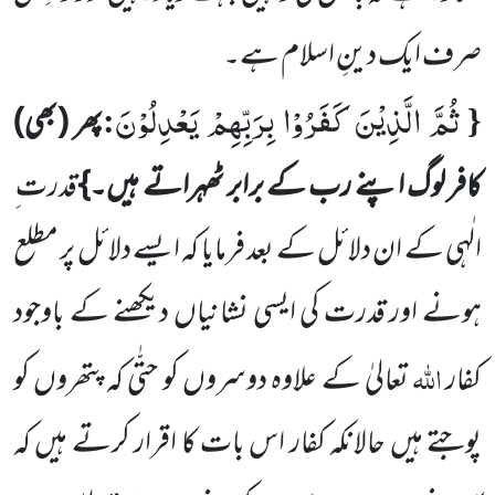
صرف ایک دینِ اسلام ہے۔
ثُمَّ الَّذِیْنَ كَفَرُوْا بِرَبِّهِمْ یَعْدِلُوْنَ
:
{
پھر (بھی)
کافر لوگ اپنے رب کے برابر ٹھہراتے ہیں۔}
قدرت ِ
الٰہی کے ان دلائل کے بعد فرمایا کہ ایسے دلائل پر مطلع
ہونے اور قدرت کی ایسی نشانیاں دیکھنے کے باوجود
اللہ
کفار
تعالیٰ کے علاوہ دوسروں کو حتّٰی کہ پتھروں کو
پوجتے ہیں حالانکہ کفار اس بات کا اقرار کرتے ہیں کہ