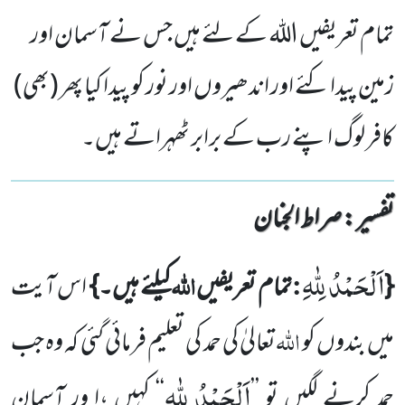
تمام تعریفیں اللہ کے لئے ہیں جس نے آسمان اور
زمین پیدا کئے اور اندھیروں اور نور کو پیدا کیا پھر (بھی)
کافر لوگ اپنے رب کے برابر ٹھہراتے ہیں۔
تفسیر : ‎صراط الجنان
اَلْحَمْدُ لِلّٰهِ
:
اللہ
{
تمام تعریفیں
کیلئے ہیں۔}
اس آیت
اللہ
میں بندوں کو
تعالیٰ کی حمد کی تعلیم فرمائی گئی کہ وہ جب
اَلْحَمْدُ لِلّٰهِ
حمد کرنے لگیں تو ’’
‘‘ کہیں ،ا ور آسمان