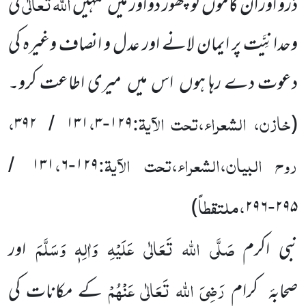
اللہ تعالٰی
ڈرو اور ان کاموں
کو چھوڑ دو اور میں تمہیں
کی
وحدانِیَّت پر ایمان لانے اور عدل و انصاف وغیرہ کی
دعوت دے رہا ہوں اس میں میری اطاعت کرو۔
خازن، الشعراء،تحت الآیۃ:
،
،
۳۹۲
۱۳۱
۳
۱۲۹
(
/
-
روح البیان،الشعراء،تحت الآیۃ:
،
۱۳۱
۶
۱۲۹
/
-
،ملتقطاً
)
۲۹۶
۲۹۵
-
صَلَّی اللہ تَعَالٰی عَلَیْہِ وَاٰلِہٖ وَسَلَّمَ
نبی اکرم
اور
رَضِیَ اللہ تَعَالٰی عَنْہُمْ
صحابۂ
کرام
کے مکانات کی