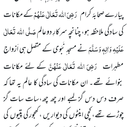
رَضِیَ اللہ تَعَالٰی عَنْہُمْ
پیارے صحابۂ
کرام
کے مکانات
صَلَّی اللہ تَعَالٰی
کی سادگی ملاحظہ ہو، چنانچہ سرکارِ دوعالم
عَلَیْہِ وَاٰلِہٖ وَسَلَّمَ
نے مسجد ِنَبَوی کے متصل ہی اَزواجِ
رَضِیَ اللہ تَعَالٰی عَنْہُنَّ
مطہرات
کے لئے مکانات
بنوائے تھے۔ ان مکانات کی سادگی کا عالم یہ تھا کہ
صرف دس دس گز لمبے اور چھ چھ،سات سات گز
چوڑے تھے، کچی اینٹوں کی دیواریں ، کھجور کی پتیوں کی