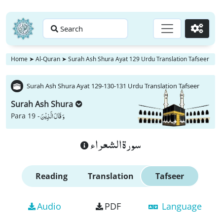
Search
Go
Home
➤
Al-Quran
➤
Surah Ash Shura Ayat 129 Urdu Translation Tafseer
Surah Ash Shura Ayat 129-130-131 Urdu Translation Tafseer
Surah Ash Shura
وَ قَالَ الَّذِیْنَ
Para 19 -
سورة الشعراء
Reading
Translation
Tafseer
Audio
PDF
Language