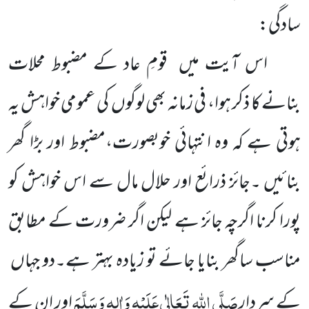
سادگی:
اس آیت میں قومِ عاد کے مضبوط محلات
بنانے کا ذکر ہوا، فی زمانہ بھی لوگوں کی عمومی خواہش یہ
ہوتی ہے کہ وہ انتہائی خوبصورت،مضبوط اور بڑا گھر
بنائیں ۔جائز ذرائع اور حلال مال سے اس خواہش کو
پورا کرنا اگرچہ جائز ہے لیکن اگر ضرورت کے مطابق
مناسب ساگھر بنایا جائے تو زیادہ بہتر ہے۔دو جہاں
صَلَّی اللہ تَعَالٰی عَلَیْہِ وَاٰلِہٖ وَسَلَّمَ
کے سردار
اور ان کے