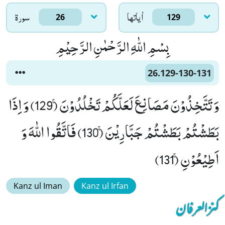
اٰياتها
سورۃ
26
129
بِسْمِ اللّٰهِ الرَّحْمٰنِ الرَّحِیْمِ
26.129-130-131
وَ تَتَّخِذُوْنَ مَصَانِعَ لَعَلَّكُمْ تَخْلُدُوْنَۚ (129) وَ اِذَا
بَطَشْتُمْ بَطَشْتُمْ جَبَّارِیْنَۚ (130) فَاتَّقُوا اللّٰهَ وَ
اَطِیْعُوْنِۚ (131)
Kanz ul Iman
Kanz ul Irfan
کنزالعرفان