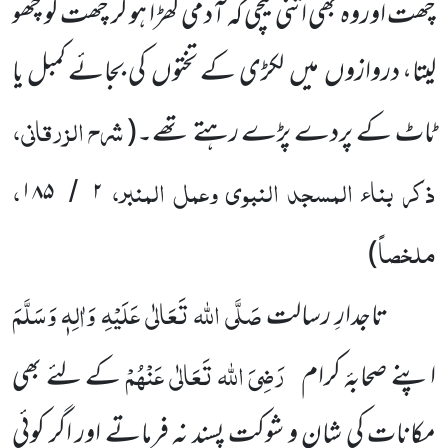
چھت اوروہ بھی اتنی نیچی کہ آدمی کھڑا ہو کر چھت کو چھو
لیتا، دروازوں میں لکڑی کے تختوں کی بجائے کمبل یا
شرح الزرقانی،
ٹاٹ کے پردے پڑے رہتے تھے۔
(
ذکر بناء المسجد النبوی وعمل المنبر،
،
۱۸۵
۲
/
ملخصاً
)
صَلَّی اللہ تَعَالٰی عَلَیْہِ وَاٰلِہٖ وَسَلَّمَ
تاجدارِ رسالت
رَضِیَ اللہ تَعَالٰی عَنْہُمْ
اپنے صحابۂ کرام
کے لئے بھی
مکانات کی شان و شوکت پسند نہ فرماتے اور اگر کوئی