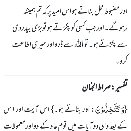
اور مضبوط محل بناتے ہو اس امید پر کہ تم ہمیشہ
رہوگے۔ اور جب کسی کو پکڑتے ہو تو بڑی بیدردی
سے پکڑتے ہو۔ تو اللہ سے ڈرو اور میری اطاعت
کرو۔
تفسیر : ‎صراط الجنان
وَ تَتَّخِذُوْنَ
{
: اور بناتے ہو۔} اس آیت اور ا س
کے بعد والی دو آیات میں قومِ عاد کے دو اورمعمولات