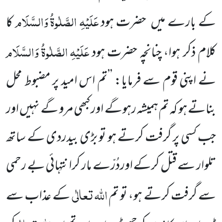
عَلَیْہِ
الصَّلٰوۃُ
وَالسَّلَام
کے بارے میں حضرت ہود
کا
عَلَیْہِ
الصَّلٰوۃُ
وَالسَّلَام
کلام ذکر ہوا، چنانچہ حضرت ہود
نے اپنی قوم سے فرمایا: ’’تم اس امید پر مضبوط محل
بناتے ہو کہ تم ہمیشہ رہوگے اور کبھی مرو گے نہیں اور
جب کسی پر گرفت کرتے ہو تو بڑی بیدردی کے ساتھ
تلوار سے قتل کرکے اوردُرّے مار کرانتہائی بے رحمی
اللہ
تعالٰی
سے گرفت کرتے ہو، تو تم
کے عذاب سے