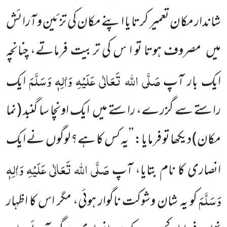
شاندار مکان تعمیر کرتا یا اپنے مکان کی تزئین و آرائش
میں مصروف ہوتا تو ا س کی تربیت فرماتے، چنانچہ
صَلَّی اللہ تَعَالٰی عَلَیْہِ وَاٰلِہٖ وَسَلَّمَ
ایک بار آپ
ایک
راستے سے گزرے، راستے میں ایک اونچا سا گنبد (نما
مکان) دیکھا تو فرمایا: ’’یہ کس کا ہے؟ لوگوں نے ایک
صَلَّی اللہ تَعَالٰی عَلَیْہِ وَاٰلِہٖ
انصاری کا نام بتایا، آپ
وَسَلَّمَ
کو یہ شان وشوکت ناگوار ہوئی، مگر اس کا اظہار