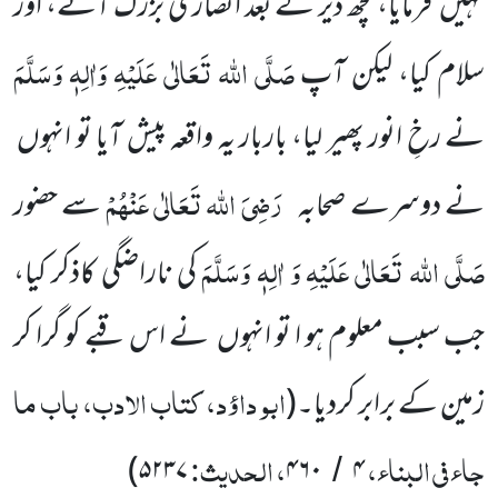
نہیں فرمایا، کچھ دیر کے بعد انصاری بزرگ آئے، اور
صَلَّی اللہ تَعَالٰی عَلَیْہِ وَاٰلِہٖ وَسَلَّمَ
سلام کیا، لیکن آپ
نے رخِ انور پھیر لیا، باربار یہ واقعہ پیش آیا تو انہوں
رَضِیَ اللہ تَعَالٰی عَنْہُمْ
نے دوسرے صحابہ
سے حضور
صَلَّی اللہ تَعَالٰی عَلَیْہِ وَ اٰلِہٖ وَسَلَّمَ
کی ناراضگی کاذکر کیا،
جب سبب معلوم ہو ا تو انہوں نے اس قبے کو گرا کر
ابو داؤد، کتاب الادب، باب ما
زمین کے برابر کردیا۔
(
جاء فی البناء،
، الحدیث:
)
۵۲۳۷
۴۶۰
۴
/