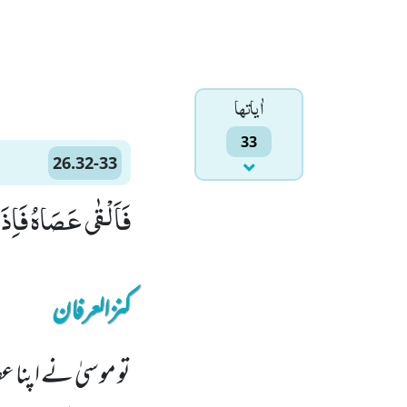
اٰياتها
33
26.32-33
فَاَلْقٰى عَصَاهُ فَاِذَا هِیَ ثُعْبَانٌ مُّبِیْنٌﭕ(2
کنزالعرفان
تو موسیٰ نے اپنا ع