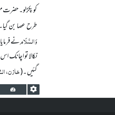
کو پکڑلو۔ حضرت م
طرح عصا بن گیا۔ 
وَالسَّلَام
نے فرمایا
نکالا تو اچانک اس
خازن، الشع
گئیں ۔(