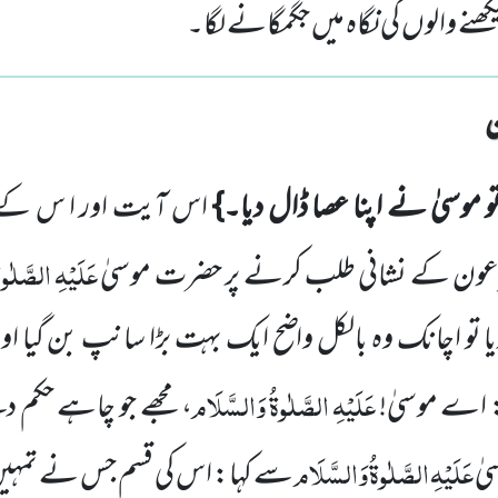
یکھنے والوں کی نگاہ میں جگمگانے لگا۔
و موسیٰ نے اپنا عصا ڈال دیا۔}
اس آیت اور ا س کے ب
عَلَیْہِ
الصَّلٰوۃ
فرعون کے نشانی طلب کرنے پر حضرت موسیٰ
یا تو اچانک وہ بالکل واضح ایک بہت بڑا سانپ بن گیا 
عَلَیْہِ
الصَّلٰوۃُ
وَالسَّلَام
ا: اے موسیٰ!
، مجھے جو چاہے حکم 
عَلَیْہِ
الصَّلٰوۃُ
وَالسَّلَام
یٰ
سے کہا: اس کی قسم جس نے تمہیں