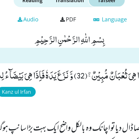
Reading
Translation
Tafseer
Audio
PDF
Language
بِسْمِ اللّٰهِ الرَّحْمٰنِ الرَّحِیْمِ
3) وَّ نَزَعَ یَدَهٗ فَاِذَا هِیَ بَیْضَآءُ لِلنّٰظِرِیْنَ۠ (33)
Kanz ul Irfan
صا ڈال دیاتو اچانک وہ بالکل واضح ایک بہت بڑا سانپ ہوگیا۔