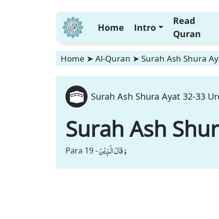
Read
Home
Intro
Quran
Home
➤
Al-Quran
➤
Surah Ash Shura Aya
Surah Ash Shura Ayat 32-33 Ur
Surah Ash Shu
وَ قَالَ الَّذِیْنَ
Para 19 -