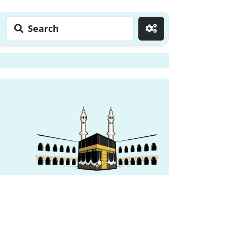
Search
Go