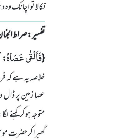
نکالا تو اچانک وہ د
تفسیر : ‎صراط الجنان
فَاَلْقٰى عَصَاهُ
{
: ت
خلاصہ یہ ہے کہ 
عصا زمین پر ڈال د
متوجہ ہوکرکہنے لگ
گھبرا کر حضرت موس