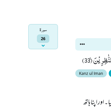
سورۃ
26
Kanz ul Iman
 اور اپنا ہاتھ