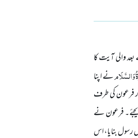
عد والی آیت کا
ُ
وَالسَّلَام
نے اپنا
اور فرعون کی طرف
دیجئے۔ فرعون نے
 رسول بنایا، اس