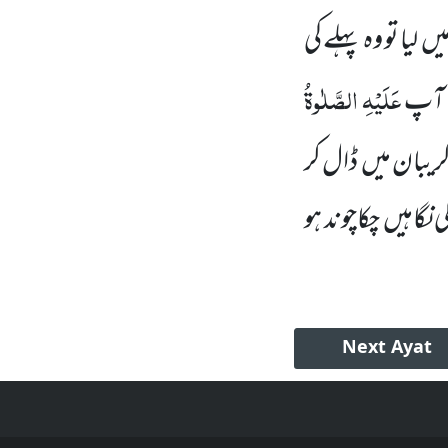
یا تو وہ پہلے کی
عَلَیْہِ
الصَّلٰوۃُ
؟ آپ
گریبان میں ڈال کر
گاہیں چکاچوند ہو
Next
Ayat