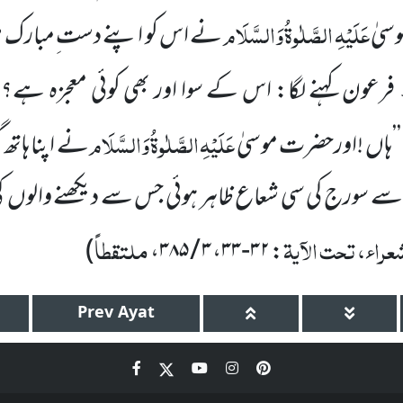
عَلَیْہِ
الصَّلٰوۃُ
وَالسَّلَام
وسیٰ
نے اس کو اپنے دست ِمبارک میں ل
فرعون کہنے لگا: اس کے سوا اور بھی کوئی معجزہ ہے
عَلَیْہِ
الصَّلٰوۃُ
وَالسَّلَام
 ’’ہاں !اورحضرت موسیٰ
نے اپنا ہاتھ 
 سے سورج کی سی شعاع ظاہر ہوئی جس سے دیکھنے والوں کی ن
راء، تحت الآیۃ
ملتقطاً
)
،
۳ / ۳۸۵
،
۳۲-۳۳
:
Prev
Ayat