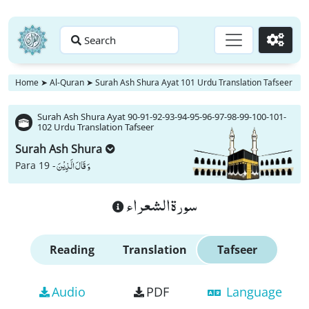
Search
Go
Home
➤
Al-Quran
➤
Surah Ash Shura Ayat 101 Urdu Translation Tafseer
Surah Ash Shura Ayat 90-91-92-93-94-95-96-97-98-99-100-101-
102 Urdu Translation Tafseer
Surah Ash Shura
وَ قَالَ الَّذِیْنَ
Para 19 -
سورة الشعراء
Reading
Translation
Tafseer
Audio
PDF
Language