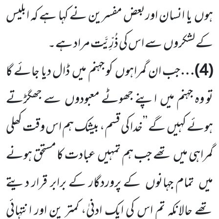
ہوں
یا انسان اوربعض مفسرین نے کہا ہے کہ ابلیس
کے لشکروں
سے اس کی ذُرِّیَّت مراد ہے۔
(
4
)…
جب ان گمراہوں
کو جہنم میں
ڈال دیا جائے گا
تو وہ جہنم میں
اپنے جھوٹے معبودوں
سے جھگڑتے
ہوئے کہیں
گے ’’خدا کی قسم، بیشک ہم اس وقت کھلی
گمراہی میں
تھے جب ہم تمہیں
عبادت کا مستحق ہونے
میں
تمام جہانوں
کے پروردگار
کے برابر قرار دیتے
تھے حالانکہ تم اس کی ایک ادنیٰ، کمتر ین اور انتہائی