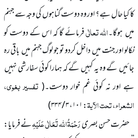
کا کیا حال ہے؟ اور وہ دوست گناہوں
کی وجہ سے جہنم
اللہ
تعالٰی
میں
ہوگا۔
فرمائے
گا کہ اس کے دوست کو
نکالو اور جنت میں
داخل کردو تو جو لوگ جہنم میں
باقی رہ
جائیں
گے وہ یہ کہیں
گے کہ ہمارا کوئی سفارشی
نہیں
تفسیر بغوی،
ہے اور نہ کوئی غم خوار دوست۔
(
الشعراء، تحت الآیۃ
)
۳ / ۳۳۴
،
۱۰۱
:
رَحْمَۃُاللہ تَعَالٰی عَلَیْہِ
حضرت حسن بصری
نے فرمایا: