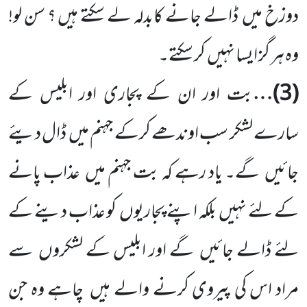
دوزخ میں
ڈالے جانے کابدلہ لے سکتے ہیں ؟ سن لو!
وہ ہر گز ایسا نہیں
کر سکتے۔
(
3
)…
بت اور ان کے پجاری اور ابلیس کے
سارے لشکر سب اوندھے کرکے جہنم میں
ڈال دیئے
جائیں
گے۔ یاد رہے کہ بت جہنم میں
عذاب پانے
کے لئے نہیں
بلکہ اپنے پجاریوں
کو عذاب دینے کے
لئے ڈالے جائیں
گے اور ابلیس کے لشکروں
سے
مراد اس کی پیروی کرنے والے ہیں
چاہے وہ جن