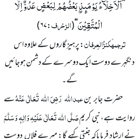
اَلْاَخِلَّآءُ یَوْمَىٕذٍۭ بَعْضُهُمْ لِبَعْضٍ عَدُوٌّ اِلَّا
’’
الْمُتَّقِیْنَ
الزخرف
)
۶۷
:
(
‘‘
ترجمہ
کنزُالعِرفان
: پرہیز گاروں
کے علاوہ اس
دن
گہرے دوست ایک دوسرے کے دشمن ہوجائیں
گے۔
عبداللہ
رَضِیَ اللہ تَعَالٰی عَنْہُ
حضرت جابر بن
سے
صَلَّی اللہ تَعَالٰی عَلَیْہِ وَاٰلِہٖ وَسَلَّمَ
روایت ہے،نبی کریم
نے ارشاد
فرمایاکہ جنتی کہے گا: میرے فلاں
دوست