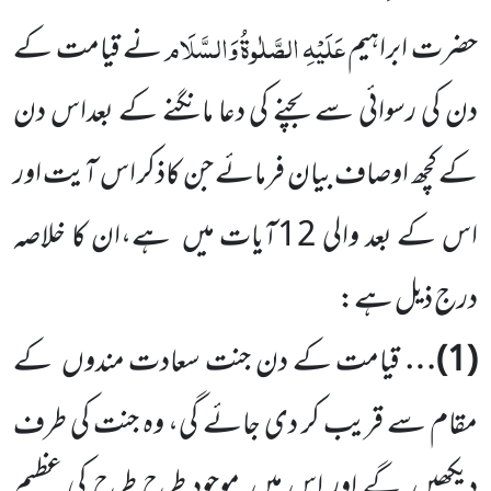
عَلَیْہِ
الصَّلٰوۃُ
وَالسَّلَام
حضرت ابراہیم
نے قیامت کے
دن کی رسوائی سے
بچنے کی دعا مانگنے کے بعداس دن
کے کچھ اوصاف بیان فرمائے جن کاذکر اس آیت اور
اس کے بعد والی
12
آیات
میں
ہے،ان کا خلاصہ
درج ذیل ہے:
(
1
)…
قیامت کے دن جنت سعادت مندوں
کے
مقام سے قریب کر دی جائے گی، وہ جنت کی طرف
دیکھیں
گے اور اس میں
موجود طرح طرح کی عظیم