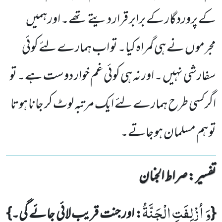
کے پروردگار کے برابر قرار دیتے تھے۔ اور ہمیں
مجرموں نے ہی گمراہ کیا۔ تو اب ہمارے لئے کوئی
سفارشی نہیں ۔ اور نہ ہی کوئی غم خوار دوست ہے۔ تو
اگرکسی طرح ہمارے لئے ایک مرتبہ لوٹ کر جانا ہوتا
تو ہم مسلمان ہوجاتے۔
تفسیر : ‎صراط الجنان
وَ اُزْلِفَتِ الْجَنَّةُ
{
: اور جنت قریب لائی جائے گی۔}