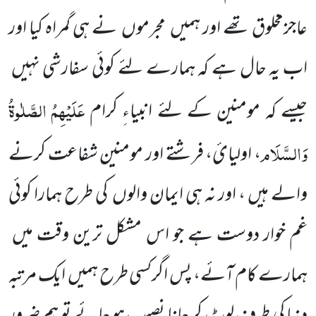
عاجزمخلوق تھے اور ہمیں
مجرموں
نے ہی گمراہ کیا اور
اب یہ حال ہے کہ ہمارے لئے کوئی سفارشی نہیں
عَلَیْہِمُ
الصَّلٰوۃُ
جیسے کہ مومنین کے لئے انبیاءِ کرام
وَالسَّلَام
، اولیائ، فرشتے اور مومنین شفاعت کرنے
والے ہیں ، اور نہ ہی ایمان والوں
کی طرح ہمارا کوئی
غم خوار دوست ہے جو اس مشکل ترین وقت میں
ہمارے کام آئے، پس اگرکسی طرح ہمیں
ایک مرتبہ