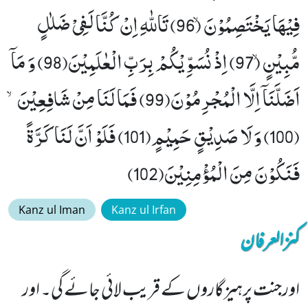
فِیْهَا یَخْتَصِمُوْنَۙ (96) تَاللّٰهِ اِنْ كُنَّا لَفِیْ ضَلٰلٍ
مُّبِیْنٍۙ (97) اِذْ نُسَوِّیْكُمْ بِرَبِّ الْعٰلَمِیْنَ(98) وَ مَاۤ
اَضَلَّنَاۤ اِلَّا الْمُجْرِمُوْنَ(99) فَمَا لَنَا مِنْ شَافِعِیْنَۙ
(100) وَ لَا صَدِیْقٍ حَمِیْمٍ(101) فَلَوْ اَنَّ لَنَا كَرَّةً
فَنَكُوْنَ مِنَ الْمُؤْمِنِیْنَ(102)
Kanz ul Iman
Kanz ul Irfan
کنزالعرفان
اورجنت پرہیزگاروں کے قریب لائی جائے گی۔ اور