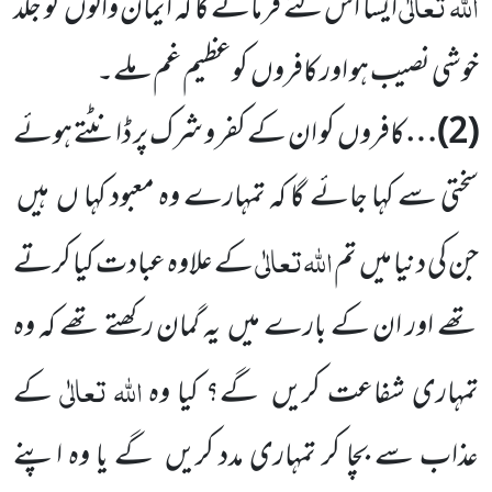
اللہ
تعالٰی
ایسا
اس لئے فرمائے گا کہ ایمان والوں
کو جلد
خوشی نصیب ہو اور کافروں
کوعظیم غم ملے۔
(
2
)…
کافروں
کو ان کے کفر و شرک پر ڈانٹتے ہوئے
سختی سے کہا جائے گا کہ تمہارے وہ معبود کہا ں
ہیں
اللہ
تعالٰی
جن کی دنیا میں
تم
کے علاوہ عبادت کیا کرتے
تھے
اور ان کے بارے میں
یہ گمان رکھتے تھے کہ وہ
اللہ
تعالٰی
تمہاری شفاعت کریں
گے؟ کیا وہ
کے
عذاب سے بچا کر تمہاری مدد کریں
گے یا وہ اپنے