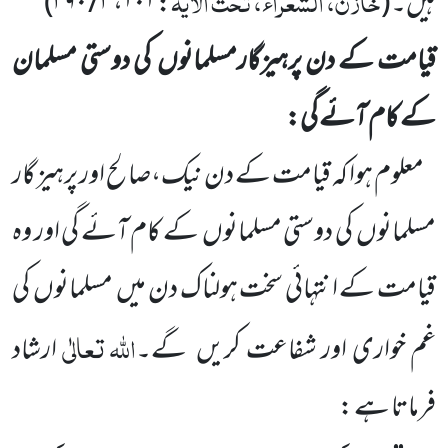
خازن، الشعراء، تحت الآیۃ
ہیں۔
(
:
۱۰۱
،
۳ / ۳۹۰
)
قیامت کے دن پرہیزگارمسلمانوں
کی دوستی مسلمان
کے کام آئے گی:
معلوم ہوا کہ قیامت کے دن نیک،صالح اور پرہیز گار
مسلمانوں
کی دوستی مسلمانوں
کے کام آئے گی اور وہ
قیامت کے انتہائی سخت ہولناک دن میں
مسلمانوں
کی
اللہ
تعالٰی
غم خواری اور شفاعت کریں
گے۔
ارشاد
فرماتا ہے :