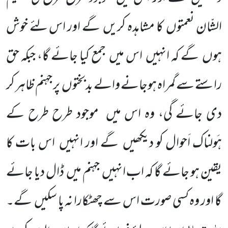
الشّان نعمتوں
کا مشاہدہ کریں
گے اور اس لئے خوش
ہوں
گے کہ انہیں
اس میں
جمع کیا جائے گا، جبکہ حق
راستے سے گمراہ ہوجانے والے بدبختوں
پر جہنم ظاہر کر
دی جائے گی، وہ اس میں
موجود طرح طرح کے
ہَولناک اَحوال کو دیکھیں
گے اور انہیں
اس بات کا
یقین ہو جائے گا کہ اب انہیں
جہنم میں
ڈال دیا جائے
گا اور وہ
کسی صورت اس سے چھٹکارا نہ پا سکیں
گے۔