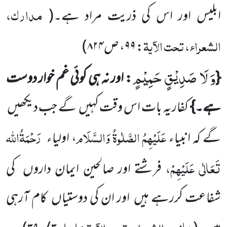
مدارک،
ابلیس اور اس کی ذریت مراد ہے۔
(
الشعراء، تحت الآیۃ
:
۹۹
، ص
۸۲۴
)
وَ لَا صَدِیْقٍ حَمِیْمٍ
{
: اور نہ ہی کوئی غم خوار دوست
ہے۔}
کفار یہ بات اس وقت کہیں
گے جب دیکھیں
عَلَیْہِمُ
الصَّلٰوۃُ وَالسَّلَام
رَحْمَۃُاللہ
گے کہ انبیاء
،
اولیاء
تَعَالٰی عَلَیْہِمْ
،
فرشتے اور صالحین ایمان داروں
کی
شفاعت کررہے ہیں
اور ان کی
دوستیاں
کام آرہی