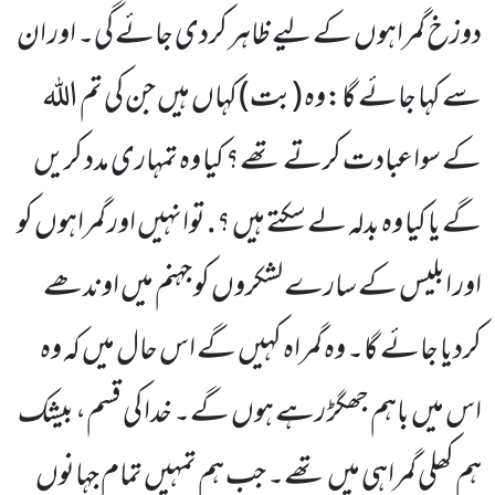
دوزخ گمراہوں کے لیے ظاہر کردی جائے گی۔ اور ان
سے کہا جائے گا:وہ (بت) کہاں ہیں جن کی تم اللہ
کے سواعبادت کرتے تھے؟ کیا وہ تمہاری مدد کریں
گے یا کیا وہ بدلہ لے سکتے ہیں ؟. توانہیں اور گمراہوں کو
اور ابلیس کے سارے لشکروں کو جہنم میں اوندھے
کردیا جائے گا۔ وہ گمراہ کہیں گے اس حال میں کہ وہ
اس میں باہم جھگڑ رہے ہوں گے۔ خدا کی قسم، بیشک
ہم کھلی گمراہی میں تھے۔ جب ہم تمہیں تمام جہانوں