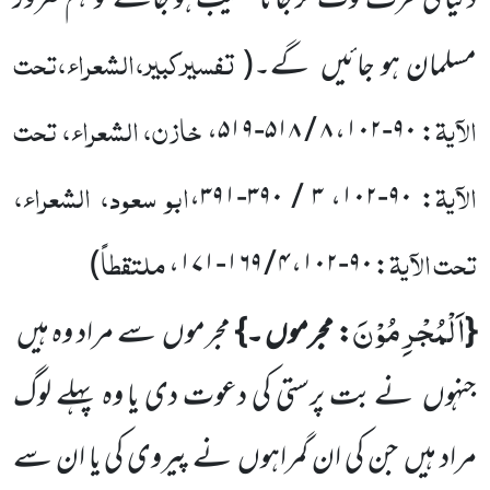
دنیا کی طرف لوٹ کر جانا نصیب ہو جائے تو ہم ضرور
تفسیرکبیر،الشعراء،تحت
مسلمان ہو جائیں
گے۔
(
الآیۃ
خازن، الشعراء، تحت
،
۸ / ۵۱۸-۵۱۹
،
۹۰-۱۰۲
:
الآیۃ
ابو سعود، الشعراء،
،
۳ / ۳۹۰-۳۹۱
،
۹۰-۱۰۲
:
تحت الآیۃ
ملتقطاً
)
،
۴ / ۱۶۹-۱۷۱
،
۹۰-۱۰۲
:
اَلْمُجْرِمُوْنَ
{
: مجرموں ۔}
مجرموں
سے مراد وہ ہیں
جنہوں
نے بت پرستی کی دعوت دی یا وہ پہلے لوگ
مراد ہیں
جن کی ان گمراہوں
نے پیروی کی یا ان سے