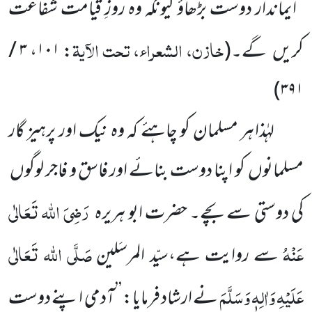
’’ایماندار دوست بڑھاؤ کیونکہ وہ روزِ قیامت شفاعت
خازن، الشعراء، تحت الآیۃ
کریں
گے۔
(
:
۱۰۱
،
۳ /
)
۳۹۱
لہٰذا ہر مسلمان کو چاہئے کہ وہ نیک اور پرہیز گار
مسلمانوں
کو اپنا دوست بنائے اور فاسق و فاجر لوگوں
رَضِیَ اللہ تَعَالٰی
کی دوستی سے بچے۔ حضرت ابو ہریرہ
عَنْہُ
صَلَّی اللہ تَعَالٰی
سے روایت ہے،سیّد المرسَلین
عَلَیْہِ وَاٰلِہٖ وَسَلَّمَ
نے ارشاد فرمایا: ’’آدمی اپنے دوست