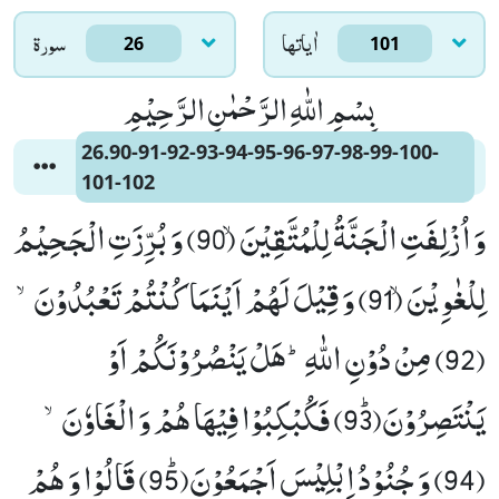
اٰياتها
سورۃ
26
101
بِسْمِ اللّٰهِ الرَّحْمٰنِ الرَّحِیْمِ
26.90-91-92-93-94-95-96-97-98-99-100-
101-102
وَ اُزْلِفَتِ الْجَنَّةُ لِلْمُتَّقِیْنَۙ (90) وَ بُرِّزَتِ الْجَحِیْمُ
لِلْغٰوِیْنَۙ (91) وَ قِیْلَ لَهُمْ اَیْنَمَا كُنْتُمْ تَعْبُدُوْنَۙ
(92) مِنْ دُوْنِ اللّٰهِؕ-هَلْ یَنْصُرُوْنَكُمْ اَوْ
یَنْتَصِرُوْنَﭤ(93) فَكُبْكِبُوْا فِیْهَا هُمْ وَ الْغَاوٗنَۙ
(94) وَ جُنُوْدُ اِبْلِیْسَ اَجْمَعُوْنَﭤ(95) قَالُوْا وَ هُمْ