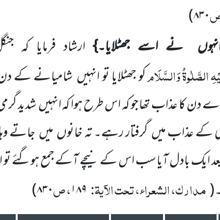
ص
)
۸۳۰
نہوں نے اسے جھٹلایا۔}
ارشاد فرمایا کہ ج
ْہِ
الصَّلٰوۃُ
وَالسَّلَام
کو جھٹلایا تو انہیں شامیانے کے
ڑے دن کا عذاب تھا جو کہ اس طرح ہوا کہ انہیں شدید گرمی
کے عذاب میں گرفتار رہے۔ تہ خانوں میں جاتے وہاں
 ایک بادل آیا سب اس کے نیچے آکے جمع ہوگئے تو
مدارک، الشعراء، تحت الآیۃ:
، ص
۸۳۰)
۱۸۹
(