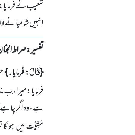
شعیب نے فرمایا :
انہیں شامیانے و
تفسیر : ‎صراط الجنان
قَالَ
{
: فرمایا۔}
حض
عَز
فرمایا :میرا رب
ہے، وہ اگر چاہے گا 
مَشِیَّت میں ہو گا