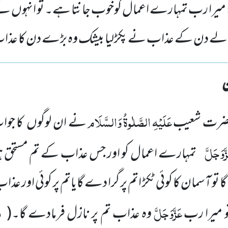
میرا رب تمہارے اعمال کوخوب جانتا ہے۔ تو انہوں نے ا
الے دن کے عذاب نے پکڑلیا بیشک وہ بڑے دن کا عذاب
عَلَیْہِ
الصَّلٰوۃُ
وَالسَّلَام
رت شعیب
نے ان لوگوں کا جو
َّوَجَلَّ
تمہارے اعمال کو اور جس عذاب کے تم مستحق ہ
تو آسمان کا کوئی ٹکڑ اتم پر گرا دے گایاتم پر کوئی اور عذ
عَزَّوَجَلَّ
م
 تو میرا رب
وہ عذاب تم پر نازل فرمادے گا۔
(