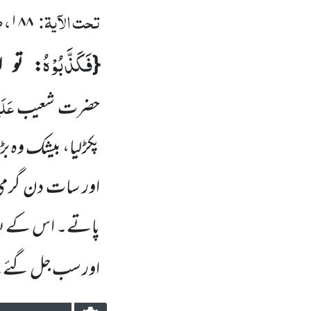
تحت الآیۃ:
، 
۱۸۸
فَكَذَّبُوْهُ
{
: تو ا
عَلَی
حضرت شعیب
پکڑلیا، بیشک وہ ب
اور سات دن گرمی 
پاتے۔ اس کے بعد
اور سب جل گئے۔