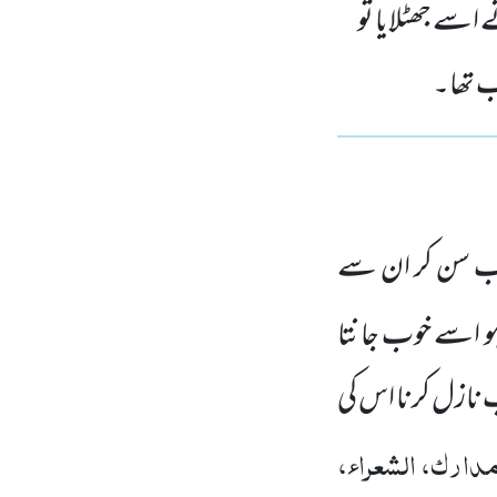
سے جھٹلایا تو
 تھا۔
اب سن کر ان سے
و اسے خوب جانتا
اب نازل کرنا اس کی
دارک، الشعراء،