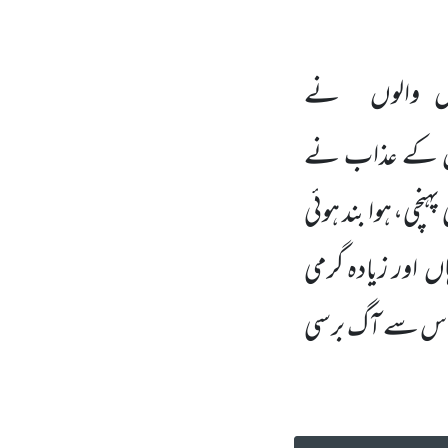
نگل والوں نے
 دن کے عذاب نے
پہنچی، ہوا بند ہوئی
 اور زیادہ گرمی
 اس سے آگ برسی