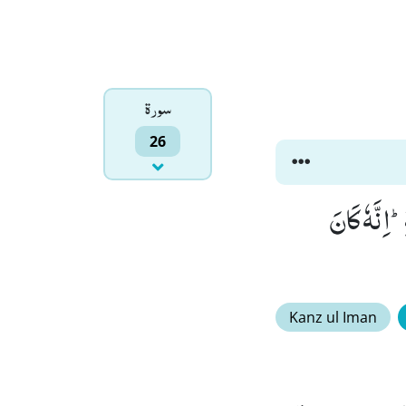
سورۃ
26
ظُّلَّةِؕ-اِنَّهٗ كَانَ
Kanz ul Iman