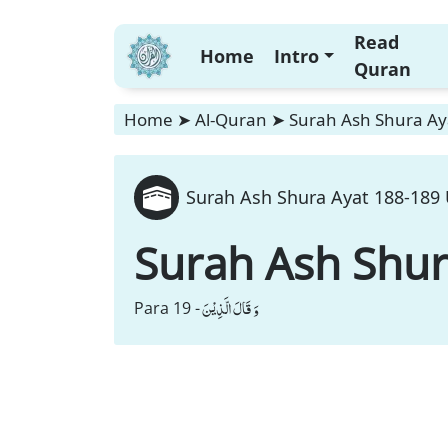
Read
Home
Intro
Quran
Home
➤
Al-Quran
➤
Surah Ash Shura Aya
Surah Ash Shura Ayat 188-189 
Surah Ash Shu
وَ قَالَ الَّذِیْنَ
Para 19 -