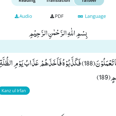
Reading
Translation
Tafseer
Audio
PDF
Language
بِسْمِ اللّٰهِ الرَّحْمٰنِ الرَّحِیْمِ
قَالَ رَبِّیْۤ اَعْلَمُ بِمَا تَعْمَلُوْنَ(188) فَكَذَّبُوْهُ فَاَخَذَهُمْ عَذَابُ یَوْمِ ال
189)
Kanz ul Irfan