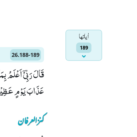
اٰياتها
189
26.188-189
عَذَابَ یَوْمٍ عَظِیْمٍ(
کنزالعرفان