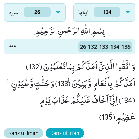
اٰياتها
سورۃ
26
134
بِسْمِ اللّٰهِ الرَّحْمٰنِ الرَّحِیْمِ
26.132-133-134-135
وَ اتَّقُوا الَّذِیْۤ اَمَدَّكُمْ بِمَا تَعْلَمُوْنَۚ (132)
اَمَدَّكُمْ بِاَنْعَامٍ وَّ بَنِیْنَۚۙ (133) وَ جَنّٰتٍ وَّ عُیُوْنٍۚ
(134) اِنِّیْۤ اَخَافُ عَلَیْكُمْ عَذَابَ یَوْمٍ
عَظِیْمٍﭤ(135)
Kanz ul Iman
Kanz ul Irfan