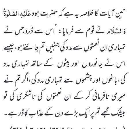
عَلَیْہِ
الصَّلٰوۃُ
تین آیات کا
خلاصہ یہ ہے کہ حضرت ہود
وَالسَّلَام
نے قوم سے فرمایا: ’’اس سے ڈرو جس نے
تمہاری ان نعمتوں
سے مدد کی جنہیں
تم جانتے ہو،جیسے
اس نے جانوروں
اور بیٹوں
کے ساتھ تمہاری مدد
کی،باغوں
اور چشموں
سے تمہاری مدد کی،اگر تم نے
میری نافرمانی کر کے ان نعمتوں
کی ناشکری کی تو
بیشک مجھے تم پر ایک بڑے دن کے عذاب کاڈر ہے۔