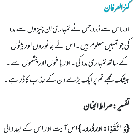
کنزالعرفان
اور اس سے ڈرو جس نے تمہاری ان چیزوں سے مدد
کی جو تمہیں معلوم ہیں ۔ اس نے جانوروں اور بیٹوں
کے ساتھ تمہاری مدد کی۔ اور باغوں اور چشموں سے۔
بیشک مجھے تم پر ایک بڑے دن کے عذاب کاڈر ہے۔
تفسیر : ‎صراط الجنان
وَ اتَّقُوْا
{
: اور ڈرو۔}
اس آیت اور اس کے بعد والی