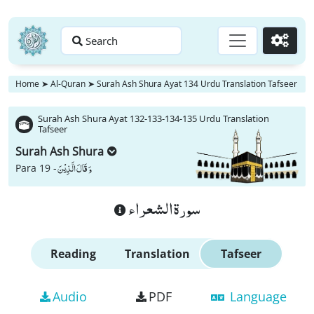
Search
Go
Home
➤
Al-Quran
➤
Surah Ash Shura Ayat 134 Urdu Translation Tafseer
Surah Ash Shura Ayat 132-133-134-135 Urdu Translation
Tafseer
Surah Ash Shura
وَ قَالَ الَّذِیْنَ
Para 19 -
سورة الشعراء
Reading
Translation
Tafseer
Audio
PDF
Language