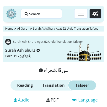
Search
Go
Home
➤
Al-Quran
➤
Surah Ash Shura Ayat 52 Urdu Translation Tafseer
Surah Ash Shura Ayat 52 Urdu Translation Tafseer
Surah Ash Shura
وَ قَالَ الَّذِیْنَ
Para 19 -
سورة الشعراء
Reading
Translation
Tafseer
Audio
PDF
Language