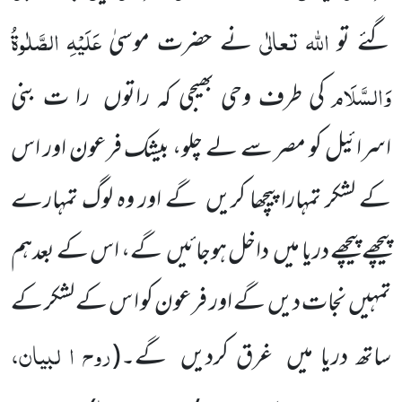
اللہ
تعالٰی
عَلَیْہِ
الصَّلٰوۃُ
گئے تو
نے حضرت موسیٰ
وَالسَّلَام
کی طرف وحی بھیجی کہ راتوں را ت بنی
اسرائیل کو مصر سے لے چلو، بیشک فرعون اور اس
کے لشکر تمہارا پیچھا کریں گے اور وہ لوگ تمہارے
پیچھے پیچھے دریا میں داخل ہوجائیں گے، اس کے بعدہم
تمہیں نجات دیں گے اور فرعون کو ا س کے لشکر کے
روح ا لبیان،
ساتھ دریا میں غرق کردیں گے۔
(