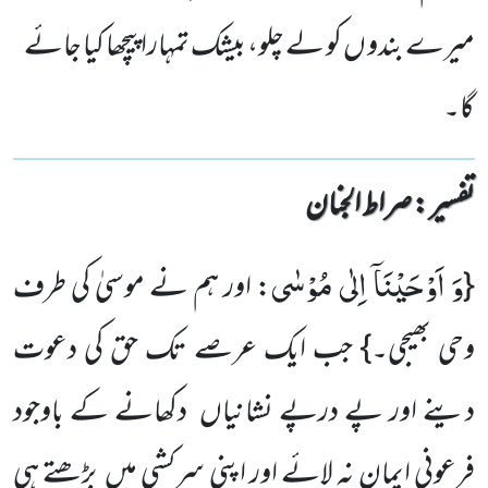
میرے بندو ں کو لے چلو، بیشک تمہارا پیچھا کیا جائے
گا۔
تفسیر : ‎صراط الجنان
وَ اَوْحَیْنَاۤ اِلٰى مُوْسٰى
{
: اور ہم نے موسیٰ کی طرف
وحی بھیجی۔} جب ایک عرصے تک حق کی دعوت
دینے اور پے درپے نشانیاں دکھانے کے باوجود
فرعونی ایمان نہ لائے اور اپنی سرکشی میں بڑھتے ہی