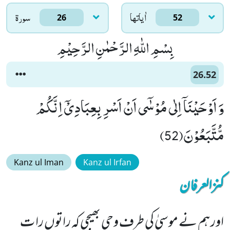
اٰياتها
سورۃ
26
52
بِسْمِ اللّٰهِ الرَّحْمٰنِ الرَّحِیْمِ
26.52
وَ اَوْحَیْنَاۤ اِلٰى مُوْسٰۤى اَنْ اَسْرِ بِعِبَادِیْۤ اِنَّكُمْ
مُّتَّبَعُوْنَ(52)
Kanz ul Iman
Kanz ul Irfan
کنزالعرفان
اور ہم نے موسیٰ کی طرف وحی بھیجی کہ راتوں را ت