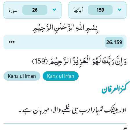
اٰياتها
سورۃ
26
159
بِسْمِ اللّٰهِ الرَّحْمٰنِ الرَّحِیْمِ
26.159
وَ اِنَّ رَبَّكَ لَهُوَ الْعَزِیْزُ الرَّحِیْمُ۠ (159)
Kanz ul Iman
Kanz ul Irfan
کنزالعرفان
اور بیشک تمہارا رب ہی غلبے والا، مہربان ہے۔