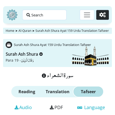
Search
Go
Home
➤
Al-Quran
➤
Surah Ash Shura Ayat 159 Urdu Translation Tafseer
Surah Ash Shura Ayat 159 Urdu Translation Tafseer
Surah Ash Shura
وَ قَالَ الَّذِیْنَ
Para 19 -
سورة الشعراء
Reading
Translation
Tafseer
Audio
PDF
Language