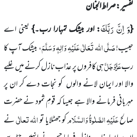
تفسیر : ‎صراط الجنان
وَ اِنَّ رَبَّكَ
{
: اور بیشک تمہارا رب۔}
یعنی اے
صَلَّی اللہ تَعَالٰی عَلَیْہِ وَاٰلِہٖ وَسَلَّمَ
حبیب!
، بیشک آپ کا
عَزَّوَجَلَّ
رب
ہی
کافروں پر عذاب نازل کرنے میں غلبے
والا اور ایمان لانے والوں کو نجات دے کر ان پر
مہربانی فرمانے والا ہے جیسا کہ قومِ ثمود نے حضرت
عَلَیْہِ
الصَّلٰوۃُ
وَالسَّلَام
اللہ
تعالٰی
صالح
کو جھٹلایا تو
نے