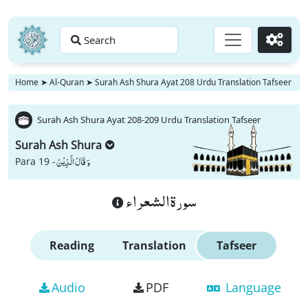
Search
Go
Home
➤
Al-Quran
➤
Surah Ash Shura Ayat 208 Urdu Translation Tafseer
Surah Ash Shura Ayat 208-209 Urdu Translation Tafseer
Surah Ash Shura
وَ قَالَ الَّذِیْنَ
Para 19 -
سورة الشعراء
Reading
Translation
Tafseer
Audio
PDF
Language