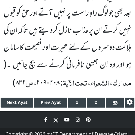
بعد بھی جو لوگ راہِ راست پر نہیں آتے اور حق کو قبول
نہیں کرتے ان پر عذاب نازل کردیتے ہیں تاکہ ان کی
ہلاکت دوسروں کے لئے عبرت اور نصیحت کا سامان
ہو اور وہ ان جیسی نافرمانی کرنے سے بچ جائیں ۔(
مدارک، الشعراء، تحت الآیۃ:
، ص
)
۸۳۲
۲۰۹
۲۰۸
-
Next
Ayat
Prev
Ayat
Copyright © 2026 by I.T Department of Dawat-e-Islami.