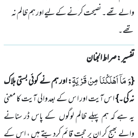
والے تھے۔ نصیحت کرنے کے لیے اور ہم ظالم نہ
تھے۔
تفسیر : ‎صراط الجنان
وَ مَاۤ اَهْلَكْنَا مِنْ قَرْیَةٍ
{
: اور ہم نے کوئی بستی ہلاک
نہ کی۔}
ا س آیت اور ا س کے بعد والی آیت کا معنی
یہ ہے کہ ہم پہلے ظالم لوگوں کے پاس ڈر سنانے
والے بھیج کر ان پر حجت قائم کردیتے ہیں ، اس کے