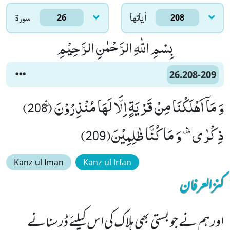
اٰياتها
سورۃ
26
208
بِسْمِ اللّٰهِ الرَّحْمٰنِ الرَّحِیْمِ
26.208-209
وَ مَاۤ اَهْلَكْنَا مِنْ قَرْیَةٍ اِلَّا لَهَا مُنْذِرُوْنَﲨ (208)
ذِكْرٰى ﱡ وَ مَا كُنَّا ظٰلِمِیْنَ(209)
Kanz ul Iman
Kanz ul Irfan
کنزالعرفان
اور ہم نے جو بستی بھی ہلاک کی اس کیلئے ڈر سنانے