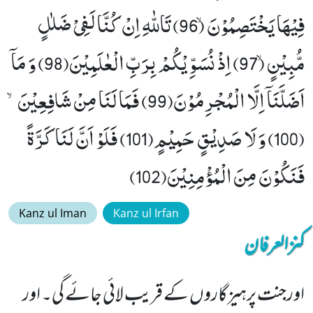
فِیْهَا یَخْتَصِمُوْنَۙ (96) تَاللّٰهِ اِنْ كُنَّا لَفِیْ ضَلٰلٍ
مُّبِیْنٍۙ (97) اِذْ نُسَوِّیْكُمْ بِرَبِّ الْعٰلَمِیْنَ(98) وَ مَاۤ
اَضَلَّنَاۤ اِلَّا الْمُجْرِمُوْنَ(99) فَمَا لَنَا مِنْ شَافِعِیْنَۙ
(100) وَ لَا صَدِیْقٍ حَمِیْمٍ(101) فَلَوْ اَنَّ لَنَا كَرَّةً
فَنَكُوْنَ مِنَ الْمُؤْمِنِیْنَ(102)
Kanz ul Iman
Kanz ul Irfan
کنزالعرفان
اورجنت پرہیزگاروں کے قریب لائی جائے گی۔ اور