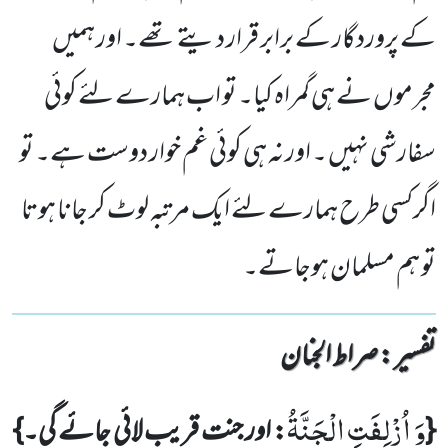
کے پروردگار کے برابر قرار دیتے تھے۔ اور ہمیں
مجرموں نے ہی گمراہ کیا۔ تو اب ہمارے لئے کوئی
سفارشی نہیں ۔ اور نہ ہی کوئی غم خوار دوست ہے۔ تو
اگرکسی طرح ہمارے لئے ایک مرتبہ لوٹ کر جانا ہوتا
تو ہم مسلمان ہوجاتے۔
تفسیر : ‎صراط الجنان
وَ اُزْلِفَتِ الْجَنَّةُ
{
: اور جنت قریب لائی جائے گی۔}