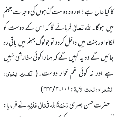
کا کیا حال ہے؟ اور وہ دوست گناہوں
کی وجہ سے جہنم
اللہ
تعالٰی
میں
ہوگا۔
فرمائے
گا کہ اس کے دوست کو
نکالو اور جنت میں
داخل کردو تو جو لوگ جہنم میں
باقی رہ
جائیں
گے وہ یہ کہیں
گے کہ ہمارا کوئی سفارشی
نہیں
تفسیر بغوی،
ہے اور نہ کوئی غم خوار دوست۔
(
الشعراء، تحت الآیۃ
)
۳ / ۳۳۴
،
۱۰۱
:
رَحْمَۃُاللہ تَعَالٰی عَلَیْہِ
حضرت حسن بصری
نے فرمایا: