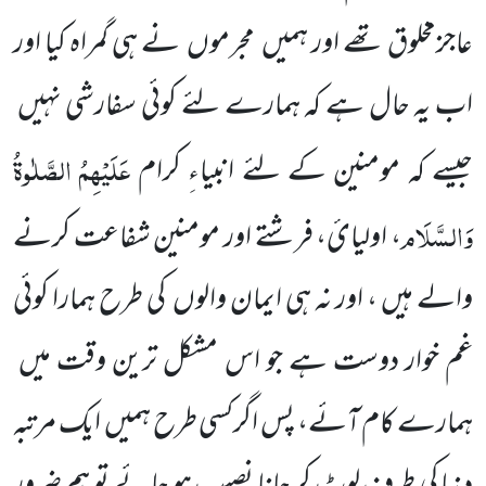
عاجزمخلوق تھے اور ہمیں
مجرموں
نے ہی گمراہ کیا اور
اب یہ حال ہے کہ ہمارے لئے کوئی سفارشی نہیں
عَلَیْہِمُ
الصَّلٰوۃُ
جیسے کہ مومنین کے لئے انبیاءِ کرام
وَالسَّلَام
، اولیائ، فرشتے اور مومنین شفاعت کرنے
والے ہیں ، اور نہ ہی ایمان والوں
کی طرح ہمارا کوئی
غم خوار دوست ہے جو اس مشکل ترین وقت میں
ہمارے کام آئے، پس اگرکسی طرح ہمیں
ایک مرتبہ