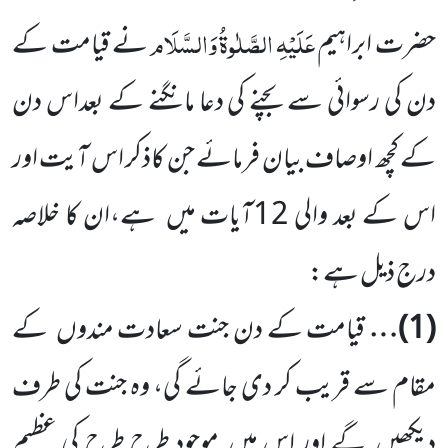
عَلَیْہِ
الصَّلٰوۃُ
وَالسَّلَام
حضرت ابراہیم
نے قیامت کے
دن کی رسوائی سے
بچنے کی دعا مانگنے کے بعداس دن
کے کچھ اوصاف بیان فرمائے جن کاذکر اس آیت اور
اس کے بعد والی
12
آیات
میں
ہے،ان کا خلاصہ
درج ذیل ہے:
(
1
)…
قیامت کے دن جنت سعادت مندوں
کے
مقام سے قریب کر دی جائے گی، وہ جنت کی طرف
دیکھیں
گے اور اس میں
موجود طرح طرح کی عظیم