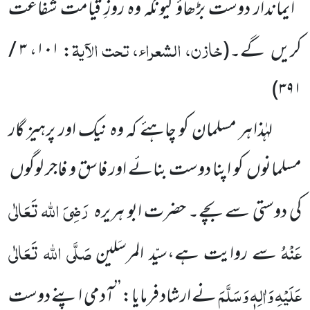
’’ایماندار دوست بڑھاؤ کیونکہ وہ روزِ قیامت شفاعت
خازن، الشعراء، تحت الآیۃ
کریں
گے۔
(
:
۱۰۱
،
۳ /
)
۳۹۱
لہٰذا ہر مسلمان کو چاہئے کہ وہ نیک اور پرہیز گار
مسلمانوں
کو اپنا دوست بنائے اور فاسق و فاجر لوگوں
رَضِیَ اللہ تَعَالٰی
کی دوستی سے بچے۔ حضرت ابو ہریرہ
عَنْہُ
صَلَّی اللہ تَعَالٰی
سے روایت ہے،سیّد المرسَلین
عَلَیْہِ وَاٰلِہٖ وَسَلَّمَ
نے ارشاد فرمایا: ’’آدمی اپنے دوست