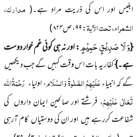
مدارک،
ابلیس اور اس کی ذریت مراد ہے۔
(
الشعراء، تحت الآیۃ
:
۹۹
، ص
۸۲۴
)
وَ لَا صَدِیْقٍ حَمِیْمٍ
{
: اور نہ ہی کوئی غم خوار دوست
ہے۔}
کفار یہ بات اس وقت کہیں
گے جب دیکھیں
عَلَیْہِمُ
الصَّلٰوۃُ وَالسَّلَام
رَحْمَۃُاللہ
گے کہ انبیاء
،
اولیاء
تَعَالٰی عَلَیْہِمْ
،
فرشتے اور صالحین ایمان داروں
کی
شفاعت کررہے ہیں
اور ان کی
دوستیاں
کام آرہی