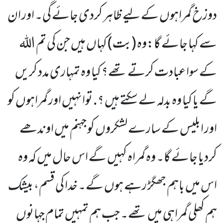
دوزخ گمراہوں کے لیے ظاہر کردی جائے گی۔ اور ان
سے کہا جائے گا:وہ (بت) کہاں ہیں جن کی تم اللہ
کے سواعبادت کرتے تھے؟ کیا وہ تمہاری مدد کریں
گے یا کیا وہ بدلہ لے سکتے ہیں ؟. توانہیں اور گمراہوں کو
اور ابلیس کے سارے لشکروں کو جہنم میں اوندھے
کردیا جائے گا۔ وہ گمراہ کہیں گے اس حال میں کہ وہ
اس میں باہم جھگڑ رہے ہوں گے۔ خدا کی قسم، بیشک
ہم کھلی گمراہی میں تھے۔ جب ہم تمہیں تمام جہانوں