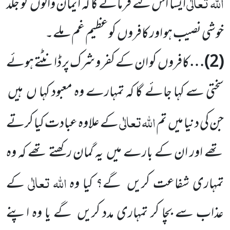
اللہ
تعالٰی
ایسا
اس لئے فرمائے گا کہ ایمان والوں
کو جلد
خوشی نصیب ہو اور کافروں
کوعظیم غم ملے۔
(
2
)…
کافروں
کو ان کے کفر و شرک پر ڈانٹتے ہوئے
سختی سے کہا جائے گا کہ تمہارے وہ معبود کہا ں
ہیں
اللہ
تعالٰی
جن کی دنیا میں
تم
کے علاوہ عبادت کیا کرتے
تھے
اور ان کے بارے میں
یہ گمان رکھتے تھے کہ وہ
اللہ
تعالٰی
تمہاری شفاعت کریں
گے؟ کیا وہ
کے
عذاب سے بچا کر تمہاری مدد کریں
گے یا وہ اپنے