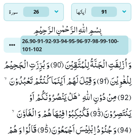
اٰياتها
سورۃ
26
91
بِسْمِ اللّٰهِ الرَّحْمٰنِ الرَّحِیْمِ
26.90-91-92-93-94-95-96-97-98-99-100-
101-102
وَ اُزْلِفَتِ الْجَنَّةُ لِلْمُتَّقِیْنَۙ (90) وَ بُرِّزَتِ الْجَحِیْمُ
لِلْغٰوِیْنَۙ (91) وَ قِیْلَ لَهُمْ اَیْنَمَا كُنْتُمْ تَعْبُدُوْنَۙ
(92) مِنْ دُوْنِ اللّٰهِؕ-هَلْ یَنْصُرُوْنَكُمْ اَوْ
یَنْتَصِرُوْنَﭤ(93) فَكُبْكِبُوْا فِیْهَا هُمْ وَ الْغَاوٗنَۙ
(94) وَ جُنُوْدُ اِبْلِیْسَ اَجْمَعُوْنَﭤ(95) قَالُوْا وَ هُمْ