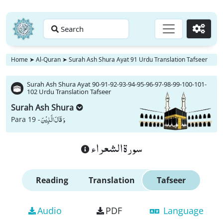
Search
Go
Home
➤
Al-Quran
➤
Surah Ash Shura Ayat 91 Urdu Translation Tafseer
Surah Ash Shura Ayat 90-91-92-93-94-95-96-97-98-99-100-101-
102 Urdu Translation Tafseer
Surah Ash Shura
وَ قَالَ الَّذِیْنَ
Para 19 -
سورة الشعراء
Reading
Translation
Tafseer
Audio
PDF
Language