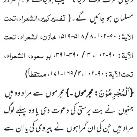
دنیا کی طرف لوٹ کر جانا نصیب ہو جائے تو ہم ضرور
تفسیرکبیر،الشعراء،تحت
مسلمان ہو جائیں
گے۔
(
الآیۃ
خازن، الشعراء، تحت
،
۸ / ۵۱۸-۵۱۹
،
۹۰-۱۰۲
:
الآیۃ
ابو سعود، الشعراء،
،
۳ / ۳۹۰-۳۹۱
،
۹۰-۱۰۲
:
تحت الآیۃ
ملتقطاً
)
،
۴ / ۱۶۹-۱۷۱
،
۹۰-۱۰۲
:
اَلْمُجْرِمُوْنَ
{
: مجرموں ۔}
مجرموں
سے مراد وہ ہیں
جنہوں
نے بت پرستی کی دعوت دی یا وہ پہلے لوگ
مراد ہیں
جن کی ان گمراہوں
نے پیروی کی یا ان سے