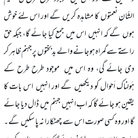
الشّان نعمتوں
کا مشاہدہ کریں
گے اور اس لئے خوش
ہوں
گے کہ انہیں
اس میں
جمع کیا جائے گا، جبکہ حق
راستے سے گمراہ ہوجانے والے بدبختوں
پر جہنم ظاہر کر
دی جائے گی، وہ اس میں
موجود طرح طرح کے
ہَولناک اَحوال کو دیکھیں
گے اور انہیں
اس بات کا
یقین ہو جائے گا کہ اب انہیں
جہنم میں
ڈال دیا جائے
گا اور وہ
کسی صورت اس سے چھٹکارا نہ پا سکیں
گے۔