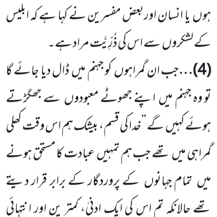
ہوں
یا انسان اوربعض مفسرین نے کہا ہے کہ ابلیس
کے لشکروں
سے اس کی ذُرِّیَّت مراد ہے۔
(
4
)…
جب ان گمراہوں
کو جہنم میں
ڈال دیا جائے گا
تو وہ جہنم میں
اپنے جھوٹے معبودوں
سے جھگڑتے
ہوئے کہیں
گے ’’خدا کی قسم، بیشک ہم اس وقت کھلی
گمراہی میں
تھے جب ہم تمہیں
عبادت کا مستحق ہونے
میں
تمام جہانوں
کے پروردگار
کے برابر قرار دیتے
تھے حالانکہ تم اس کی ایک ادنیٰ، کمتر ین اور انتہائی