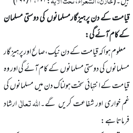
خازن، الشعراء، تحت الآیۃ
ہیں۔
(
:
۱۰۱
،
۳ / ۳۹۰
)
قیامت کے دن پرہیزگارمسلمانوں
کی دوستی مسلمان
کے کام آئے گی:
معلوم ہوا کہ قیامت کے دن نیک،صالح اور پرہیز گار
مسلمانوں
کی دوستی مسلمانوں
کے کام آئے گی اور وہ
قیامت کے انتہائی سخت ہولناک دن میں
مسلمانوں
کی
اللہ
تعالٰی
غم خواری اور شفاعت کریں
گے۔
ارشاد
فرماتا ہے :