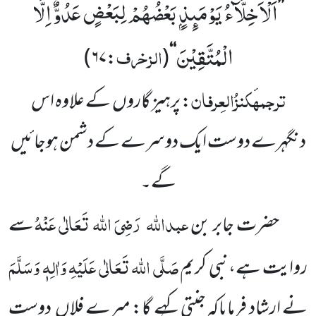
اَلْاَخِلَّآءُ یَوْمَىٕذٍۭ بَعْضُهُمْ لِبَعْضٍ عَدُوٌّ اِلَّا
’’
الْمُتَّقِیْنَ
الزخرف
)
۶۷
:
(
‘‘
ترجمہ
کنزُالعِرفان
: پرہیز گاروں
کے علاوہ اس
دن
گہرے دوست ایک دوسرے کے دشمن ہوجائیں
گے۔
عبداللہ
رَضِیَ اللہ تَعَالٰی عَنْہُ
حضرت جابر بن
سے
صَلَّی اللہ تَعَالٰی عَلَیْہِ وَاٰلِہٖ وَسَلَّمَ
روایت ہے،نبی کریم
نے ارشاد
فرمایاکہ جنتی کہے گا: میرے فلاں
دوست