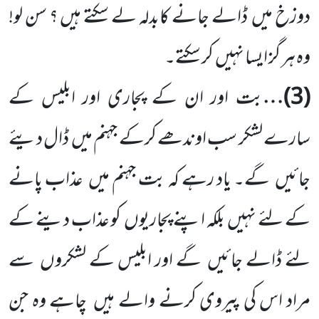
دوزخ میں
ڈالے جانے کابدلہ لے سکتے ہیں ؟ سن لو!
وہ ہر گز ایسا نہیں
کر سکتے۔
(
3
)…
بت اور ان کے پجاری اور ابلیس کے
سارے لشکر سب اوندھے کرکے جہنم میں
ڈال دیئے
جائیں
گے۔ یاد رہے کہ بت جہنم میں
عذاب پانے
کے لئے نہیں
بلکہ اپنے پجاریوں
کو عذاب دینے کے
لئے ڈالے جائیں
گے اور ابلیس کے لشکروں
سے
مراد اس کی پیروی کرنے والے ہیں
چاہے وہ جن