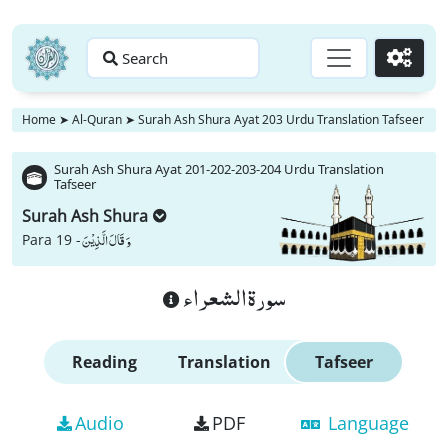
Search
Go
Home
➤
Al-Quran
➤
Surah Ash Shura Ayat 203 Urdu Translation Tafseer
Surah Ash Shura Ayat 201-202-203-204 Urdu Translation
Tafseer
Surah Ash Shura
وَ قَالَ الَّذِیْنَ
Para 19 -
سورة الشعراء
Reading
Translation
Tafseer
Audio
PDF
Language