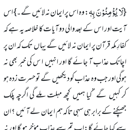
لَا یُؤْمِنُوْنَ بِهٖ
{
: وہ اس پر ایمان نہ لائیں گے۔} اس
آیت اور ا س کے بعد والی دو آیات کا خلاصہ یہ ہے کہ
کفارِ مکہ قرآن پر ایمان نہ لائیں گے یہاں تک کہ ان پر
اچانک عذاب آ جائے گا اور انہیں ا س کی خبر بھی نہ
ہوگی اور جب وہ عذاب کو
دیکھیں گے تو حسرت زدہ ہو
کر کہیں گے ’’کیا ہمیں کچھ مہلت ملے گی اگرچہ پلک
جھپکنے کے برابر ہی سہی تاکہ ہم ا یمان لے آ ئیں ؟ان
سے کہا جائے گا:اب تم سے عذاب مؤخر ہو گا اور نہ