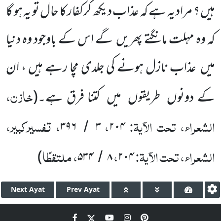
ہیں ؟ مراد یہ ہے کہ عذاب دیکھ کرکفار کا حال تو یہ ہو گا
کہ وہ مہلت مانگتے پھریں گے اس کے باوجود وہ دنیا
میں عذاب نازل ہونے کی جلدی مچا رہے ہیں ، ان
خازن،
کے دونوں طریقوں میں کتنا فرق ہے۔
(
الشعراء، تحت الآیۃ:
،
، تفسیرکبیر،
۳۹۶
۳
۲۰۴
/
الشعراء، تحت الآیۃ:
،
، ملتقطًا
)
۵۳۴
۸
۲۰۴
/
Next
Ayat
Prev
Ayat