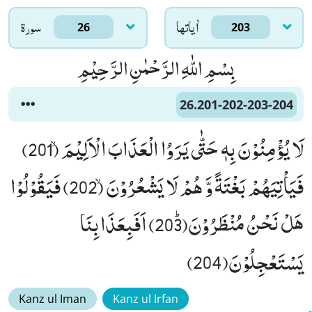
اٰياتها
سورۃ
26
203
بِسْمِ اللّٰهِ الرَّحْمٰنِ الرَّحِیْمِ
26.201-202-203-204
لَا یُؤْمِنُوْنَ بِهٖ حَتّٰى یَرَوُا الْعَذَابَ الْاَلِیْمَۙ (201)
فَیَاْتِیَهُمْ بَغْتَةً وَّ هُمْ لَا یَشْعُرُوْنَۙ (202) فَیَقُوْلُوْا
هَلْ نَحْنُ مُنْظَرُوْنَﭤ(203) اَفَبِعَذَابِنَا
یَسْتَعْجِلُوْنَ(204)
Kanz ul Iman
Kanz ul Irfan