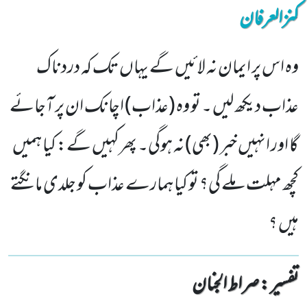
کنزالعرفان
وہ اس پر ایمان نہ لائیں گے یہاں تک کہ دردناک
عذاب دیکھ لیں ۔ تو وہ (عذاب) اچانک ان پر آجائے
گا اور انہیں خبر (بھی) نہ ہوگی۔ پھرکہیں گے: کیا ہمیں
کچھ مہلت ملے گی؟ تو کیا ہمارے عذاب کو جلدی مانگتے
ہیں ؟
تفسیر : ‎صراط الجنان