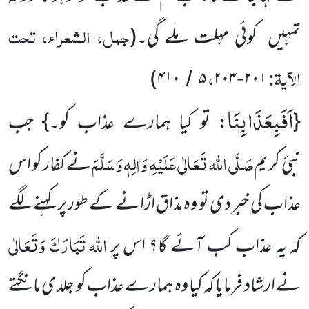
جمل، الشعراء، تحت
تمہیں کوئی مہلت ملے گی۔
(
الآیۃ:
،
۴۱۰)
۵
۲۰۳
۲۰۱
/
-
اَفَبِعَذَابِنَا
{
: تو کیا ہمارے عذاب کو۔} جب
صَلَّی اللہ تَعَالٰی عَلَیْہِ وَاٰلِہٖ وَسَلَّمَ
نبیٔ
کریم
نے کفار کو اس
عذاب کی خبر دی تو وہ مذاق اڑانے کے طور پر کہنے لگے
اللہ تَبَارَکَ وَتَعَالٰی
کہ یہ عذاب کب آئے گا؟ اس پر
نے ارشاد فرمایا کہ کیا وہ ہمارے عذاب کو جلدی مانگتے