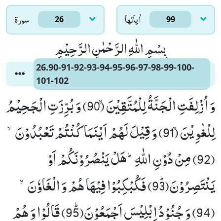
اٰياتها
سورۃ
26
99
بِسْمِ اللّٰهِ الرَّحْمٰنِ الرَّحِیْمِ
26.90-91-92-93-94-95-96-97-98-99-100-
101-102
وَ اُزْلِفَتِ الْجَنَّةُ لِلْمُتَّقِیْنَۙ (90) وَ بُرِّزَتِ الْجَحِیْمُ
لِلْغٰوِیْنَۙ (91) وَ قِیْلَ لَهُمْ اَیْنَمَا كُنْتُمْ تَعْبُدُوْنَۙ
(92) مِنْ دُوْنِ اللّٰهِؕ-هَلْ یَنْصُرُوْنَكُمْ اَوْ
یَنْتَصِرُوْنَﭤ(93) فَكُبْكِبُوْا فِیْهَا هُمْ وَ الْغَاوٗنَۙ
(94) وَ جُنُوْدُ اِبْلِیْسَ اَجْمَعُوْنَﭤ(95) قَالُوْا وَ هُمْ