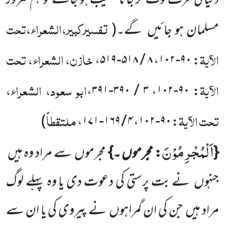
دنیا کی طرف لوٹ کر جانا نصیب ہو جائے تو ہم ضرور
تفسیرکبیر،الشعراء،تحت
مسلمان ہو جائیں
گے۔
(
الآیۃ
خازن، الشعراء، تحت
،
۸ / ۵۱۸-۵۱۹
،
۹۰-۱۰۲
:
الآیۃ
ابو سعود، الشعراء،
،
۳ / ۳۹۰-۳۹۱
،
۹۰-۱۰۲
:
تحت الآیۃ
ملتقطاً
)
،
۴ / ۱۶۹-۱۷۱
،
۹۰-۱۰۲
:
اَلْمُجْرِمُوْنَ
{
: مجرموں ۔}
مجرموں
سے مراد وہ ہیں
جنہوں
نے بت پرستی کی دعوت دی یا وہ پہلے لوگ
مراد ہیں
جن کی ان گمراہوں
نے پیروی کی یا ان سے