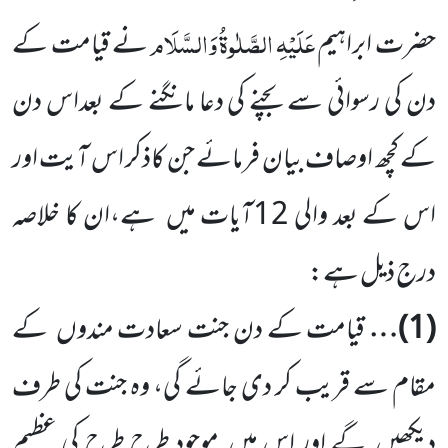
عَلَیْہِ
الصَّلٰوۃُ
وَالسَّلَام
حضرت ابراہیم
نے قیامت کے
دن کی رسوائی سے
بچنے کی دعا مانگنے کے بعداس دن
کے کچھ اوصاف بیان فرمائے جن کاذکر اس آیت اور
اس کے بعد والی
12
آیات
میں
ہے،ان کا خلاصہ
درج ذیل ہے:
(
1
)…
قیامت کے دن جنت سعادت مندوں
کے
مقام سے قریب کر دی جائے گی، وہ جنت کی طرف
دیکھیں
گے اور اس میں
موجود طرح طرح کی عظیم