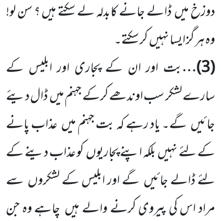
دوزخ میں
ڈالے جانے کابدلہ لے سکتے ہیں ؟ سن لو!
وہ ہر گز ایسا نہیں
کر سکتے۔
(
3
)…
بت اور ان کے پجاری اور ابلیس کے
سارے لشکر سب اوندھے کرکے جہنم میں
ڈال دیئے
جائیں
گے۔ یاد رہے کہ بت جہنم میں
عذاب پانے
کے لئے نہیں
بلکہ اپنے پجاریوں
کو عذاب دینے کے
لئے ڈالے جائیں
گے اور ابلیس کے لشکروں
سے
مراد اس کی پیروی کرنے والے ہیں
چاہے وہ جن