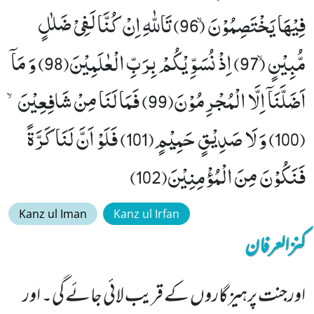
فِیْهَا یَخْتَصِمُوْنَۙ (96) تَاللّٰهِ اِنْ كُنَّا لَفِیْ ضَلٰلٍ
مُّبِیْنٍۙ (97) اِذْ نُسَوِّیْكُمْ بِرَبِّ الْعٰلَمِیْنَ(98) وَ مَاۤ
اَضَلَّنَاۤ اِلَّا الْمُجْرِمُوْنَ(99) فَمَا لَنَا مِنْ شَافِعِیْنَۙ
(100) وَ لَا صَدِیْقٍ حَمِیْمٍ(101) فَلَوْ اَنَّ لَنَا كَرَّةً
فَنَكُوْنَ مِنَ الْمُؤْمِنِیْنَ(102)
Kanz ul Iman
Kanz ul Irfan
کنزالعرفان
اورجنت پرہیزگاروں کے قریب لائی جائے گی۔ اور