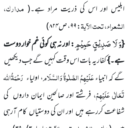
مدارک،
ابلیس اور اس کی ذریت مراد ہے۔
(
الشعراء، تحت الآیۃ
:
۹۹
، ص
۸۲۴
)
وَ لَا صَدِیْقٍ حَمِیْمٍ
{
: اور نہ ہی کوئی غم خوار دوست
ہے۔}
کفار یہ بات اس وقت کہیں
گے جب دیکھیں
عَلَیْہِمُ
الصَّلٰوۃُ وَالسَّلَام
رَحْمَۃُاللہ
گے کہ انبیاء
،
اولیاء
تَعَالٰی عَلَیْہِمْ
،
فرشتے اور صالحین ایمان داروں
کی
شفاعت کررہے ہیں
اور ان کی
دوستیاں
کام آرہی