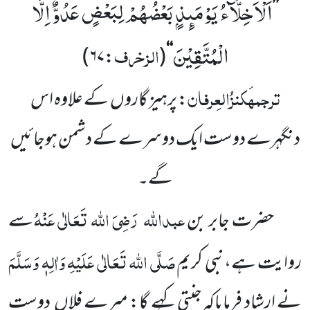
اَلْاَخِلَّآءُ یَوْمَىٕذٍۭ بَعْضُهُمْ لِبَعْضٍ عَدُوٌّ اِلَّا
’’
الْمُتَّقِیْنَ
الزخرف
)
۶۷
:
(
‘‘
ترجمہ
کنزُالعِرفان
: پرہیز گاروں
کے علاوہ اس
دن
گہرے دوست ایک دوسرے کے دشمن ہوجائیں
گے۔
عبداللہ
رَضِیَ اللہ تَعَالٰی عَنْہُ
حضرت جابر بن
سے
صَلَّی اللہ تَعَالٰی عَلَیْہِ وَاٰلِہٖ وَسَلَّمَ
روایت ہے،نبی کریم
نے ارشاد
فرمایاکہ جنتی کہے گا: میرے فلاں
دوست