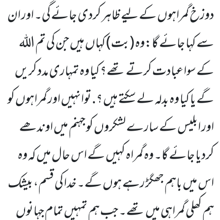
دوزخ گمراہوں کے لیے ظاہر کردی جائے گی۔ اور ان
سے کہا جائے گا:وہ (بت) کہاں ہیں جن کی تم اللہ
کے سواعبادت کرتے تھے؟ کیا وہ تمہاری مدد کریں
گے یا کیا وہ بدلہ لے سکتے ہیں ؟. توانہیں اور گمراہوں کو
اور ابلیس کے سارے لشکروں کو جہنم میں اوندھے
کردیا جائے گا۔ وہ گمراہ کہیں گے اس حال میں کہ وہ
اس میں باہم جھگڑ رہے ہوں گے۔ خدا کی قسم، بیشک
ہم کھلی گمراہی میں تھے۔ جب ہم تمہیں تمام جہانوں