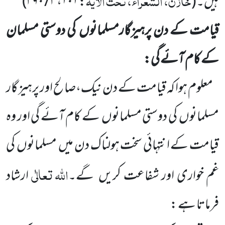
خازن، الشعراء، تحت الآیۃ
ہیں۔
(
:
۱۰۱
،
۳ / ۳۹۰
)
قیامت کے دن پرہیزگارمسلمانوں
کی دوستی مسلمان
کے کام آئے گی:
معلوم ہوا کہ قیامت کے دن نیک،صالح اور پرہیز گار
مسلمانوں
کی دوستی مسلمانوں
کے کام آئے گی اور وہ
قیامت کے انتہائی سخت ہولناک دن میں
مسلمانوں
کی
اللہ
تعالٰی
غم خواری اور شفاعت کریں
گے۔
ارشاد
فرماتا ہے :