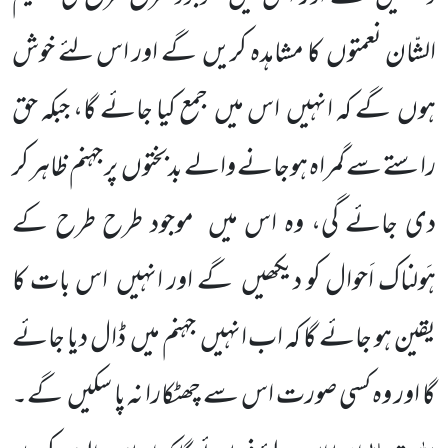
الشّان نعمتوں
کا مشاہدہ کریں
گے اور اس لئے خوش
ہوں
گے کہ انہیں
اس میں
جمع کیا جائے گا، جبکہ حق
راستے سے گمراہ ہوجانے والے بدبختوں
پر جہنم ظاہر کر
دی جائے گی، وہ اس میں
موجود طرح طرح کے
ہَولناک اَحوال کو دیکھیں
گے اور انہیں
اس بات کا
یقین ہو جائے گا کہ اب انہیں
جہنم میں
ڈال دیا جائے
گا اور وہ
کسی صورت اس سے چھٹکارا نہ پا سکیں
گے۔