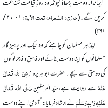
’’ایماندار دوست بڑھاؤ کیونکہ وہ روزِ قیامت شفاعت
خازن، الشعراء، تحت الآیۃ
کریں
گے۔
(
:
۱۰۱
،
۳ /
)
۳۹۱
لہٰذا ہر مسلمان کو چاہئے کہ وہ نیک اور پرہیز گار
مسلمانوں
کو اپنا دوست بنائے اور فاسق و فاجر لوگوں
رَضِیَ اللہ تَعَالٰی
کی دوستی سے بچے۔ حضرت ابو ہریرہ
عَنْہُ
صَلَّی اللہ تَعَالٰی
سے روایت ہے،سیّد المرسَلین
عَلَیْہِ وَاٰلِہٖ وَسَلَّمَ
نے ارشاد فرمایا: ’’آدمی اپنے دوست