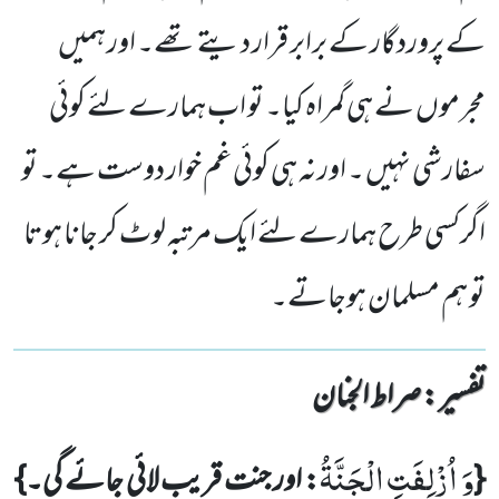
کے پروردگار کے برابر قرار دیتے تھے۔ اور ہمیں
مجرموں نے ہی گمراہ کیا۔ تو اب ہمارے لئے کوئی
سفارشی نہیں ۔ اور نہ ہی کوئی غم خوار دوست ہے۔ تو
اگرکسی طرح ہمارے لئے ایک مرتبہ لوٹ کر جانا ہوتا
تو ہم مسلمان ہوجاتے۔
تفسیر : ‎صراط الجنان
وَ اُزْلِفَتِ الْجَنَّةُ
{
: اور جنت قریب لائی جائے گی۔}