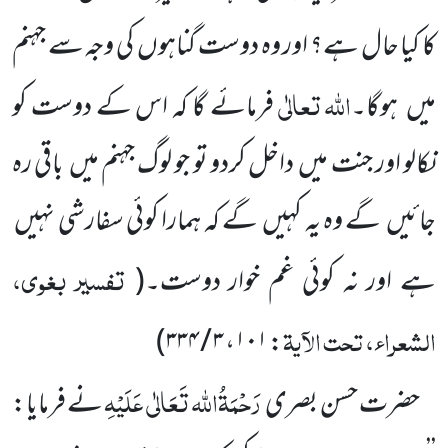
کا کیا حال ہے؟ اور وہ دوست گناہوں
کی وجہ سے جہنم
اللہ
تعالٰی
میں
ہوگا۔
فرمائے
گا کہ اس کے دوست کو
نکالو اور جنت میں
داخل کردو تو جو لوگ جہنم میں
باقی رہ
جائیں
گے وہ یہ کہیں
گے کہ ہمارا کوئی سفارشی
نہیں
تفسیر بغوی،
ہے اور نہ کوئی غم خوار دوست۔
(
الشعراء، تحت الآیۃ
)
۳ / ۳۳۴
،
۱۰۱
:
رَحْمَۃُاللہ تَعَالٰی عَلَیْہِ
حضرت حسن بصری
نے فرمایا: