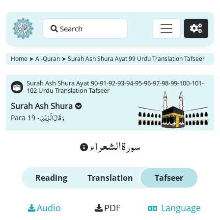
Search
Go
Home
➤
Al-Quran
➤
Surah Ash Shura Ayat 99 Urdu Translation Tafseer
Surah Ash Shura Ayat 90-91-92-93-94-95-96-97-98-99-100-101-
102 Urdu Translation Tafseer
Surah Ash Shura
وَ قَالَ الَّذِیْنَ
Para 19 -
سورة الشعراء
Reading
Translation
Tafseer
Audio
PDF
Language