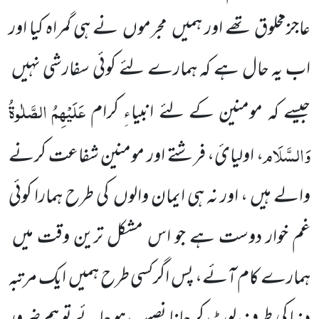
عاجزمخلوق تھے اور ہمیں
مجرموں
نے ہی گمراہ کیا اور
اب یہ حال ہے کہ ہمارے لئے کوئی سفارشی نہیں
عَلَیْہِمُ
الصَّلٰوۃُ
جیسے کہ مومنین کے لئے انبیاءِ کرام
وَالسَّلَام
، اولیائ، فرشتے اور مومنین شفاعت کرنے
والے ہیں ، اور نہ ہی ایمان والوں
کی طرح ہمارا کوئی
غم خوار دوست ہے جو اس مشکل ترین وقت میں
ہمارے کام آئے، پس اگرکسی طرح ہمیں
ایک مرتبہ