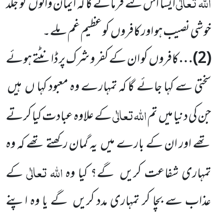
اللہ
تعالٰی
ایسا
اس لئے فرمائے گا کہ ایمان والوں
کو جلد
خوشی نصیب ہو اور کافروں
کوعظیم غم ملے۔
(
2
)…
کافروں
کو ان کے کفر و شرک پر ڈانٹتے ہوئے
سختی سے کہا جائے گا کہ تمہارے وہ معبود کہا ں
ہیں
اللہ
تعالٰی
جن کی دنیا میں
تم
کے علاوہ عبادت کیا کرتے
تھے
اور ان کے بارے میں
یہ گمان رکھتے تھے کہ وہ
اللہ
تعالٰی
تمہاری شفاعت کریں
گے؟ کیا وہ
کے
عذاب سے بچا کر تمہاری مدد کریں
گے یا وہ اپنے