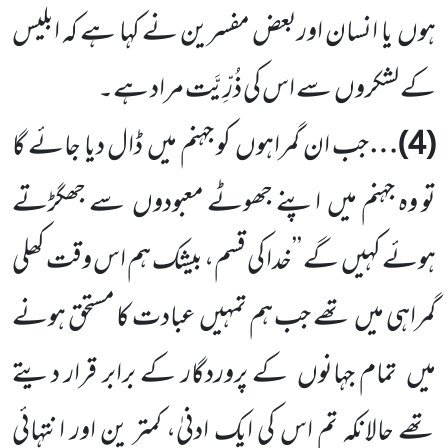
ہوں
یا انسان اوربعض مفسرین نے کہا ہے کہ ابلیس
کے لشکروں
سے اس کی ذُرِّیَّت مراد ہے۔
(
4
)…
جب ان گمراہوں
کو جہنم میں
ڈال دیا جائے گا
تو وہ جہنم میں
اپنے جھوٹے معبودوں
سے جھگڑتے
ہوئے کہیں
گے ’’خدا کی قسم، بیشک ہم اس وقت کھلی
گمراہی میں
تھے جب ہم تمہیں
عبادت کا مستحق ہونے
میں
تمام جہانوں
کے پروردگار
کے برابر قرار دیتے
تھے حالانکہ تم اس کی ایک ادنیٰ، کمتر ین اور انتہائی