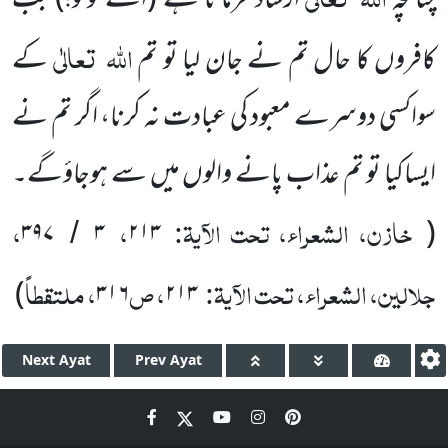
چنانچہ
ارشاد فرماتا ہے
(اے لوگو!)
جب
اللہ
تعالٰی
کافروں کا حال تم نے جان لیا تو تم
کے
سواکسی دوسرے معبود کی عبادت نہ کرنا، اگر تم نے
ایساکیا تو تم عذاب پانے والوں میں سے ہوجاؤگے۔
خازن، الشعراء، تحت الآیۃ:
،
،
۳۹۷
۳
۲۱۳
(
/
جلالین، الشعراء، تحت الآیۃ:
، ص
، ملتقطاً
)
۳۱۶
۲۱۳
Next
Ayat
Prev
Ayat