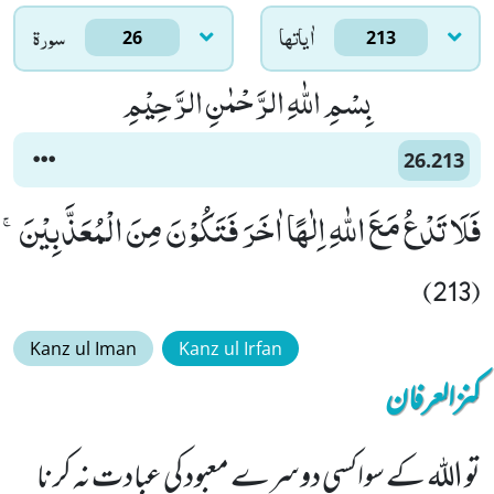
اٰياتها
سورۃ
26
213
بِسْمِ اللّٰهِ الرَّحْمٰنِ الرَّحِیْمِ
26.213
فَلَا تَدْعُ مَعَ اللّٰهِ اِلٰهًا اٰخَرَ فَتَكُوْنَ مِنَ الْمُعَذَّبِیْنَۚ
(213)
Kanz ul Iman
Kanz ul Irfan
کنزالعرفان
تو اللہ کے سواکسی دوسرے معبود کی عبادت نہ کر نا