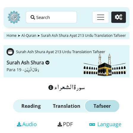
Search
Go
Home
➤
Al-Quran
➤
Surah Ash Shura Ayat 213 Urdu Translation Tafseer
Surah Ash Shura Ayat 213 Urdu Translation Tafseer
Surah Ash Shura
وَ قَالَ الَّذِیْنَ
Para 19 -
سورة الشعراء
Reading
Translation
Tafseer
Audio
PDF
Language