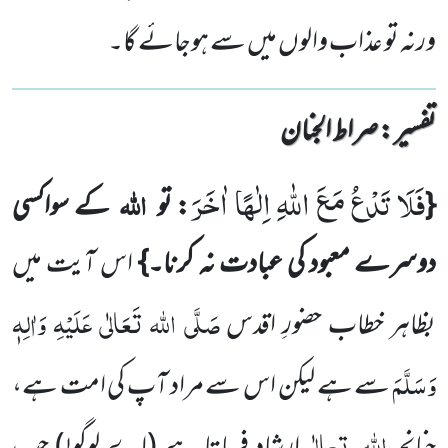
ورنہ تو عذاب والوں میں سے ہوجائے گا۔
تفسیر : ‎صراط الجنان
فَلَا تَدْعُ مَعَ اللّٰهِ اِلٰهًا اٰخَرَ
اللہ
{
: تو
کے سواکسی
دوسرے معبود کی عبادت نہ کرنا۔}
اس آیت میں
صَلَّی اللہ تَعَالٰی عَلَیْہِ وَاٰلِہٖ
بظاہر خطاب حضورِ اقدس
وَسَلَّمَ
سے ہے لیکن اس سے مراد آپ کی امت ہے،
اللہ
تعالٰی