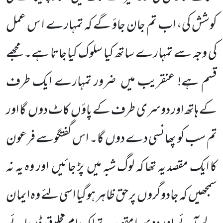
کوشش کی، اب تم جان جاؤ گے کہ تمہارے ا س عمل
کی وجہ سے تمہارے ساتھ کیا سلوک کیاجاتا ہے۔ مجھے
قسم ہے! عنقریب میں ضرور تمہارے ایک طرف
کے ہاتھ اور دوسری طرف کے پاؤں کاٹ دوں گا اور
تم سب کو پھانسی دے دوں گا۔ اس گفتگوسے فرعون
کا ایک مقصد یہ تھا کہ لوگ شبہ میں پڑ جائیں اور وہ یہ نہ
سمجھیں کہ جادوگروں پر حق ظاہر ہو گیا اسی لئے وہ ایمان