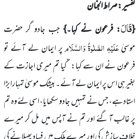
تفسیر : ‎صراط الجنان
قَالَ
{
: فرعون نے کہا۔}
جب جادو گر حضرت
عَلَیْہِ
الصَّلٰوۃُ
وَالسَّلَام
موسیٰ
پر ایمان لے آئے تو
فرعون نے ان سے کہا: ’’کیا تم میری اجازت کے
بغیر ہی اس پر ایمان لے آئے۔ بیشک موسیٰ تمہارا بڑا
استادہے، جس نے تمہیں جادو سکھایا، اسی لئے وہ تم
پر غالب آ گئے اور تم نے آپس میں مل کر میرے
خلاف سازش کی اور میرے ملک میں فساد پھیلانے کی