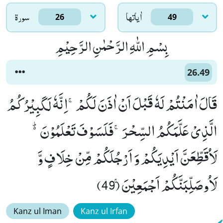
اٰياتها
سورۃ
26
49
بِسْمِ اللّٰهِ الرَّحْمٰنِ الرَّحِیْمِ
26.49
قَالَ اٰمَنْتُمْ لَهٗ قَبْلَ اَنْ اٰذَنَ لَكُمْۚ-اِنَّهٗ لَكَبِیْرُكُمُ
الَّذِیْ عَلَّمَكُمُ السِّحْرَۚ-فَلَسَوْفَ تَعْلَمُوْنَ۬ؕ-
لَاُقَطِّعَنَّ اَیْدِیَكُمْ وَ اَرْجُلَكُمْ مِّنْ خِلَافٍ وَّ
لَاُوصَلِّبَنَّكُمْ اَجْمَعِیْنَۚ (49)
Kanz ul Iman
Kanz ul Irfan