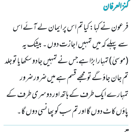
کنزالعرفان
فرعون نے کہا: کیا تم اس پر ایمان لے آئے اس
سے پہلے کہ میں تمہیں اجازت دوں ۔ بیشک یہ
(موسیٰ) تمہارا بڑا ہے جس نے تمہیں جادو سکھایا توجلد
تم جان جاؤ گے تو مجھے قسم ہے میں ضرور ضرور
تمہارے ایک طرف کے ہاتھ اور دوسری طرف کے
پاؤں کاٹ دوں گا اور تم سب کو پھانسی دوں گا۔