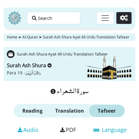
Search
Go
Home
➤
Al-Quran
➤
Surah Ash Shura Ayat 49 Urdu Translation Tafseer
Surah Ash Shura Ayat 49 Urdu Translation Tafseer
Surah Ash Shura
وَ قَالَ الَّذِیْنَ
Para 19 -
سورة الشعراء
Reading
Translation
Tafseer
Audio
PDF
Language