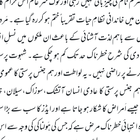
 شرم نام کی چیز باقی نہیں رہی اور لوگ سرِ عام ا س حرا
میں خاندانی نظامِ حیات تقریبا ً ختم ہو کر رہ گیا ہے۔ مَ
 سے باہم لذت آشنائی کے باعث ان ملکوں میں نسلِ ان
بادی کی شرح خطرناک حد تک کم ہو چکی ہے۔ شہوت پرس
رنے پر راضی نہیں ۔یہ لواطت اور ہم جنس پرستی کا عموم
م جنس پرستی کا عادی انسان آتشک،سوزاک،سیلان، خ
ے اَمراض کا شکار ہو جاتا ہے اور ایڈز کا سب سے بڑا 
نتہائی خطرناک مرض ہے کہ جس کی ہَولناکی کی وجہ سے 