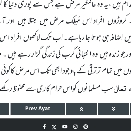
ام ہیں ،یہ وہ عالمگیر مرض ہے جس سے پوری دنیا کا کو
کروڑوں افراد اس مُہلِک مرض میں مبتلا ہیں اور
میں اضافہ ہی ہوتا جا رہا ہے۔ اب تک لاکھوں افراد ا 
ر جو زندہ ہیں وہ انتہائی کَرب کی زندگی گزار رہے ہیں ۔
 میں تمام ترترقی کے باوجود ابھی تک اس مرض کاکوئی م
ہ
تعالٰی
سب مسلمانوں کو اس حرام کاری سے محفوظ رکھے،
Prev
Ayat