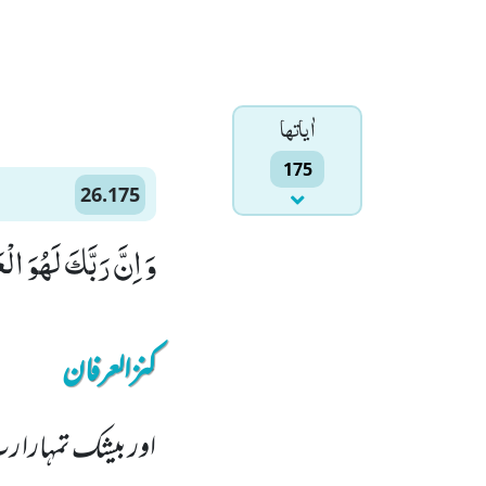
اٰياتها
175
26.175
وَ اِنَّ رَبَّكَ لَهُوَ الْع
کنزالعرفان
اور بیشک تمہارا ر