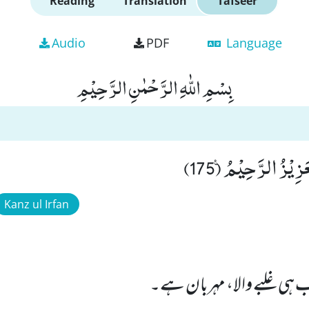
Reading
Translation
Tafseer
Audio
PDF
Language
بِسْمِ اللّٰهِ الرَّحْمٰنِ الرَّحِیْمِ
َزِیْزُ الرَّحِیْمُ۠ (175)
Kanz ul Irfan
ب ہی غلبے والا، مہربان ہے۔