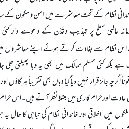
اندانی نظام کے تحت معاشرے میں امن وسکون کے ساتھ 
انہ عالمی سطح پر تہذیب وتَمَدُّن کے دعوے دار کئی
س نظام سے بغاوت کرتے ہوئے اپنے معاشروں میں لو
 ہے بلکہ کئی مسلم ممالک میں بھی یہ وبا پھیلتی چلی 
اً اگرچہ جائز قرار نہیں دیا گیا وہاں بھی تقریباً ہر گاؤں
دت اور حرام کاری میں مبتلا نظر آتے ہیں ۔اس حرام کار
کوں میں اخلاقی اور خاندانی نظام کی تباہی کا حال یہ ہو