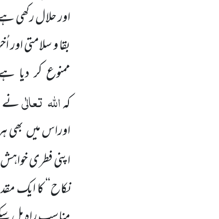
اور حلال رکھی ہے
بقا و سلامتی اور
ممنوع کر دیا ہ
اللہ
تعالٰی
کہ
نے ان
اوراس میں بھی ہر
اپنی فطری خواہش پ
نکاح‘‘ کا ایک مقد
مناسب راہ مل سکے، 