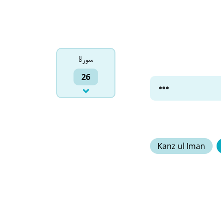
سورۃ
26
Kanz ul Iman