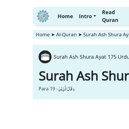
Read
Home
Intro
Quran
Home
➤
Al-Quran
➤
Surah Ash Shura Aya
Surah Ash Shura Ayat 175 Urdu
Surah Ash Shu
وَ قَالَ الَّذِیْنَ
Para 19 -