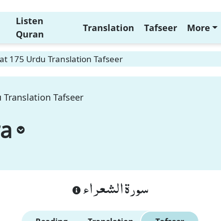
Listen
Translation
Tafseer
More
Quran
t 175 Urdu Translation Tafseer
 Translation Tafseer
ra
سورة الشعراء