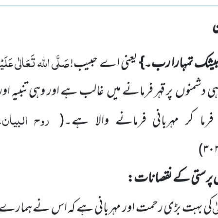
صَلَّی اللہ تَعَالٰی عَلَیْہِ
 بیشک تمہارا رب۔}
یعنی اے حبیب!
شمنوں پر قہر فرمانے میں غالب ہے اور وہی تنبیہ او
روح البیان،
رما کر مہربانی فرمانے والا ہے۔
(
)
۳۰
س پرستی کے نقصانات:
ی
کی بہت بڑی رحمت اور مہربانی ہے کہ اس نے ہمارے لئے