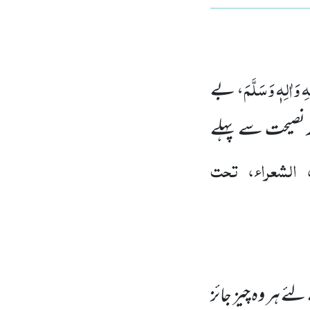
 وَاٰلِہٖ وَسَلَّمَ
، بے
ر نصیحت سے پہلے
 الشعراء، تحت
 ہر وہ چیز جائز