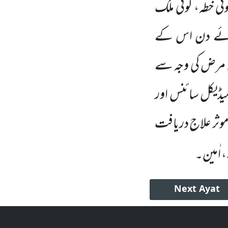
ئی خطہ، کوئی ملک
 آئے دن اس کے
س مرض کی وجہ سے
 میڈیکل سائنس اور
وثر علاج دریافت
 اٰمین۔
Next
Ayat