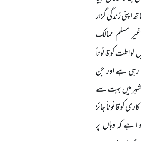
اپنی زندگی گزار
 غیر مسلم ممالک
اطت کو قانوناً
جا رہی ہے اور جن
 اورشہر میں بہت سے
ی کو قانوناً جائز
 ا ہے کہ وہاں پر