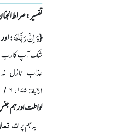
تفسیر : ‎صراط الجنان
وَ اِنَّ رَبَّكَ
{
: اور
شک آپ کارب ہی د
عذاب نازل نہ ف
الآیۃ:
،
۲
۶
۱۷۵
/
لواطت اور ہم جن
اللہ
تعالٰ
یہ ہم پر