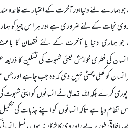
جو ہمارے لئے دنیااور آخرت کے اعتبار سے فائدہ مند
 اُخروی نجات کے لئے ضروری ہے اور ہر ا س چیز کو ہما
ے جو ہماری دنیا یا آخرت کے لئے نقصان کا با
سان کی فطری خواہش یعنی شہوت کی تسکین کا ذریعہ ع
 انسان کو کھلی چھٹی نہیں دی کہ وہ جب چاہے اور 
اللہ
تعالٰی
وری کر لے بلکہ
نے انسانوں کو اپنی شہوت کی
س نظام دیا ہے تاکہ انسانوں کو اپنے جذبات کی تکمیل
اخلاقی طور پر بے راہ روی کا شکار نہ ہوں ،نسلِ انسانی کی