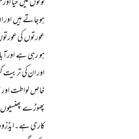
لوگوں میں حیا اور
ہوجاتے ہیں اور ان 
عورتوں کی عورتوں
ہو رہی ہے اورآ
اور ان کی تربیت ک
خاص لواطت اور ہ
پھوڑے پھنسیوں جیس
کاری ہے۔ایڈز وہ ا