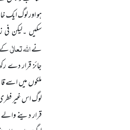
ہو اور لوگ ایک خ
سکیں ۔لیکن فی زم
اللہ
تعالٰی
نے
کے ا
جائز قرار دے رکھا
ملکوں میں اسے قانون
لوگ اس غیر فطری عا
قرار دینے والے مل