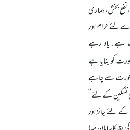
،نفع بخش، ہماری
رے لئے حرام اور
عث ہے۔یاد رہے
ورت کو بنایا ہے
جس عورت سے چاہے
 تسکین کے لئے’’
 کے لئے جائز اور
 بقا کاسامان مہیا