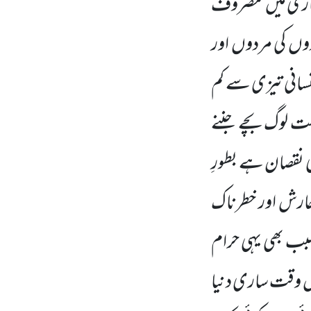
م کاری میں مصروف
ردوں کی مردوں اور
سانی تیزی سے کم
ت لوگ بچے جننے
ی نقصان ہے بطورِ
ارش اور خطرناک
سبب بھی یہی حرام
اس وقت ساری دنیا