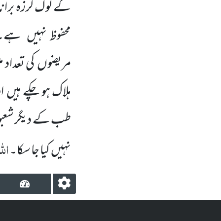
کے لوگ لرزہ براند
محفوظ نہیں ہے۔ 
مریضوں کی تعداد 
ہلاک ہو چکے ہیں او
طب کے دیگر شعبوں
الل
نہیں کیا جا سکا۔