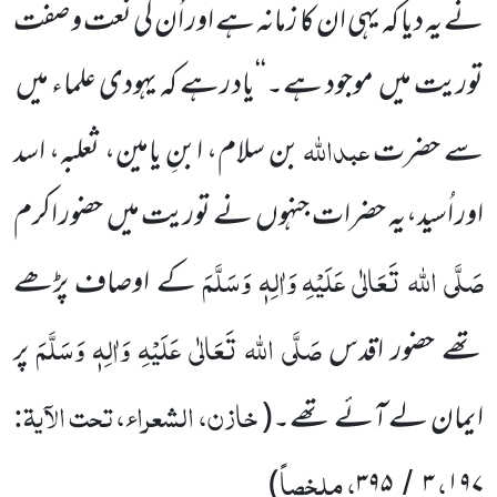
نے یہ دیا کہ یہی ان کا زمانہ ہے اور اُن کی نعت و صفت
توریت میں موجود ہے۔‘‘یاد رہے کہ یہودی علماء میں
عبداللہ
سے حضرت
بن سلام، ابنِ یامین، ثعلبہ، اسد
اور اُسید،یہ حضرات جنہوں نے توریت میں حضور اکرم
صَلَّی اللہ تَعَالٰی عَلَیْہِ
وَاٰلِہٖ وَسَلَّمَ
کے اوصاف پڑھے
صَلَّی اللہ تَعَالٰی عَلَیْہِ وَاٰلِہٖ وَسَلَّمَ
تھے حضور اقدس
پر
خازن، الشعراء، تحت الآیۃ:
ایمان لے آئے تھے۔
(
،
، ملخصاً
)
۳۹۵
۳
۱۹۷
/