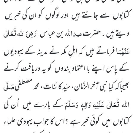
کتابوں سے جانتے ہیں اور لوگوں کو ان کی خبریں
عبداللہ
رَضِیَ اللہ تَعَالٰی
دیتے ہیں ۔ حضرت
بن عباس
عَنْہُمَا
فرماتے ہیں کہ اہلِ مکہ نے مدینہ کے یہودیوں
کے پاس اپنے با اعتماد بندوں کو یہ دریافت کرنے
صَلَّی
بھیجا کہ کیا نبی آخر الزَّمان، سیّد ِکائنات، محمد مصطفٰی
اللہ تَعَالٰی عَلَیْہِ وَاٰلِہٖ وَسَلَّمَ
کے بارے میں اُن کی
کتابوں میں کوئی خبر ہے ؟اس کا جواب یہودی علماء