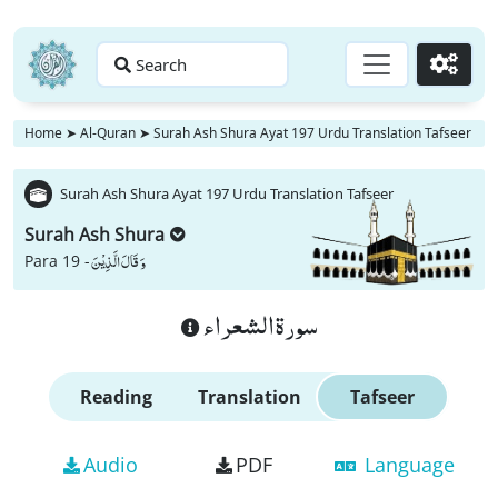
Search
Go
Home
➤
Al-Quran
➤
Surah Ash Shura Ayat 197 Urdu Translation Tafseer
Surah Ash Shura Ayat 197 Urdu Translation Tafseer
Surah Ash Shura
وَ قَالَ الَّذِیْنَ
Para 19 -
سورة الشعراء
Reading
Translation
Tafseer
Audio
PDF
Language