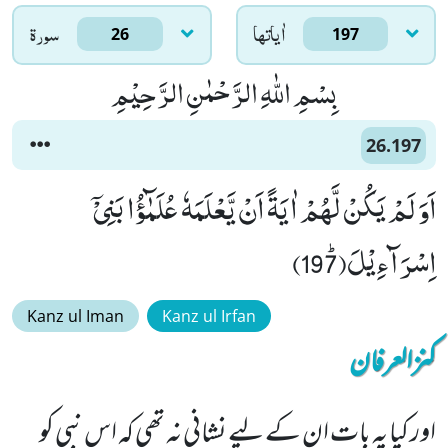
اٰياتها
سورۃ
26
197
بِسْمِ اللّٰهِ الرَّحْمٰنِ الرَّحِیْمِ
26.197
اَوَ لَمْ یَكُنْ لَّهُمْ اٰیَةً اَنْ یَّعْلَمَهٗ عُلَمٰٓؤُا بَنِیْۤ
اِسْرَآءِیْلَﭤ(197)
Kanz ul Iman
Kanz ul Irfan
کنزالعرفان
اور کیا یہ بات ان کے لیے نشانی نہ تھی کہ اس نبی کو