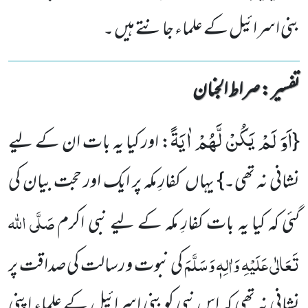
بنی اسرائیل کے علماء جانتے ہیں ۔
تفسیر : ‎صراط الجنان
اَوَ لَمْ یَكُنْ لَّهُمْ اٰیَةً
{
: اور کیا یہ بات ان کے لیے
نشانی نہ تھی۔} یہاں کفارِ مکہ پر ایک اور حجت بیان کی
صَلَّی اللہ
گئی کہ کیا یہ بات کفارِ مکہ کے لیے نبی اکرم
تَعَالٰی عَلَیْہِ وَاٰلِہٖ وَسَلَّمَ
کی نبوت و رسالت کی صداقت پر
نشانی نہ تھی کہ اس نبی کو بنی اسرائیل کے علماء اپنی