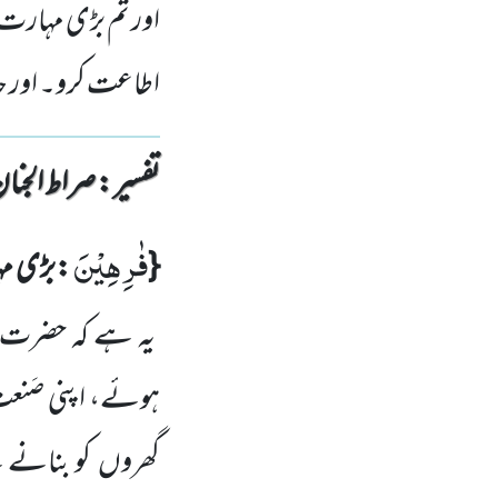
اور تم بڑی مہارت 
اطاعت کرو۔ اور حد
تفسیر : ‎صراط الجنان
فٰرِهِیْنَ
}
:
بڑی م
یہ ہے کہ حضرت 
ہوئے، اپنی صَنعت
گھروں کو بنانے سے