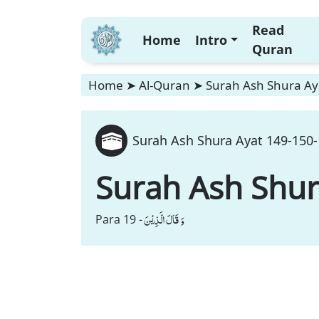
Read
Home
Intro
Quran
Home
➤
Al-Quran
➤
Surah Ash Shura Aya
Surah Ash Shura Ayat 149-150-
Surah Ash Shu
وَ قَالَ الَّذِیْنَ
Para 19 -