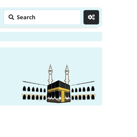
Search
Go