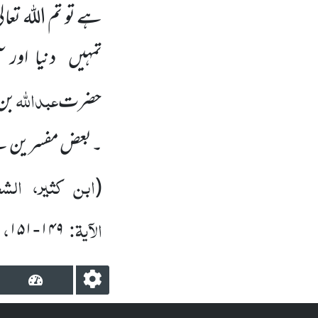
ہے تو تم
اللہ
تعالی
تمہیں دنیا اور 
عبداللہ
حضرت
بن
۔بعض مفسرین نے 
ابن کثیر، الشع
(
الآیۃ
:
،
۱۵۱
۱۴۹
-