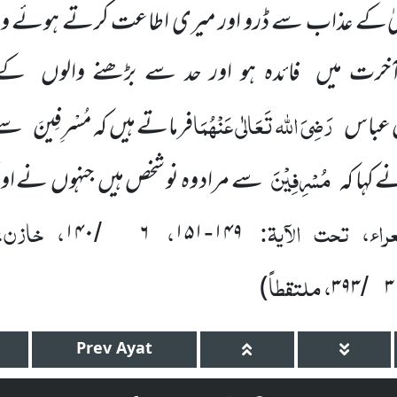
ٰ
کے عذاب سے ڈرو اور میری اطاعت کرتے ہوئے وہ ا
آخرت میں فائدہ ہو اور حد سے بڑھنے والوں کے ک
رَضِیَ اللہ تَعَالٰی عَنْہُمَا
 عباس
فرماتے ہیں کہ
مُسْرِفِینَ
سے 
مُسْرِفِیۡنَ
کہا کہ
سے مراد وہ نو شخص ہیں جنہوں نے اونٹن
راء، تحت الآیۃ
:
،
، خازن،
۱۴۰
۶
۱۵۱
۱۴۹
/
-
، ملتقطاً
)
۳۹۳
۳
/
Prev
Ayat