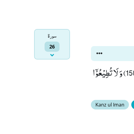
سورۃ
26
وَ تَنْحِتُوْنَ مِنَ الْجِبَالِ بُیُوْتًا فٰرِهِیْنَۚ (149) فَاتَّقُوا اللّٰهَ وَ اَطِیْعُوْنِۚ (150) وَ لَا تُطِیْعُوْۤا
Kanz ul Iman