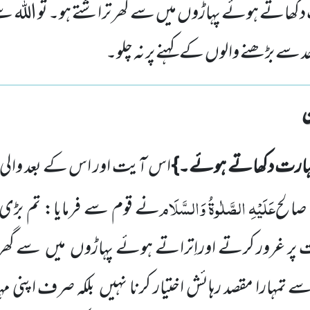
دکھاتے ہوئے پہاڑوں میں سے گھر تراشتے ہو۔ تو اللہ س
 سے بڑھنے والوں کے کہنے پر نہ چلو۔
ہارت دکھاتے ہوئے۔
{
اس آیت اور اس کے بعد والی د
عَلَیْہِ
الصَّلٰوۃُ
وَالسَّلَام
صالح
نے قوم سے فرمایا: تم بڑی
 پر غرور کرتے اوراِتراتے ہوئے پہاڑوں
میں سے گھر 
 تمہارا مقصد رہائش اختیار کرنا نہیں بلکہ صرف اپنی مہ