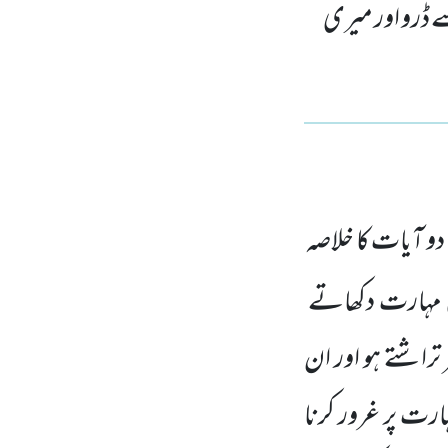
ے ڈرو اور میری
و آیات کا خلاصہ
 مہارت دکھاتے
تراشتے ہو اور ان
ارت پر غرور کرنا