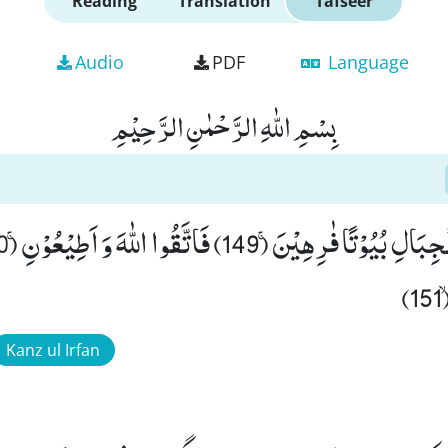
Reading
Translation
Tafseer
Audio
PDF
Language
بِسْمِ اللّٰهِ الرَّحْمٰنِ الرَّحِیْمِ
)
Kanz ul Irfan