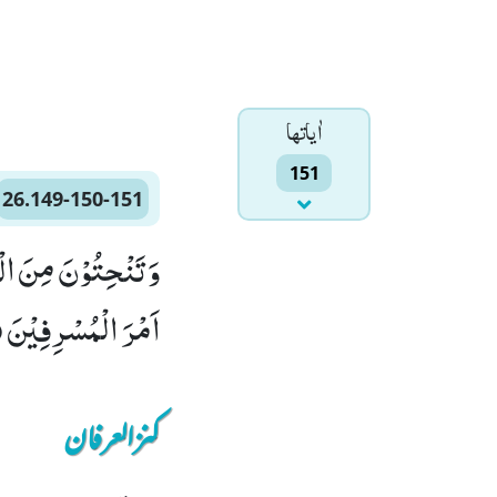
اٰياتها
151
26.149-150-151
اَمْرَ الْمُسْرِفِیْنَۙ (151
کنزالعرفان