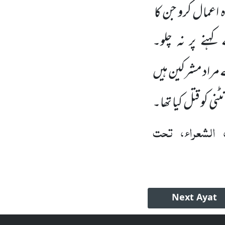
عمال کرو جن کا
ہنے پر نہ چلو۔
مراد مشرکین ہیں
ی کو قتل کیا تھا۔
 الشعراء، تحت
Next
Ayat