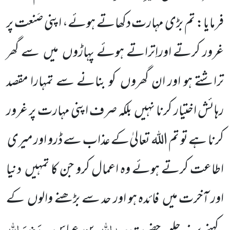
فرمایا: تم بڑی مہارت دکھاتے ہوئے، اپنی صَنعت پر
غرور کرتے اوراِتراتے ہوئے پہاڑوں
میں سے گھر
تراشتے ہو اور ان گھروں کو بنانے سے تمہارا مقصد
رہائش اختیار کرنا نہیں بلکہ صرف اپنی مہارت پر غرور
کرنا ہے تو تم
اللہ
تعالیٰ
کے عذاب سے ڈرو اور میری
اطاعت کرتے ہوئے وہ اعمال کرو جن کا تمہیں دنیا
اور آخرت میں فائدہ ہو اور حد سے بڑھنے والوں کے
عبداللہ
رَضِیَ اللہ