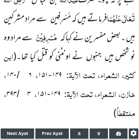
کہنے پر نہ چلو۔حضرت
بن عباس
تَعَالٰی عَنْہُمَا
فرماتے ہیں کہ
مُسْرِفِینَ
سے مراد مشرکین
مُسْرِفِیۡنَ
ہیں ۔بعض مفسرین نے کہا کہ
سے مراد وہ
ابن
نو شخص ہیں جنہوں نے اونٹنی کو قتل کیا تھا۔
(
کثیر، الشعراء، تحت الآیۃ
:
،
،
۱۴۰
۶
۱۵۱
۱۴۹
/
-
خازن، الشعراء، تحت الآیۃ
:
،
،
۳۹۳
۳
۱۵۱
۱۴۹
/
-
ملتقطاً
)
Next
Ayat
Prev
Ayat