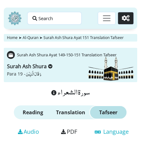
Search
Go
Home
➤
Al-Quran
➤
Surah Ash Shura Ayat 151 Translation Tafseer
Surah Ash Shura Ayat 149-150-151 Translation Tafseer
Surah Ash Shura
وَ قَالَ الَّذِیْنَ
Para 19 -
سورة الشعراء
Reading
Translation
Tafseer
Audio
PDF
Language