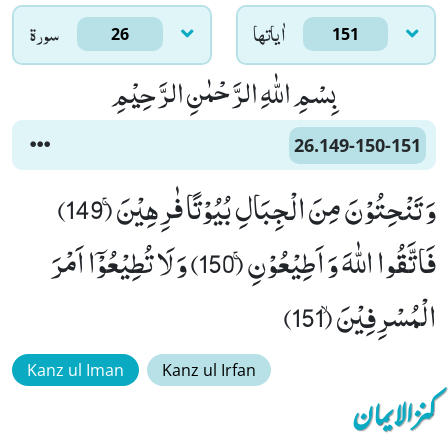
اٰياتها
سورۃ
26
151
بِسْمِ اللّٰهِ الرَّحْمٰنِ الرَّحِیْمِ
26.149-150-151
وَ تَنْحِتُوْنَ مِنَ الْجِبَالِ بُیُوْتًا فٰرِهِیْنَۚ (149)
فَاتَّقُوا اللّٰهَ وَ اَطِیْعُوْنِۚ (150) وَ لَا تُطِیْعُوْۤا اَمْرَ
الْمُسْرِفِیْنَۙ (151)
Kanz ul Iman
Kanz ul Irfan
کنزالایمان