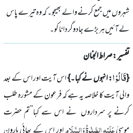
شہروں میں جمع کرنے والے بھیجو۔ کہ وہ تیرے پاس
لے آئیں ہر بڑے جادوگر دانا کو۔
تفسیر : ‎صراط الجنان
قَالُوْا
{
: انہوں نے کہا۔}
اس آیت اور اس کے بعد
والی آیت کا خلاصہ یہ ہے کہ فرعون کے مشورہ طلب
کرنے پر سرداروں نے اس سے کہا’’تم حضرت
عَلَیْہِ
الصَّلٰوۃُ
وَالسَّلَام
موسیٰ
اور اس کے بھائی ہارون