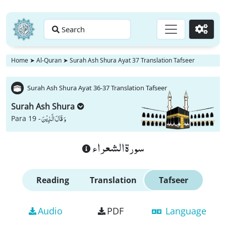
Search
Go
Home
➤
Al-Quran
➤
Surah Ash Shura Ayat 37 Translation Tafseer
Surah Ash Shura Ayat 36-37 Translation Tafseer
Surah Ash Shura
وَ قَالَ الَّذِیْنَ
Para 19 -
سورة الشعراء
Reading
Translation
Tafseer
Audio
PDF
Language