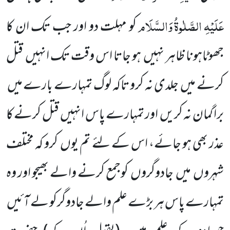
عَلَیْہِ
الصَّلٰوۃُ
وَالسَّلَام
کو مہلت دو اور جب تک ان کا
جھوٹاہونا ظاہر نہیں ہو جاتا اس وقت تک انہیں قتل
کرنے میں جلدی نہ کرو تاکہ لوگ تمہارے بارے میں
برا گمان نہ کریں اور تمہارے پاس انہیں قتل کرنے کا
عذر بھی ہو جائے، اس کے لئے تم یوں کرو کہ مختلف
شہروں میں جادوگروں کوجمع کرنے والے بھیجو اور وہ
تمہارے پاس ہر بڑے علم والے جادوگرکو لے آئیں