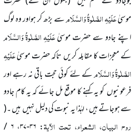
جوجادو کے علم میں (بقول اُن کے) حضرت
عَلَیْہِ
الصَّلٰوۃُ
وَالسَّلَام
موسیٰ
سے بڑھ کر ہواور وہ لوگ
عَلَیْہِ
الصَّلٰوۃُ
وَالسَّلَام
اپنے جادو سے حضرت موسیٰ
عَلَیْہِ
کے معجزات کا مقابلہ کریں تاکہ حضرت موسیٰ
الصَّلٰوۃُ
وَالسَّلَام
کے لئے کوئی حجت باقی نہ رہے اور
فرعونیوں کو یہ کہنے کا موقع مل جائے کہ یہ کام جادو
سے ہوجاتے ہیں ، لہٰذا یہ نبوت کی دلیل نہیں ہیں ۔(
روح البیان، الشعراء، تحت الآیۃ
۶ /
،
۳۶-۳۷
: