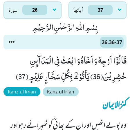
اٰياتها
سورۃ
26
37
بِسْمِ اللّٰهِ الرَّحْمٰنِ الرَّحِیْمِ
26.36-37
قَالُوْۤا اَرْجِهْ وَ اَخَاهُ وَ ابْعَثْ فِی الْمَدَآىٕنِ
حٰشِرِیْنَ(36) یَاْتُوْكَ بِكُلِّ سَحَّارٍ عَلِیْمٍ(37)
Kanz ul Iman
Kanz ul Irfan
کنزالایمان
وہ بولے انھیں اوران کے بھائی کو ٹھہرائے رہو اور