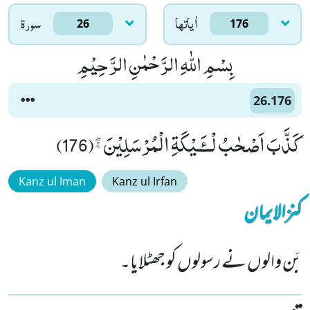
اٰياتها
سورۃ
26
176
بِسْمِ اللّٰهِ الرَّحْمٰنِ الرَّحِیْمِ
26.176
كَذَّبَ اَصْحٰبُ لْــٴَـیْكَةِ الْمُرْسَلِیْنَﭕ(176)
Kanz ul Iman
Kanz ul Irfan
کنزالایمان
بَن والوں نے رسولوں کو جھٹلایا۔