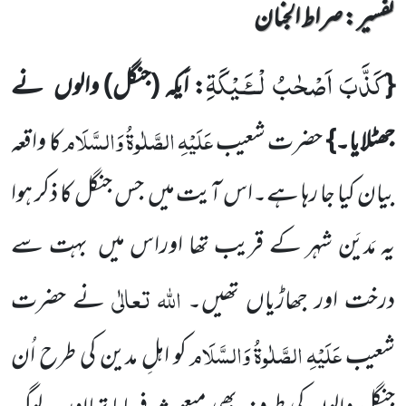
تفسیر : ‎صراط الجنان
كَذَّبَ اَصْحٰبُ لْــٴَـیْكَةِ
{
: اَیکہ (جنگل) والوں نے
عَلَیْہِ
الصَّلٰوۃُ
وَالسَّلَام
جھٹلایا۔}
حضرت شعیب
کا واقعہ
بیان کیا جا رہا ہے۔اس آیت میں جس جنگل کا ذکر ہوا
یہ مَدیَن شہر کے قریب تھا اوراس میں بہت سے
اللہ
تعالٰی
درخت اور جھاڑیاں تھیں۔
نے حضرت
عَلَیْہِ
الصَّلٰوۃُ
وَالسَّلَام
شعیب
کو اہلِ مدین کی طرح اُن