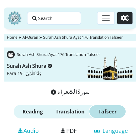
Search
Go
Home
➤
Al-Quran
➤
Surah Ash Shura Ayat 176 Translation Tafseer
Surah Ash Shura Ayat 176 Translation Tafseer
Surah Ash Shura
وَ قَالَ الَّذِیْنَ
Para 19 -
سورة الشعراء
Reading
Translation
Tafseer
Audio
PDF
Language