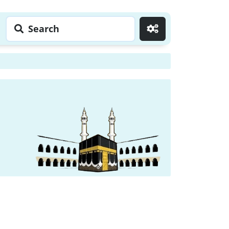
Search
Go