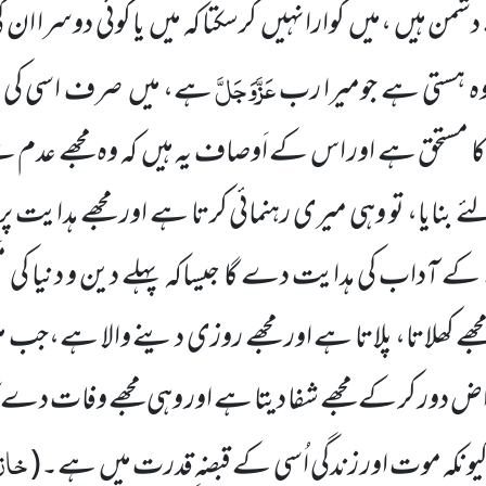
ہیں ،میں گوارانہیں کرسکتا کہ میں یا کوئی دوسرا ا
عَزَّوَجَلَّ
لَم وہ ہستی ہے جومیرا رب
ہے، میں صرف اسی کی ع
ا مستحق ہے اور اس کے اَوصاف یہ ہیں کہ وہ مجھے عدم سے 
بنایا، تو وہی میری رہنمائی کرتا ہے اور مجھے ہدایت پر 
ے کے آداب کی ہدایت دے گا جیساکہ پہلے دین و دنیا کی 
جھے کھلاتا، پلاتا ہے اور مجھے روزی دینے والا ہے،جب م
ض دور کر کے مجھے شفا دیتا ہے اور وہی مجھے وفات دے گ
خاز
کیونکہ موت اور زندگی اُسی کے قبضہ ِقدرت میں ہے۔(