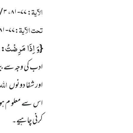
الآیۃ
۳ / ۳۸۹
،
۷۷-۸۱
:
تحت الآیۃ
۷۷-۸۱
:
وَ اِذَا مَرِضْتُ
{
: 
ادب کی وجہ سے بیم
اللہ
اور شفا دونوں
اس سے معلو م ہوا 
کرنی چاہیے۔