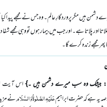
شمن ہیں مگر پروردگارِ عالم۔ وہ جس نے مجھے پیدا کیا ت
کھلاتا اور پلاتا ہے۔ اور جب میں بیمار ہوں تو وہی مجھے شفا 
پھر مجھے زندہ کرے گا۔
: بیشک وہ سب میرے دشمن ہیں ۔}
اس آیت او
عَلَیْہِ
الصَّلٰوۃُ
وَالسَّلَام
نے مزید 