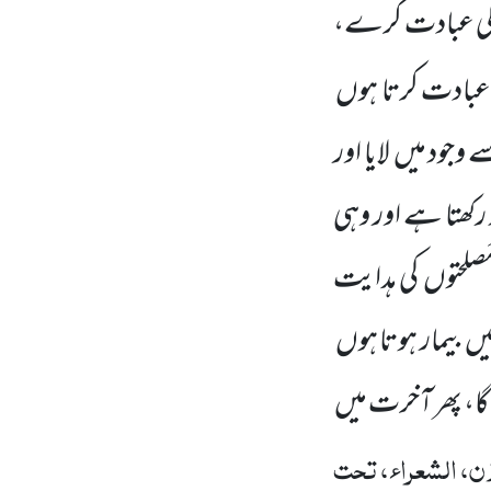
ن کی عبادت کرے،
بادت کرتا ہوں
وجود میں لایا اور
رکھتا ہے اور وہی
مَصلحتوں کی ہدایت
یں بیمار ہوتا ہوں
ا، پھر آخرت میں
ن، الشعراء، تحت