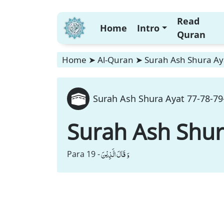
Read
Home
Intro
Quran
Home
➤
Al-Quran
➤
Surah Ash Shura Aya
Surah Ash Shura Ayat 77-78-79-
Surah Ash Shu
وَ قَالَ الَّذِیْنَ
Para 19 -