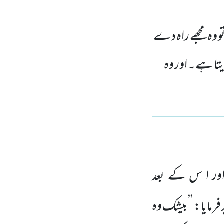
و وہ مجھے راہ دے
دیتا ہے۔ اور وہ
ر ا س کے بعد
فرمایا: ’’بیشک وہ