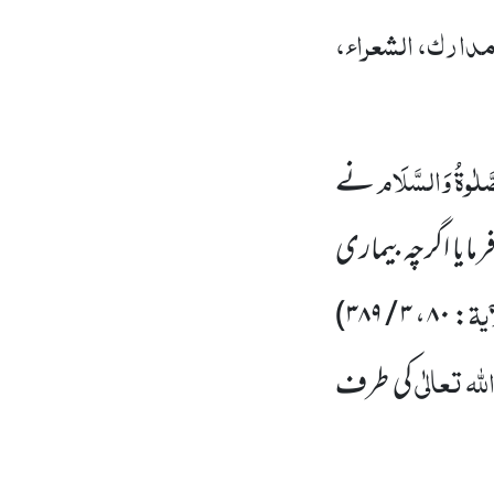
دارک، الشعراء،
َلٰوۃُ
وَالسَّلَام
نے
ایا اگرچہ بیماری
یۃ
)
۳ / ۳۸۹
،
۸۰
:
للہ
تعالٰی
کی طرف