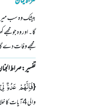
کنزالایمان
بیشک وہ سب میرے د
گا۔ اور وہ جو مجھے 
مجھے وفات دے گا 
تفسیر : ‎صراط الجنان
فَاِنَّهُمْ عَدُوٌّ لِّیْ
{
والی 4آیات کا خلاصہ یہ ہے کہ حضرت ابراہیم