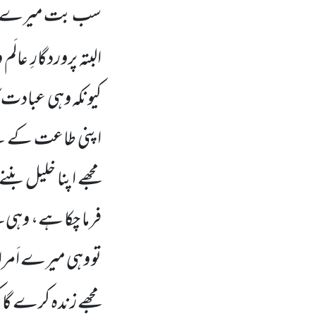
سب بت میرے دشمن 
البتہ پروردگارِ عا
کیونکہ وہی عبادت ک
اپنی طاعت کے لئے 
مجھے اپنا خلیل بنن
فرما چکا ہے، وہی م
تو وہی میرے اَمرا
مجھے زندہ کرے گا 