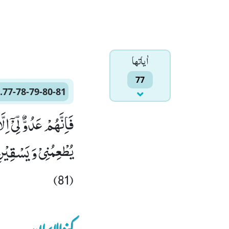
اٰياتها
77
.77-78-79-80-81
(81)