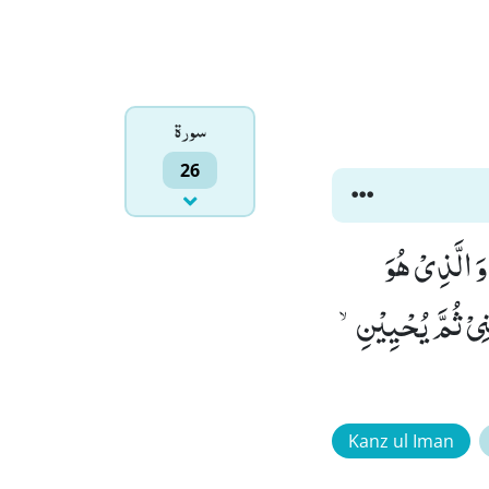
سورۃ
26
عَدُوٌّ لِّیْۤ اِلَّا رَبَّ الْعٰلَمِیْنَۙ (77) الَّذِیْ خَلَقَنِیْ فَهُوَ یَهْدِیْنِۙ (78) وَ الَّذِیْ هُوَ
شْفِیْنِﭪ (80) وَ الَّذِیْ یُمِیْتُنِیْ ثُمَّ یُحْیِیْنِۙ
Kanz ul Iman