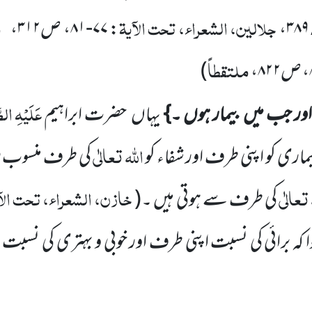
جلالین، الشعراء، تحت الآیۃ
م
،
:
۷۷-۸۱
، ص
۳۱۲
،
ملتقطاً
، ص
۸۲۲
،
)
عَلَیْہِ
الصّ
اور جب میں بیمار ہوں ۔}
یہاں حضرت ابراہیم
اللہ تعالٰی
اری کو اپنی طرف اور شفاء کو
کی طرف منسوب فرم
 تعالٰی
خازن، الشعراء، تحت الآ
کی طرف سے ہوتی ہیں ۔(
ا
کہ برائی کی نسبت اپنی طرف اور خوبی و بہتری کی نسبت