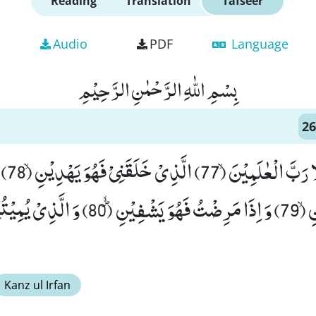
Reading
Translation
Tafseer
Audio
PDF
Language
بِسْمِ اللّٰهِ الرَّحْمٰنِ الرَّحِیْمِ
26
فَاِنَّهُمْ 
یُطْعِمُنِیْ وَ یَسْقِیْنِۙ (79) وَ اِذَا مَرِضْتُ فَهُوَ یَ
Kanz ul Irfan