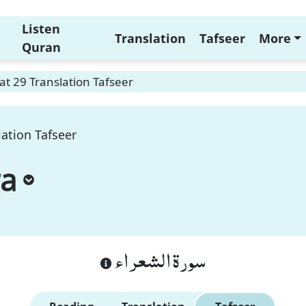
Listen
Translation
Tafseer
More
Quran
t 29 Translation Tafseer
ation Tafseer
ra
سورة الشعراء