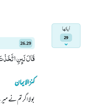
اٰياتها
29
26.29
قَالَ لَىٕنِ اتَّخَذْتَ 
کنزالایمان
بولا اگر تم نے میرے