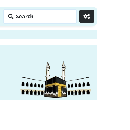
Search
Go