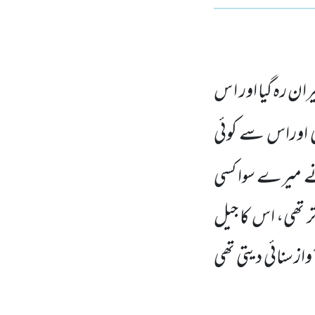
ان رہ گیا اور ا س
ہی اوراس سے کوئی
نے میرے سوا کسی
تر تھی، اس کا جیل
واز سنائی دیتی تھی