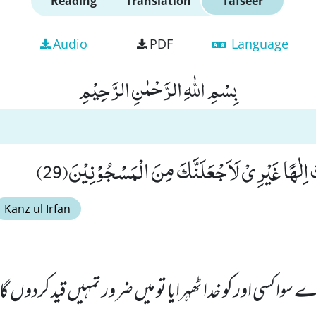
Reading
Translation
Tafseer
Audio
PDF
Language
بِسْمِ اللّٰهِ الرَّحْمٰنِ الرَّحِیْمِ
اِلٰهًا غَیْرِیْ لَاَجْعَلَنَّكَ مِنَ الْمَسْجُوْنِیْنَ(29)
Kanz ul Irfan
 سوا کسی اور کو خدا ٹھہرایا تو میں ضرور تمہیں قید کردوں گ