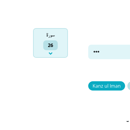
سورۃ
26
Kanz ul Iman
ا۔