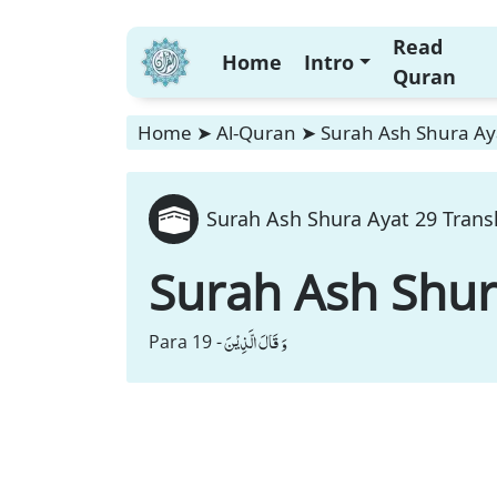
Read
Home
Intro
Quran
Home
➤
Al-Quran
➤
Surah Ash Shura Aya
Surah Ash Shura Ayat 29 Transl
Surah Ash Shu
وَ قَالَ الَّذِیْنَ
Para 19 -