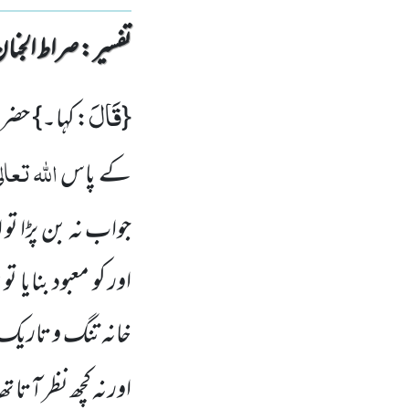
تفسیر : ‎صراط الجنان
قَالَ
{
: کہا۔} حضر
اللہ
تعالٰ
کے پاس
جواب نہ بن پڑا ت
اور کو معبود بنایا
خانہ تنگ و تاریک او
اور نہ کچھ نظر آتا ت