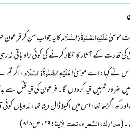
عَلَیْہِ
الصَّلٰوۃُ
وَالسَّلَام
ت موسیٰ
کا یہ جواب سن کر فرعون حیر
ی
کی قدرت کے آثار کا انکار کرنے کی کوئی راہ باقی نہ ر
عَلَیْہِ
الصَّلٰوۃُ
وَالسَّلَام
و اس نے کہا:اے موسیٰ!
، اگر تم 
 تو میں ضرور تمہیں قید کردوں گا۔ فرعون کی قید قتل سے بد
ر گہرا گڑھا تھا، اس میں اکیلا ڈال دیتا تھا، نہ وہاں کوئی آ
مدارک، الشعراء، تحت الآیۃ
ھا۔(
:
۲۹
،
ص۸۱۸
)