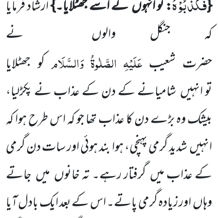
فَكَذَّبُوْهُ
{
: تو انہوں نے اسے جھٹلایا۔}
ارشاد فرمایا
کہ جنگل والوں نے
عَلَیْہِ
الصَّلٰوۃُ
وَالسَّلَام
حضرت شعیب
کو جھٹلایا
تو انہیں شامیانے کے دن کے عذاب نے پکڑلیا،
بیشک وہ بڑے دن کا عذاب تھا جو کہ اس طرح ہوا کہ
انہیں شدید گرمی
پہنچی، ہوا بند ہوئی اور سات دن گرمی
کے عذاب میں گرفتار رہے۔ تہ خانوں میں جاتے
وہاں اور زیادہ گرمی پاتے۔ اس کے بعد ایک بادل آیا