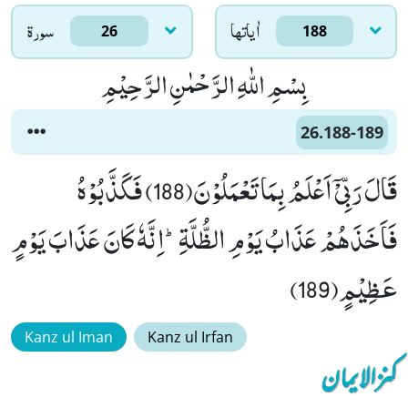
اٰياتها
سورۃ
26
188
بِسْمِ اللّٰهِ الرَّحْمٰنِ الرَّحِیْمِ
26.188-189
قَالَ رَبِّیْۤ اَعْلَمُ بِمَا تَعْمَلُوْنَ(188) فَكَذَّبُوْهُ
فَاَخَذَهُمْ عَذَابُ یَوْمِ الظُّلَّةِؕ-اِنَّهٗ كَانَ عَذَابَ یَوْمٍ
عَظِیْمٍ(189)
Kanz ul Iman
Kanz ul Irfan
کنزالایمان