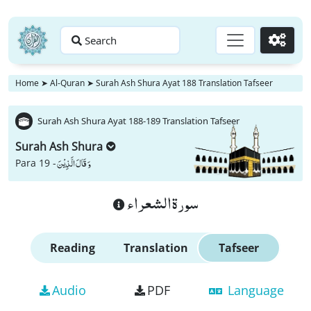
Search
Go
Home
➤
Al-Quran
➤
Surah Ash Shura Ayat 188 Translation Tafseer
Surah Ash Shura Ayat 188-189 Translation Tafseer
Surah Ash Shura
وَ قَالَ الَّذِیْنَ
Para 19 -
سورة الشعراء
Reading
Translation
Tafseer
Audio
PDF
Language