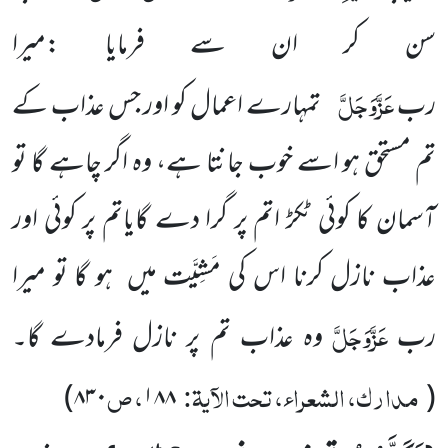
سن کر ان سے فرمایا :میرا
عَزَّوَجَلَّ
رب
تمہارے اعمال کو اور جس عذاب کے
تم مستحق ہو اسے خوب جانتا ہے، وہ اگر چاہے گا تو
آسمان کا کوئی ٹکڑ اتم پر گرا دے گایاتم پر کوئی اور
عذاب نازل کرنا اس کی مَشِیَّت میں ہو گا تو میرا
عَزَّوَجَلَّ
رب
وہ عذاب تم پر نازل فرمادے گا۔
مدارک، الشعراء، تحت الآیۃ:
، ص
)
۸۳۰
۱۸۸
(