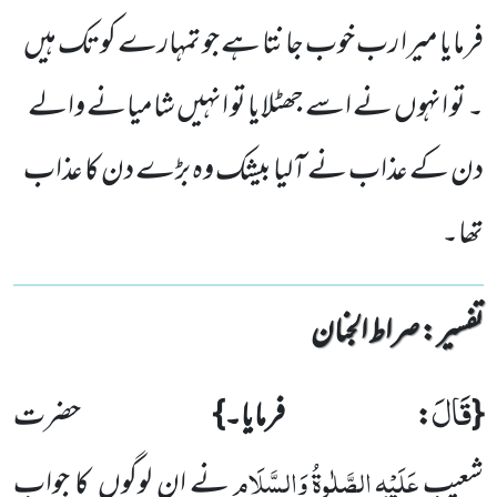
فرمایا میرا رب خوب جانتا ہے جو تمہارے کوتک ہیں
۔ تو انہوں نے اسے جھٹلایا تو انہیں شامیانے والے
دن کے عذاب نے آلیا بیشک وہ بڑے دن کا عذاب
تھا۔
تفسیر : ‎صراط الجنان
قَالَ
{
: فرمایا۔}
حضرت
عَلَیْہِ
الصَّلٰوۃُ
وَالسَّلَام
شعیب
نے ان لوگوں کا جواب