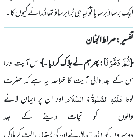
ایک برساؤ برسایا تو کیا ہی بُرا برساؤ تھا ڈرائے گیوں کا۔
تفسیر : ‎صراط الجنان
ثُمَّ دَمَّرْنَا
{
: پھر ہم نے ہلاک کردیا۔}
اس آیت اور ا
س کے بعد والی آیت کا خلاصہ یہ ہے کہ حضرت
عَلَیْہِ
الصَّلٰوۃُ
وَ السَّلَام
لوط
اور ان پر ایمان لانے
والوں کو نجات دینے کے بعد
اللہ
تعالٰی
دوسروں کو
نے ان کی بستیاں الٹ کر ہلاک