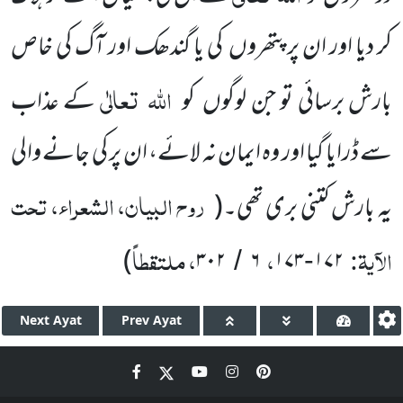
کر دیا اور ان پر پتھروں کی یا گندھک اور آگ کی خاص
اللہ
تعالٰی
بارش برسائی تو جن لوگوں کو
کے عذاب
سے ڈرایا گیا اور وہ ایمان نہ لائے، ان پر کی جانے والی
روح البیان، الشعراء، تحت
یہ بارش کتنی بری تھی۔
(
الآیۃ:
،
، ملتقطاً
)
۳۰۲
۶
۱۷۳
۱۷۲
/
-
Next
Ayat
Prev
Ayat