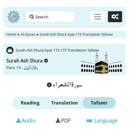
Search
Go
Home
➤
Al-Quran
➤
Surah Ash Shura Ayat 173 Translation Tafseer
Surah Ash Shura Ayat 172-173 Translation Tafseer
Surah Ash Shura
وَ قَالَ الَّذِیْنَ
Para 19 -
سورة الشعراء
Reading
Translation
Tafseer
Audio
PDF
Language