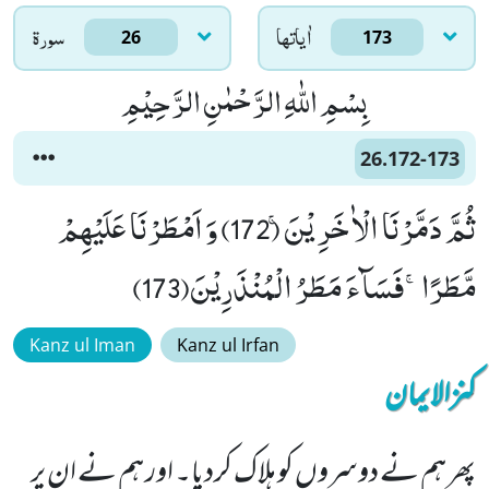
اٰياتها
سورۃ
26
173
بِسْمِ اللّٰهِ الرَّحْمٰنِ الرَّحِیْمِ
26.172-173
ثُمَّ دَمَّرْنَا الْاٰخَرِیْنَۚ (172) وَ اَمْطَرْنَا عَلَیْهِمْ
مَّطَرًاۚ-فَسَآءَ مَطَرُ الْمُنْذَرِیْنَ(173)
Kanz ul Iman
Kanz ul Irfan
کنزالایمان
پھر ہم نے دوسروں کو ہلاک کردیا۔ اور ہم نے ان پر