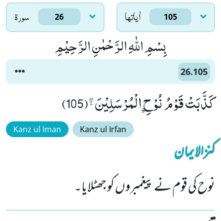
اٰياتها
سورۃ
26
105
بِسْمِ اللّٰهِ الرَّحْمٰنِ الرَّحِیْمِ
26.105
كَذَّبَتْ قَوْمُ نُوْحِ ﹰالْمُرْسَلِیْنَﭕ(105)
Kanz ul Iman
Kanz ul Irfan
کنزالایمان
نوح کی قوم نے پیغمبروں کو جھٹلایا۔