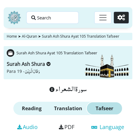
Search
Go
Home
➤
Al-Quran
➤
Surah Ash Shura Ayat 105 Translation Tafseer
Surah Ash Shura Ayat 105 Translation Tafseer
Surah Ash Shura
وَ قَالَ الَّذِیْنَ
Para 19 -
سورة الشعراء
Reading
Translation
Tafseer
Audio
PDF
Language