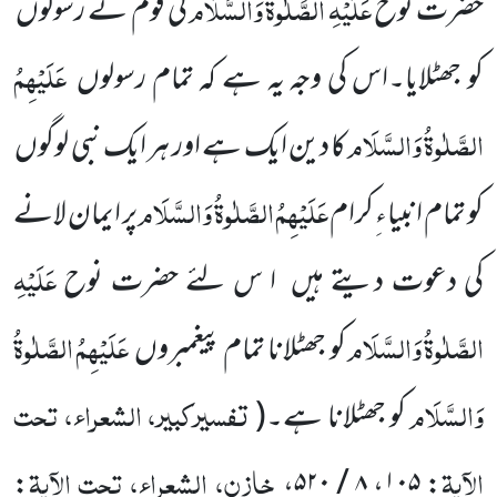
عَلَیْہِ
الصَّلٰوۃُ
وَالسَّلَام
حضرت نوح
کی قوم نے رسولوں
عَلَیْہِمُ
کو جھٹلایا۔اس کی وجہ یہ ہے کہ تمام رسولوں
الصَّلٰوۃُ وَالسَّلَام
کا دین ایک ہے اور ہر ایک نبی لوگوں
عَلَیْہِمُ
الصَّلٰوۃُ وَالسَّلَام
کو تمام انبیاء ِکرام
پر ایمان لانے
عَلَیْہِ
کی دعوت دیتے ہیں ا س لئے حضرت نوح
الصَّلٰوۃُ
وَالسَّلَام
عَلَیْہِمُ
الصَّلٰوۃُ
کو جھٹلانا تمام پیغمبروں
وَالسَّلَام
تفسیرکبیر، الشعراء، تحت
کو جھٹلانا ہے۔(
الآیۃ
خازن، الشعراء، تحت الآیۃ
:
،
۸ / ۵۲۰
،
۱۰۵
: