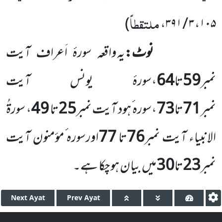
ملتقطاً
)
،
۳ / ۳۹۱
،
۱۰۵
نوٹ:
یہ واقعہ سورۂ اَعراف آیت
نمبر
59
تا
64
،سورۂ یونس آیت
نمبر
71
تا
73
،سورہ ٔہود آیت نمبر
25
تا
49
، سورۃُ
الانبیاء آیت نمبر
76
تا
77
اورسورہ ٔمؤمنون آیت
نمبر
23
تا
30
میں بیان ہو چکا ہے۔
Next
Ayat
Prev
Ayat