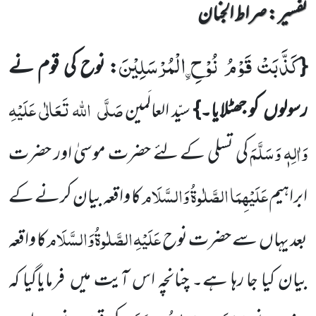
تفسیر : ‎صراط الجنان
كَذَّبَتْ قَوْمُ نُوْحِ ﹰالْمُرْسَلِیْنَ
{
: نوح کی قوم نے
صَلَّی
اللہ تَعَالٰی عَلَیْہِ
رسولوں کو جھٹلایا۔}
سیّد العالَمین
وَاٰلِہٖ وَسَلَّمَ
کی تسلی کے لئے حضرت موسیٰ اور حضرت
عَلَیْہِمَا الصَّلٰوۃُ وَالسَّلَام
ابراہیم
کا واقعہ بیان کرنے کے
عَلَیْہِ
الصَّلٰوۃُ
وَالسَّلَام
بعد یہاں سے حضرت نوح
کا واقعہ
بیان کیا جا رہا ہے۔ چنانچہ اس آیت میں فرمایاگیا کہ