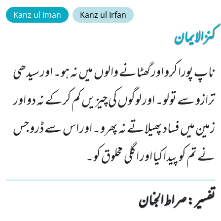
Kanz ul Iman
Kanz ul Irfan
کنزالایمان
ناپ پورا کرو اور گھٹانے والوں میں نہ ہو۔ اور سیدھی
ترازو سے تولو۔ اور لوگوں کی چیزیں کم کرکے نہ دو اور
زمین میں فساد پھیلاتے نہ پھرو۔ اور اس سے ڈرو جس
نے تم کو پیدا کیا اور اگلی مخلوق کو۔
تفسیر : ‎صراط الجنان