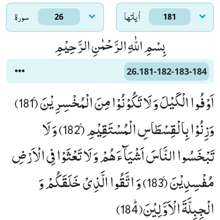
اٰياتها
سورۃ
26
181
بِسْمِ اللّٰهِ الرَّحْمٰنِ الرَّحِیْمِ
26.181-182-183-184
اَوْفُوا الْكَیْلَ وَ لَا تَكُوْنُوْا مِنَ الْمُخْسِرِیْنَۚ (181)
وَزِنُوْا بِالْقِسْطَاسِ الْمُسْتَقِیْمِۚ (182) وَ لَا
تَبْخَسُوا النَّاسَ اَشْیَآءَهُمْ وَ لَا تَعْثَوْا فِی الْاَرْضِ
مُفْسِدِیْنَۚ (183) وَ اتَّقُوا الَّذِیْ خَلَقَكُمْ وَ
الْجِبِلَّةَ الْاَوَّلِیْنَﭤ(184)