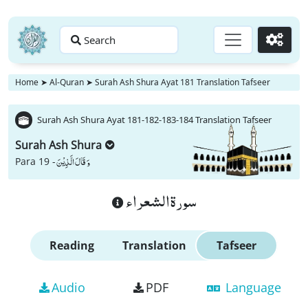
Search
Go
Home
➤
Al-Quran
➤
Surah Ash Shura Ayat 181 Translation Tafseer
Surah Ash Shura Ayat 181-182-183-184 Translation Tafseer
Surah Ash Shura
وَ قَالَ الَّذِیْنَ
Para 19 -
سورة الشعراء
Reading
Translation
Tafseer
Audio
PDF
Language