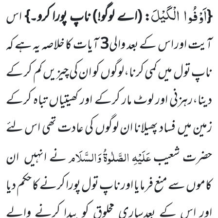
اَوْفُوا الْكَیْلَ
{
: (اے لوگو!) ناپ پورا کرو۔}
اس
آیت اور اس کے بعد والی
3
آیات کا خلاصہ یہ ہے کہ
ناپ تول میں کمی کرنا،لوگوں کو ان کی چیزیں کم کر کے
دینا،رہزنی اور لوٹ مار کرکے اور کھیتیاں تباہ کرکے
زمین میں فساد پھیلانا ان لوگوں کی عادت تھی اس لئے
عَلَیْہِ
الصَّلٰوۃُ
وَالسَّلَام
حضرت شعیب
نے انہیں ان
کاموں سے منع فرمایا اور ناپ تول پورا کرنے کا حکم دیا
اور اس کے بعدساری مخلوق کو پیدا کرنے والے