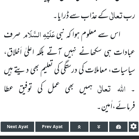
تعالٰی
رب
کے عذاب سے ڈرایا۔
عَلَیْہِ السَّلَام
اس سے معلوم ہوا کہ نبی
صرف
عبادات ہی سکھانے نہیں آتے بلکہ اعلیٰ اَخلاق،
سیاسیات، معاملات کی درستگی کی تعلیم بھی دیتے ہیں
اللہ
تعالٰی
۔
ہمیں بھی عمل کی توفیق عطا
فرمائے،اٰمین۔
Next
Ayat
Prev
Ayat