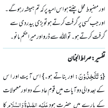
اور مضبوط محل چنتے ہو اس امید پر کہ تم ہمیشہ رہوگے۔
اور جب کسی پر گرفت کرتے ہو تو بڑی بیدردی سے
گرفت کرتے ہو۔ تو اللہ سے ڈرو اور میرا حکم مانو۔
تفسیر : ‎صراط الجنان
وَ تَتَّخِذُوْنَ
{
: اور بناتے ہو۔} اس آیت اور ا س
کے بعد والی دو آیات میں قومِ عاد کے دو اورمعمولات
عَلَیْہِ
الصَّلٰوۃُ
وَالسَّلَام
کے بارے میں حضرت ہود
کا