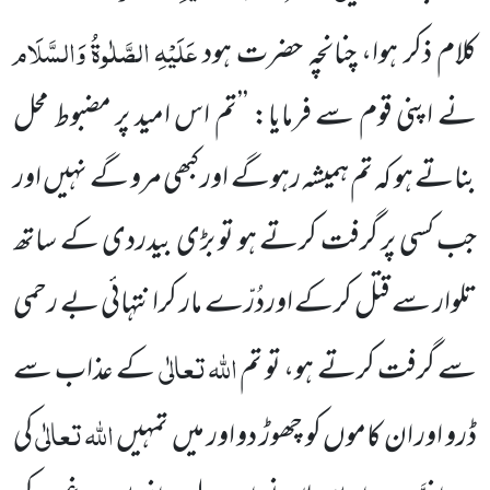
عَلَیْہِ
الصَّلٰوۃُ
وَالسَّلَام
کلام ذکر ہوا، چنانچہ حضرت ہود
نے اپنی قوم سے فرمایا: ’’تم اس امید پر مضبوط محل
بناتے ہو کہ تم ہمیشہ رہوگے اور کبھی مرو گے نہیں اور
جب کسی پر گرفت کرتے ہو تو بڑی بیدردی کے ساتھ
تلوار سے قتل کرکے اوردُرّے مار کرانتہائی بے رحمی
اللہ
تعالٰی
سے گرفت کرتے ہو، تو تم
کے عذاب سے
اللہ تعالٰی
ڈرو اور ان کاموں
کو چھوڑ دو اور میں تمہیں
کی