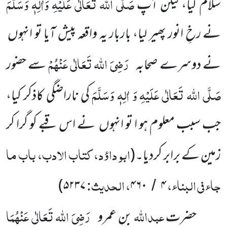
صَلَّی اللہ تَعَالٰی عَلَیْہِ وَاٰلِہٖ وَسَلَّمَ
سلام کیا، لیکن آپ
نے رخِ انور پھیر لیا، باربار یہ واقعہ پیش آیا تو انہوں
رَضِیَ اللہ تَعَالٰی عَنْہُمْ
نے دوسرے صحابہ
سے حضور
صَلَّی اللہ تَعَالٰی عَلَیْہِ وَ اٰلِہٖ وَسَلَّمَ
کی ناراضگی کاذکر کیا،
جب سبب معلوم ہو ا تو انہوں نے اس قبے کو گرا کر
ابو داؤد، کتاب الادب، باب ما
زمین کے برابر کردیا۔
(
جاء فی البناء،
، الحدیث:
)
۵۲۳۷
۴۶۰
۴
/
عبداللہ
رَضِیَ اللہ تَعَالٰی عَنْہُمَا
حضرت
بن عمرو