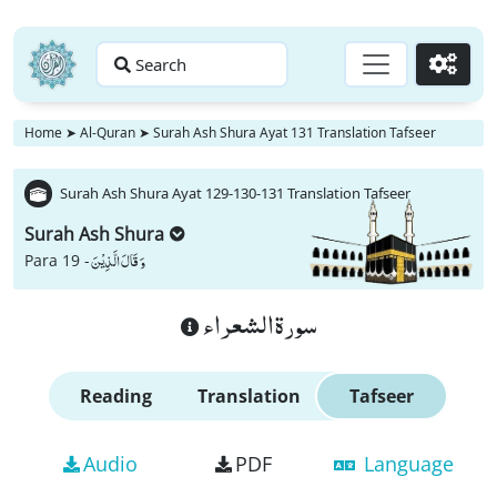
Search
Go
Home
➤
Al-Quran
➤
Surah Ash Shura Ayat 131 Translation Tafseer
Surah Ash Shura Ayat 129-130-131 Translation Tafseer
Surah Ash Shura
وَ قَالَ الَّذِیْنَ
Para 19 -
سورة الشعراء
Reading
Translation
Tafseer
Audio
PDF
Language