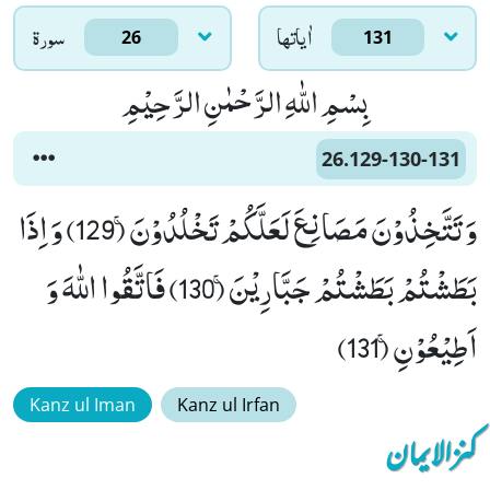
اٰياتها
سورۃ
26
131
بِسْمِ اللّٰهِ الرَّحْمٰنِ الرَّحِیْمِ
26.129-130-131
وَ تَتَّخِذُوْنَ مَصَانِعَ لَعَلَّكُمْ تَخْلُدُوْنَۚ (129) وَ اِذَا
بَطَشْتُمْ بَطَشْتُمْ جَبَّارِیْنَۚ (130) فَاتَّقُوا اللّٰهَ وَ
اَطِیْعُوْنِۚ (131)
Kanz ul Iman
Kanz ul Irfan
کنزالایمان