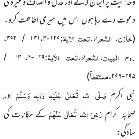
وحدانِیَّت پر ایمان لانے اور عدل و انصاف وغیرہ کی
دعوت دے رہا ہوں اس میں میری اطاعت کرو۔
خازن، الشعراء،تحت الآیۃ:
،
،
۳۹۲
۱۳۱
۳
۱۲۹
(
/
-
روح البیان،الشعراء،تحت الآیۃ:
،
۱۳۱
۶
۱۲۹
/
-
،ملتقطاً
)
۲۹۶
۲۹۵
-
صَلَّی اللہ تَعَالٰی عَلَیْہِ وَاٰلِہٖ وَسَلَّمَ
نبی اکرم
اور
رَضِیَ اللہ تَعَالٰی عَنْہُمْ
صحابۂ
کرام
کے مکانات کی
سادگی: