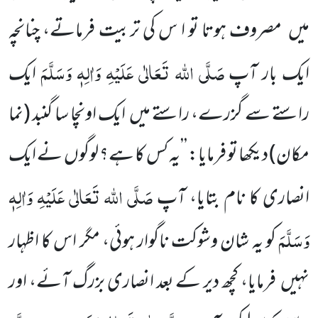
میں مصروف ہوتا تو ا س کی تربیت فرماتے، چنانچہ
صَلَّی اللہ تَعَالٰی عَلَیْہِ وَاٰلِہٖ وَسَلَّمَ
ایک بار آپ
ایک
راستے سے گزرے، راستے میں ایک اونچا سا گنبد (نما
مکان) دیکھا تو فرمایا: ’’یہ کس کا ہے؟ لوگوں نے ایک
صَلَّی اللہ تَعَالٰی عَلَیْہِ وَاٰلِہٖ
انصاری کا نام بتایا، آپ
وَسَلَّمَ
کو یہ شان وشوکت ناگوار ہوئی، مگر اس کا اظہار
نہیں فرمایا، کچھ دیر کے بعد انصاری بزرگ آئے، اور