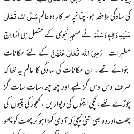
صَلَّی اللہ تَعَالٰی
کی سادگی ملاحظہ ہو، چنانچہ سرکارِ دوعالم
عَلَیْہِ وَاٰلِہٖ وَسَلَّمَ
نے مسجد ِنَبَوی کے متصل ہی اَزواجِ
رَضِیَ اللہ تَعَالٰی عَنْہُنَّ
مطہرات
کے لئے مکانات
بنوائے تھے۔ ان مکانات کی سادگی کا عالم یہ تھا کہ
صرف دس دس گز لمبے اور چھ چھ،سات سات گز
چوڑے تھے، کچی اینٹوں کی دیواریں ، کھجور کی پتیوں کی
چھت اوروہ بھی اتنی نیچی کہ آدمی کھڑا ہو کر چھت کو چھو