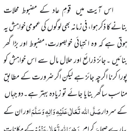
اس آیت میں قومِ عاد کے مضبوط محلات
بنانے کا ذکر ہوا، فی زمانہ بھی لوگوں کی عمومی خواہش یہ
ہوتی ہے کہ وہ انتہائی خوبصورت،مضبوط اور بڑا گھر
بنائیں ۔جائز ذرائع اور حلال مال سے اس خواہش کو
پورا کرنا اگرچہ جائز ہے لیکن اگر ضرورت کے مطابق
مناسب ساگھر بنایا جائے تو زیادہ بہتر ہے۔دو جہاں
صَلَّی اللہ تَعَالٰی عَلَیْہِ وَاٰلِہٖ وَسَلَّمَ
کے سردار
اور ان کے
رَضِیَ اللہ تَعَالٰی عَنْہُمْ
پیارے صحابۂ
کرام
کے مکانات