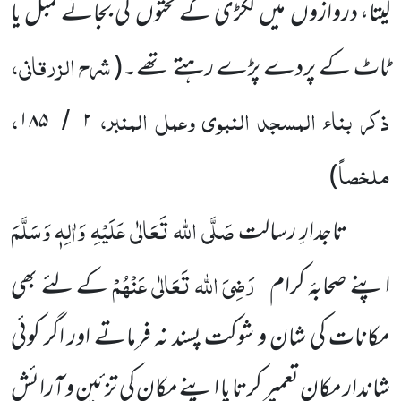
لیتا، دروازوں میں لکڑی کے تختوں کی بجائے کمبل یا
شرح الزرقانی،
ٹاٹ کے پردے پڑے رہتے تھے۔
(
ذکر بناء المسجد النبوی وعمل المنبر،
،
۱۸۵
۲
/
ملخصاً
)
صَلَّی اللہ تَعَالٰی عَلَیْہِ وَاٰلِہٖ وَسَلَّمَ
تاجدارِ رسالت
رَضِیَ اللہ تَعَالٰی عَنْہُمْ
اپنے صحابۂ کرام
کے لئے بھی
مکانات کی شان و شوکت پسند نہ فرماتے اور اگر کوئی
شاندار مکان تعمیر کرتا یا اپنے مکان کی تزئین و آرائش