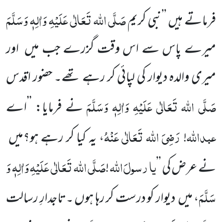
صَلَّی اللہ تَعَالٰی عَلَیْہِ وَاٰلِہٖ وَسَلَّمَ
فرماتے ہیں ’’نبی کریم
میرے پاس
سے اس وقت گزرے جب میں اور
میری والدہ دیوار کی لپائی کر رہے تھے۔ حضور اقدس
صَلَّی اللہ تَعَالٰی عَلَیْہِ وَاٰلِہٖ وَسَلَّمَ
نے فرمایا: ’’اے
عبداللہ
رَضِیَ اللہ تَعَالٰی عَنْہُ
!
، یہ کیا کر رہے ہو؟میں
یا
رسولَ
اللہ
صَلَّی اللہ تَعَالٰی عَلَیْہِ وَاٰلِہٖ وَ
نے عرض کی ’’
!
سَلَّمَ
، میں دیوار کو درست کر رہا ہوں ۔تاجدارِ رسالت