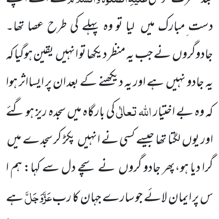
دست ِمبارک میں لیا تو وہ پہلے کی طرح عصا تھا۔
جادوگروں نے جب یہ منظر دیکھا تو انہیں یقین ہوگیا کہ
یہ جادو نہیں ہے اور یہ دیکھنے کے بعد ان پر ایسااثر ہوا
اللہ تعالٰی
کہ وہ بے اختیار
کی بارگاہ میں سجدہ ریز ہو گئے
اور یوں لگتا تھا جیسے کسی نے انہیں پکڑ کر سجدے میں
گرا دیا ہو،پھر جادو گروں نے سچے دل سے کہا: ہم ا
عَزَّوَجَلَّ
س پر ایمان لائے جو سارے جہان کا رب
ہے