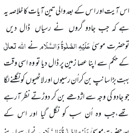
اس آیت اور ا س کے بعد والی تین آیات کا خلاصہ یہ
ہے کہ جب جادو گروں نے رسیاں ڈال دیں
عَلَیْہِ
الصَّلٰوۃُ
وَالسَّلَام
اللہ
تعالٰی
توحضرت موسیٰ
نے
کے حکم سے اپنا عصا زمین پر ڈال دیا تو وہ اسی وقت
بہت بڑا سانپ بن کراُن رسیوں اور لاٹھیوں کو نگلنے لگا
جو جادو کی وجہ سے اژدھے بن کر دوڑتے نظر آرہے
تھے،جب وہ اُن سب کو نگل گیا اور اس کے
عَلَیْہِ
الصَّلٰوۃُ
وَالسَّلَام
بعدحضرت موسیٰ
نے اسے اپنے