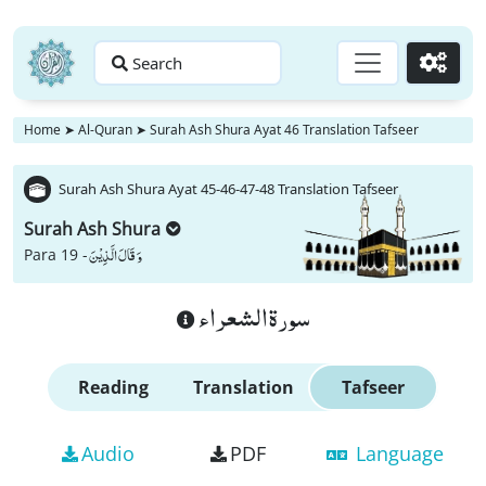
Search
Go
Home
➤
Al-Quran
➤
Surah Ash Shura Ayat 46 Translation Tafseer
Surah Ash Shura Ayat 45-46-47-48 Translation Tafseer
Surah Ash Shura
وَ قَالَ الَّذِیْنَ
Para 19 -
سورة الشعراء
Reading
Translation
Tafseer
Audio
PDF
Language