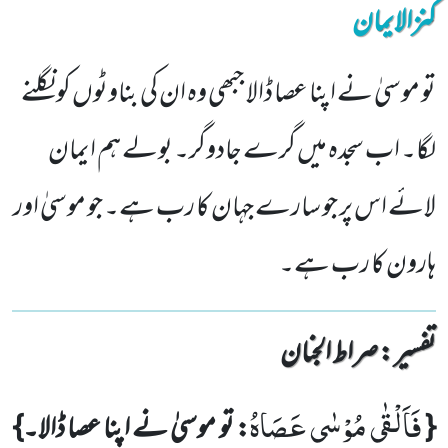
کنزالایمان
تو موسیٰ نے اپنا عصا ڈالا جبھی وہ ان کی بناوٹوں کو نگلنے
لگا۔ اب سجدہ میں گرے جادوگر۔ بولے ہم ایمان
لائے اس پر جو سارے جہان کا رب ہے۔ جو موسیٰ اور
ہارون کا رب ہے۔
تفسیر : ‎صراط الجنان
فَاَلْقٰى مُوْسٰى عَصَاهُ
{
: تو موسیٰ نے اپنا عصا ڈالا۔}