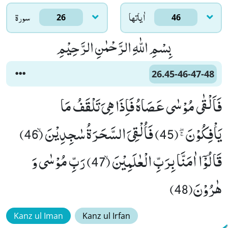
اٰياتها
سورۃ
26
46
بِسْمِ اللّٰهِ الرَّحْمٰنِ الرَّحِیْمِ
26.45-46-47-48
فَاَلْقٰى مُوْسٰى عَصَاهُ فَاِذَا هِیَ تَلْقَفُ مَا
یَاْفِكُوْنَﭕ(45) فَاُلْقِیَ السَّحَرَةُ سٰجِدِیْنَۙ (46)
قَالُوْۤا اٰمَنَّا بِرَبِّ الْعٰلَمِیْنَۙ (47) رَبِّ مُوْسٰى وَ
هٰرُوْنَ(48)
Kanz ul Iman
Kanz ul Irfan