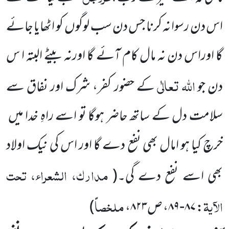
اس دن رسوا نہ کرنا جس دن سب لوگوں کو اٹھایا جائے
گا اوراس دن نہ مال کام آئے گا اورنہ بیٹے البتہ ا س
اللہ تعالٰی
دن جو
کے حضور کفر، شرک اور نفاق سے
سلامت دل کے ساتھ حاضر ہوگا تو اسے راہِ خدا میں
خرچ کیا ہو امال بھی نفع دے گا اور اس کی نیک اولاد
مدارک، الشعراء، تحت
بھی اسے نفع دے گی۔(
الآیۃ
ملخصاً
:
۸۷-۸۹
، ص
۸۲۳
،
)