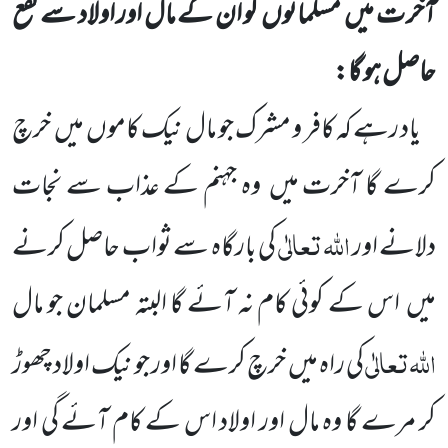
آخر ت میں مسلمانوں کو ان کے مال اور اولاد سے نفع
حاصل ہو گا:
یاد رہے کہ کافر و مشرک جو مال نیک کاموں میں خرچ
کرے گا آخرت میں وہ جہنم کے عذاب سے نجات
اللہ تعالٰی
دلانے اور
کی بارگاہ سے ثواب حاصل کرنے
میں اس کے کوئی کام نہ آئے گا البتہ مسلمان جو مال
اللہ
تعالٰی
کی
راہ میں خرچ کرے گا اور جو نیک اولاد چھوڑ
کر مرے گا وہ مال اور اولاد اس کے کام آئے گی اور