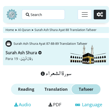
Search
Go
Home
➤
Al-Quran
➤
Surah Ash Shura Ayat 88 Translation Tafseer
Surah Ash Shura Ayat 87-88-89 Translation Tafseer
Surah Ash Shura
وَ قَالَ الَّذِیْنَ
Para 19 -
سورة الشعراء
Reading
Translation
Tafseer
Audio
PDF
Language