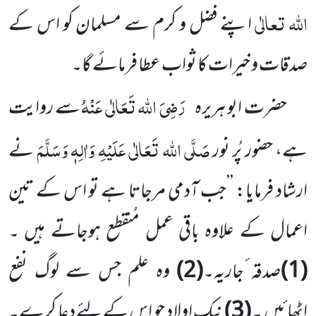
اللہ تعالٰی
اپنے فضل و کرم سے مسلمان کو اس کے
صدقات و خیرات کا ثواب عطا فرمائے گا۔
رَضِیَ اللہ تَعَالٰی عَنْہُ
حضرت ابو ہریرہ
سے روایت
صَلَّی اللہ تَعَالٰی عَلَیْہِ وَاٰلِہٖ وَسَلَّمَ
ہے، حضور پُر نور
نے
ارشاد فرمایا: ’’جب آدمی مرجاتا ہے تو اس کے تین
اعمال کے علاوہ باقی عمل مُنقطع ہوجاتے ہیں ۔
(1)
صدقہ ٔجاریہ۔
(2)
وہ علم جس سے لوگ نفع
اٹھائیں ۔
(3)
نیک اولاد جو اس کے لئے دعا کرے۔