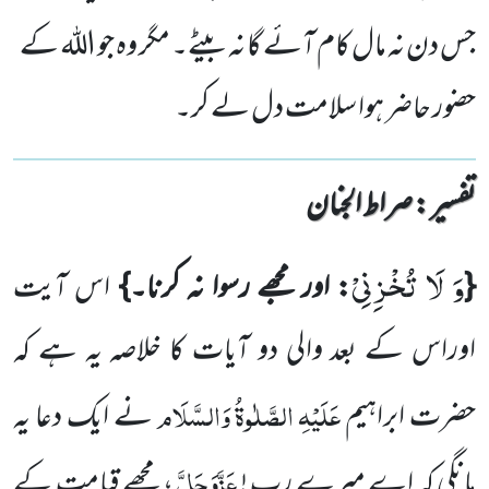
جس دن نہ مال کام آئے گا نہ بیٹے۔ مگر وہ جو اللہ کے
حضور حاضر ہوا سلامت دل لے کر۔
تفسیر : ‎صراط الجنان
وَ لَا تُخْزِنِیْ
{
: اور مجھے رسوا نہ کرنا۔}
اس آیت
اوراس کے بعد والی دو آیات کا خلاصہ یہ ہے کہ
عَلَیْہِ
الصَّلٰوۃُ
وَالسَّلَام
حضرت ابراہیم
نے ایک دعا یہ
عَزَّوَجَلَّ
مانگی کہ اے میرے رب !
، مجھے قیامت کے