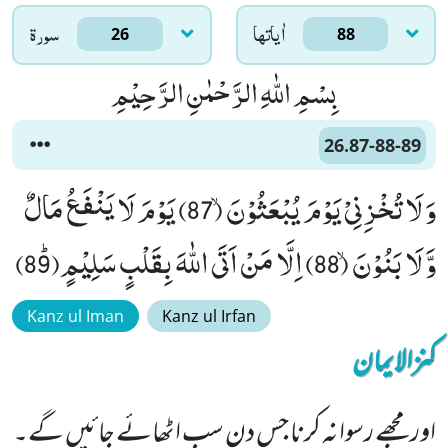
اٰياتها
سورۃ
26
88
بِسْمِ اللّٰهِ الرَّحْمٰنِ الرَّحِیْمِ
26.87-88-89
وَ لَا تُخْزِنِیْ یَوْمَ یُبْعَثُوْنَۙ (87) یَوْمَ لَا یَنْفَعُ مَالٌ
وَّ لَا بَنُوْنَۙ (88) اِلَّا مَنْ اَتَى اللّٰهَ بِقَلْبٍ سَلِیْمٍﭤ(89)
Kanz ul Iman
Kanz ul Irfan
کنزالایمان
اور مجھے رسوا نہ کرنا جس دن سب اٹھائے جائیں گے۔