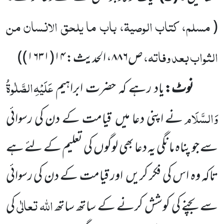
مسلم، کتاب الوصیۃ، باب ما یلحق الانسان من
(
الثواب بعد وفاتہ،
ص
۸۸۶
، الحدیث:
۱۴(۱۶۳۱)
)
عَلَیْہِ
الصَّلٰوۃُ
نوٹ:
یاد رہے کہ حضرت ابراہیم
وَالسَّلَام
نے اپنی دعا میں قیامت کے دن کی رسوائی
سے جو پناہ مانگی یہ دعا بھی لوگوں کی تعلیم کے لئے ہے
تاکہ وہ اس کی فکر کریں اور قیامت کے دن کی رسوائی
اللہ تعالٰی
سے بچنے کی کوشش کرنے کے ساتھ ساتھ
کی