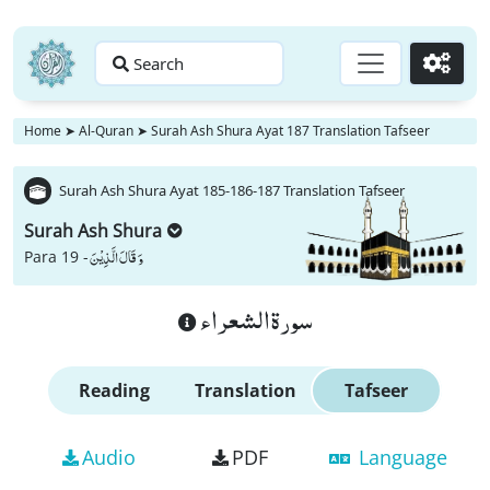
Search
Go
Home
➤
Al-Quran
➤
Surah Ash Shura Ayat 187 Translation Tafseer
Surah Ash Shura Ayat 185-186-187 Translation Tafseer
Surah Ash Shura
وَ قَالَ الَّذِیْنَ
Para 19 -
سورة الشعراء
Reading
Translation
Tafseer
Audio
PDF
Language