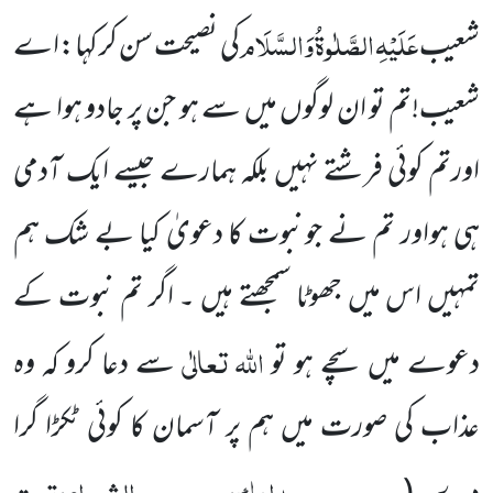
عَلَیْہِ
الصَّلٰوۃُ
وَالسَّلَام
شعیب
کی نصیحت سن کر کہا:اے
شعیب!تم تو ان لوگوں میں سے ہو جن پر جادو ہوا ہے
اورتم کوئی فرشتے نہیں بلکہ ہمارے جیسے ایک آدمی
ہی ہواور تم نے جونبوت کا دعویٰ کیا بے شک ہم
تمہیں اس میں جھوٹا سمجھتے ہیں ۔ اگر تم نبوت کے
اللہ
تعالٰی
دعوے میں سچے ہو تو
سے دعا کرو کہ وہ
عذاب کی صورت میں ہم پر آسمان کا کوئی ٹکڑا گرا
مدارک، الشعراء،تحت