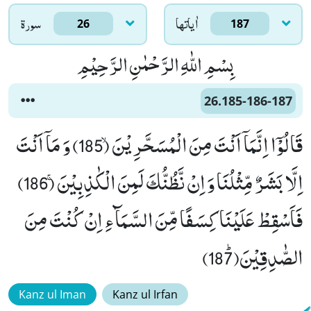
اٰياتها
سورۃ
26
187
بِسْمِ اللّٰهِ الرَّحْمٰنِ الرَّحِیْمِ
26.185-186-187
قَالُوْۤا اِنَّمَاۤ اَنْتَ مِنَ الْمُسَحَّرِیْنَۙ (185) وَ مَاۤ اَنْتَ
اِلَّا بَشَرٌ مِّثْلُنَا وَ اِنْ نَّظُنُّكَ لَمِنَ الْكٰذِبِیْنَۚ (186)
فَاَسْقِطْ عَلَیْنَا كِسَفًا مِّنَ السَّمَآءِ اِنْ كُنْتَ مِنَ
الصّٰدِقِیْنَﭤ(187)
Kanz ul Iman
Kanz ul Irfan