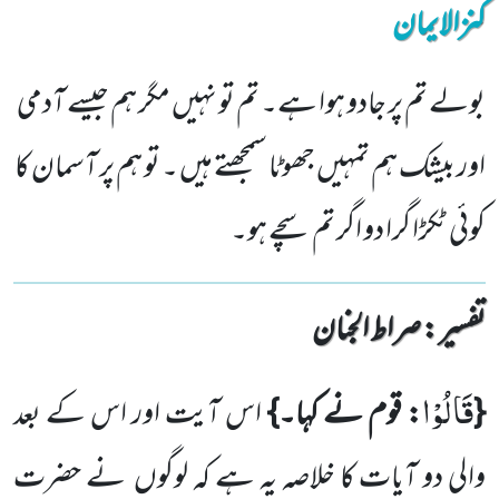
کنزالایمان
بولے تم پر جادو ہوا ہے۔ تم تو نہیں مگر ہم جیسے آدمی
اور بیشک ہم تمہیں جھوٹا سمجھتے ہیں ۔ تو ہم پر آسمان کا
کوئی ٹکڑا گرا دو اگر تم سچے ہو۔
تفسیر : ‎صراط الجنان
قَالُوْا
{
: قوم نے کہا۔}
اس آیت اور اس کے بعد
والی دو آیات کا خلاصہ یہ ہے کہ لوگوں نے حضرت