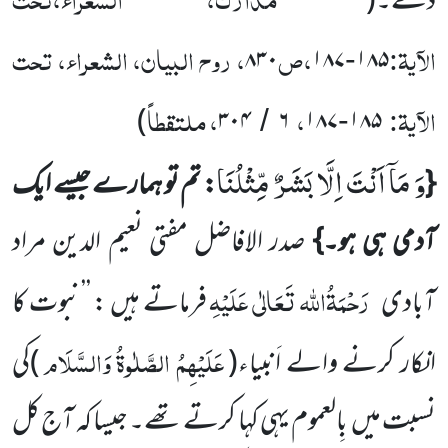
دے۔
(
الآیۃ:
،ص
، روح البیان، الشعراء، تحت
۸۳۰
۱۸۷
۱۸۵
-
الآیۃ:
،
، ملتقطاً
)
۳۰۴
۶
۱۸۷
۱۸۵
/
-
وَ مَاۤ اَنْتَ اِلَّا بَشَرٌ مِّثْلُنَا
{
: تم تو ہمارے جیسے ایک
آدمی ہی ہو۔}
صدر الافاضل مفتی نعیم الدین مراد
رَحْمَۃُاللہ تَعَالٰی عَلَیْہِ
آبادی
فرماتے ہیں : ’’نبوت کا
عَلَیْہِمُ الصَّلٰوۃُ وَالسَّلَام
انکار کرنے والے اَنبیاء(
)کی
نسبت میں بِالعموم یہی کہا کرتے تھے۔ جیسا کہ آج کل