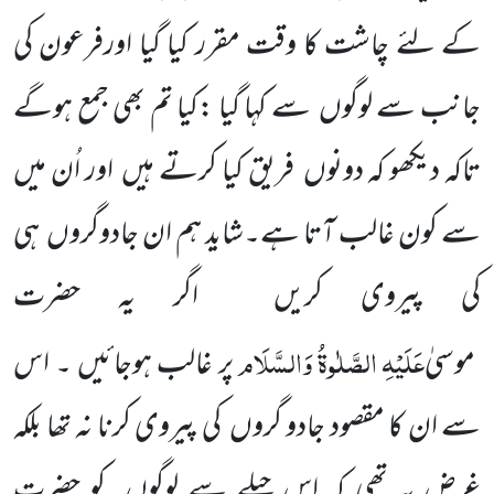
کے لئے چاشت کا وقت مقرر کیا گیا اورفرعون کی
جانب سے لوگوں سے کہا گیا :کیا تم بھی جمع ہوگے
تاکہ دیکھو کہ دونوں فریق کیا کرتے ہیں اور اُن میں
سے کون غالب آتا ہے۔شاید ہم ان جادوگروں ہی
کی پیروی کریں اگر یہ حضرت
عَلَیْہِ
الصَّلٰوۃُ
وَالسَّلَام
موسیٰ
پر غالب ہوجائیں ۔ اس
سے ان کا مقصود جادو گروں کی پیروی کرنا نہ تھا بلکہ
غرض یہ تھی کہ اس حیلے سے لوگوں کو حضرت