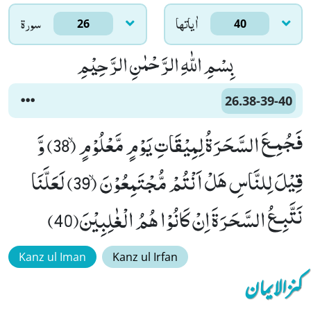
اٰياتها
سورۃ
26
40
بِسْمِ اللّٰهِ الرَّحْمٰنِ الرَّحِیْمِ
26.38-39-40
فَجُمِـعَ السَّحَرَةُ لِمِیْقَاتِ یَوْمٍ مَّعْلُوْمٍۙ (38) وَّ
قِیْلَ لِلنَّاسِ هَلْ اَنْتُمْ مُّجْتَمِعُوْنَۙ (39) لَعَلَّنَا
نَتَّبِـعُ السَّحَرَةَ اِنْ كَانُوْا هُمُ الْغٰلِبِیْنَ(40)
Kanz ul Iman
Kanz ul Irfan
کنزالایمان