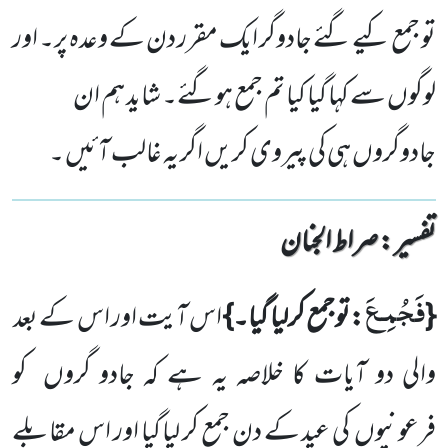
تو جمع کیے گئے جادوگر ایک مقرر دن کے وعدہ پر۔ اور
لوگوں سے کہا گیا کیا تم جمع ہوگئے۔ شاید ہم ان
جادوگروں ہی کی پیروی کریں اگر یہ غالب آئیں ۔
تفسیر : ‎صراط الجنان
فَجُمِ
ـ
عَ
}
:
توجمع کرلیا گیا۔
{
اس آیت اور اس کے بعد
والی دو آیات کا خلاصہ یہ ہے کہ جادو گروں کو
فرعونیوں کی عید کے دن جمع کر لیا گیا اور اس مقابلے