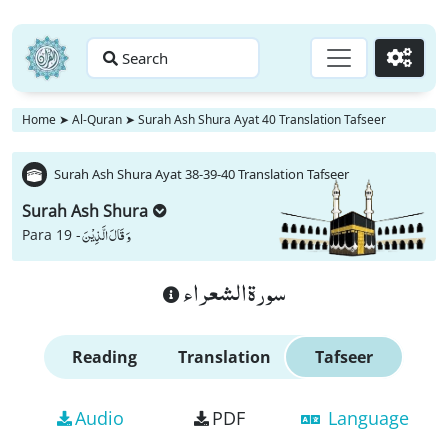
Search
Go
Home
➤
Al-Quran
➤
Surah Ash Shura Ayat 40 Translation Tafseer
Surah Ash Shura Ayat 38-39-40 Translation Tafseer
Surah Ash Shura
وَ قَالَ الَّذِیْنَ
Para 19 -
سورة الشعراء
Reading
Translation
Tafseer
Audio
PDF
Language