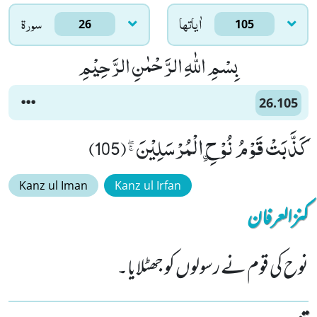
اٰياتها
سورۃ
26
105
بِسْمِ اللّٰهِ الرَّحْمٰنِ الرَّحِیْمِ
26.105
كَذَّبَتْ قَوْمُ نُوْحِ ﹰالْمُرْسَلِیْنَﭕ(105)
Kanz ul Iman
Kanz ul Irfan
کنزالعرفان
نوح کی قوم نے رسولوں کو جھٹلایا۔