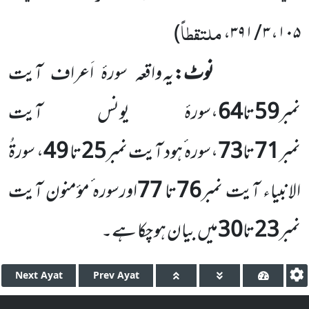
ملتقطاً
)
،
۳ / ۳۹۱
،
۱۰۵
نوٹ:
یہ واقعہ سورۂ اَعراف آیت
نمبر
59
تا
64
،سورۂ یونس آیت
نمبر
71
تا
73
،سورہ ٔہود آیت نمبر
25
تا
49
، سورۃُ
الانبیاء آیت نمبر
76
تا
77
اورسورہ ٔمؤمنون آیت
نمبر
23
تا
30
میں بیان ہو چکا ہے۔
Next
Ayat
Prev
Ayat