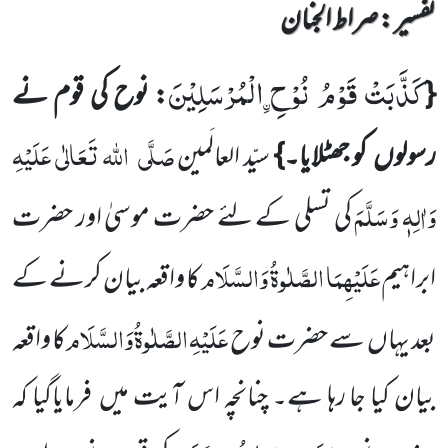
تفسیر : ‎صراط الجنان
كَذَّبَتْ قَوْمُ نُوْحِ ﹰالْمُرْسَلِیْنَ
{
: نوح کی قوم نے
صَلَّی
اللہ تَعَالٰی عَلَیْہِ
رسولوں کو جھٹلایا۔}
سیّد العالَمین
وَاٰلِہٖ وَسَلَّمَ
کی تسلی کے لئے حضرت موسیٰ اور حضرت
عَلَیْہِمَا الصَّلٰوۃُ وَالسَّلَام
ابراہیم
کا واقعہ بیان کرنے کے
عَلَیْہِ
الصَّلٰوۃُ
وَالسَّلَام
بعد یہاں سے حضرت نوح
کا واقعہ
بیان کیا جا رہا ہے۔ چنانچہ اس آیت میں فرمایاگیا کہ