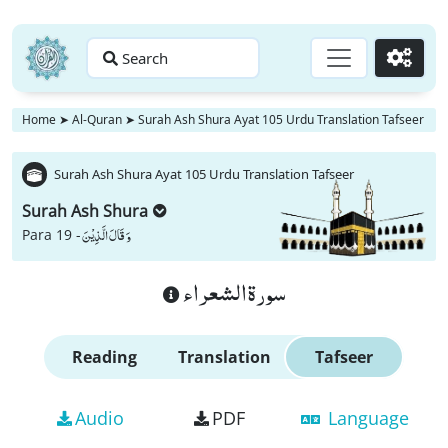
Search
Go
Home
➤
Al-Quran
➤
Surah Ash Shura Ayat 105 Urdu Translation Tafseer
Surah Ash Shura Ayat 105 Urdu Translation Tafseer
Surah Ash Shura
وَ قَالَ الَّذِیْنَ
Para 19 -
سورة الشعراء
Reading
Translation
Tafseer
Audio
PDF
Language