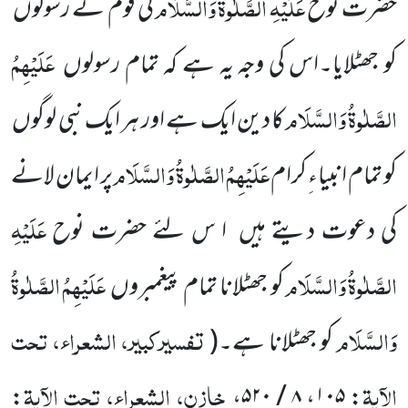
عَلَیْہِ
الصَّلٰوۃُ
وَالسَّلَام
حضرت نوح
کی قوم نے رسولوں
عَلَیْہِمُ
کو جھٹلایا۔اس کی وجہ یہ ہے کہ تمام رسولوں
الصَّلٰوۃُ وَالسَّلَام
کا دین ایک ہے اور ہر ایک نبی لوگوں
عَلَیْہِمُ
الصَّلٰوۃُ وَالسَّلَام
کو تمام انبیاء ِکرام
پر ایمان لانے
عَلَیْہِ
کی دعوت دیتے ہیں ا س لئے حضرت نوح
الصَّلٰوۃُ
وَالسَّلَام
عَلَیْہِمُ
الصَّلٰوۃُ
کو جھٹلانا تمام پیغمبروں
وَالسَّلَام
تفسیرکبیر، الشعراء، تحت
کو جھٹلانا ہے۔(
الآیۃ
خازن، الشعراء، تحت الآیۃ
:
،
۸ / ۵۲۰
،
۱۰۵
: