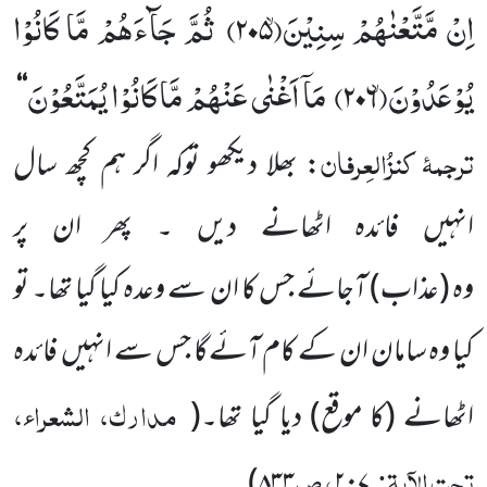
اِنْ مَّتَّعْنٰهُمْ سِنِیْنَۙ(
۲۰۵)
ثُمَّ جَآءَهُمْ مَّا كَانُوْا
یُوْعَدُوْنَۙ(
۲۰۶)
مَاۤ اَغْنٰى عَنْهُمْ مَّا كَانُوْا یُمَتَّعُوْنَ
‘‘
ترجمۂ کنزُالعِرفان
: بھلا دیکھو توکہ اگر ہم کچھ سال
انہیں فائدہ اٹھانے دیں ۔ پھر ان پر
وہ (عذاب) آجائے جس کا ان سے وعدہ کیا گیا تھا۔ تو
کیا وہ سامان ان کے کام آئےگا جس سے انہیں فائدہ
مدارک، الشعراء،
اٹھانے (کا موقع) دیا گیا تھا۔
(
تحت الآیۃ:
، ص
)
۸۳۳
۲۰۷