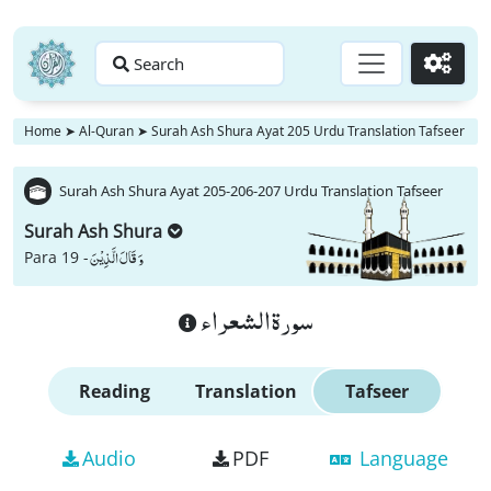
Search
Go
Home
➤
Al-Quran
➤
Surah Ash Shura Ayat 205 Urdu Translation Tafseer
Surah Ash Shura Ayat 205-206-207 Urdu Translation Tafseer
Surah Ash Shura
وَ قَالَ الَّذِیْنَ
Para 19 -
سورة الشعراء
Reading
Translation
Tafseer
Audio
PDF
Language