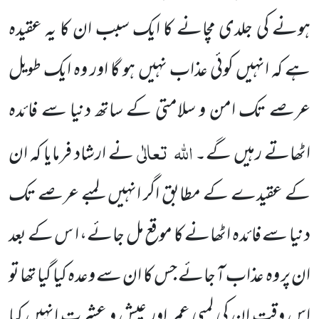
ہونے کی جلدی مچانے کا ایک سبب ان کا یہ عقیدہ
ہے کہ انہیں کوئی عذاب نہیں ہو گا اور وہ ایک طویل
عرصے تک امن و سلامتی کے ساتھ دنیا سے فائدہ
اللہ
تعالٰی
اٹھاتے رہیں گے۔
نے ارشاد فرمایا کہ ان
کے عقیدے کے مطابق اگر انہیں لمبے عرصے تک
دنیا سے فائدہ اٹھانے کا موقع مل جائے، ا س کے بعد
ان پر وہ عذاب آ جائے جس کا ان سے وعدہ کیا گیا تھا تو
اس وقت ان کی
لمبی عمر اور عیش و عشرت انہیں کیا