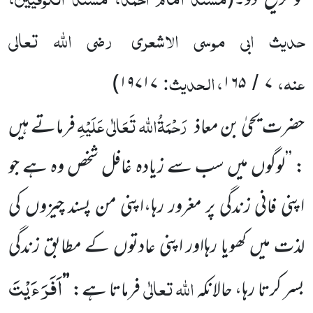
کو ترجیح دو۔
(
حدیث ابی موسی الاشعری
رضی اللّٰہ تعالی
عنہ،
، الحدیث:
)
۱۹۷۱۷
۱۶۵
۷
/
رَحْمَۃُاللہ تَعَالٰی عَلَیْہِ
حضرت یحیٰ بن معاذ
فرماتے ہیں
: ’’لوگوں میں سب سے زیادہ غافل شخص وہ ہے جو
اپنی فانی زندگی پر مغرور رہا،اپنی من پسند چیزوں کی
لذت میں کھویا رہااور اپنی عادتوں کے مطابق زندگی
اَفَرَءَیْتَ
اللہ
تعالٰی
بسر کرتا رہا، حالانکہ
فرماتا ہے:
’’