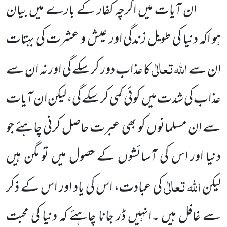
ان آیات میں اگرچہ کفار کے بارے میں بیان
ہو اکہ دنیا کی طویل زندگی اور عیش و عشرت کی بہتات
اللہ
تعالٰی
ان سے
کا عذاب دور کر سکے گی اور نہ ان سے
عذاب کی شدت میں کوئی کمی کر سکے گی، لیکن ان آیات
سے ان مسلمانوں کو بھی عبرت حاصل کرنی چاہئے جو
دنیا اور اس کی آسائشوں کے حصول میں تو مگن ہیں
اللہ
تعالٰی
لیکن
کی عبادت، اس کی یاد اور اس کے ذکر
سے غافل ہیں ۔انہیں ڈر جانا چاہئے کہ دنیا کی محبت