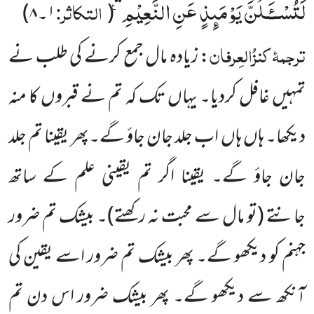
لَتُسْــٴَـلُنَّ یَوْمَىٕذٍ عَنِ النَّعِیْمِ۠
التکاثر:
‘‘
(
۱۔۸
)
ترجمۂ کنزُالعِرفان
: زیادہ مال جمع کرنے کی طلب نے
تمہیں غافل کردیا۔ یہاں تک کہ تم نے قبروں کا منہ
دیکھا۔ ہاں ہاں اب جلد جان جاؤ گے۔پھر یقینا تم جلد
جان جاؤ گے۔ یقینا اگر تم یقینی علم کے ساتھ
جانتے (تو مال سے محبت نہ رکھتے)۔ بیشک تم ضرور
جہنم کو دیکھو گے۔ پھر بیشک تم ضرور اسے یقین کی
آنکھ سے دیکھو گے۔ پھر بیشک ضرور اس دن تم