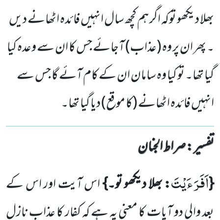
بھلا دیکھو توکہ اگر ہم کچھ سال انہیں فائدہ اٹھانے دیں
۔ پھر ان پر وہ (عذاب) آجائے جس کا ان سے وعدہ کیا
گیا تھا۔ تو کیا وہ سامان ان کے کام آئے گا جس سے
انہیں فائدہ اٹھانے (کا موقع) دیا گیا تھا۔
تفسیر : ‎صراط الجنان
اَفَرَءَیْتَ
{
: بھلا دیکھو تو۔}
اس آیت اور اس کے
بعد والی دو آیات کا معنی یہ ہے کہ کفار کا عذاب نازل