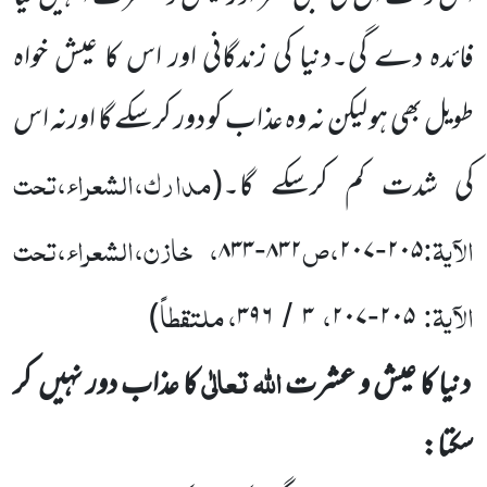
فائدہ دے گی۔دنیا کی زندگانی اور اس کا عیش خواہ
طویل بھی ہو لیکن نہ وہ عذاب کو دور کرسکے گا اورنہ اس
مدارک،الشعراء،تحت
کی شدت کم کرسکے گا۔
(
الآیۃ:
،ص
، خازن،الشعراء،تحت
۸۳۳
۸۳۲
۲۰۷
۲۰۵
-
-
الآیۃ:
،
، ملتقطاً
)
۳۹۶
۳
۲۰۷
۲۰۵
/
-
اللہ
تعالٰی
دنیا کا عیش و عشرت
کا عذاب دور نہیں کر
سکتا: