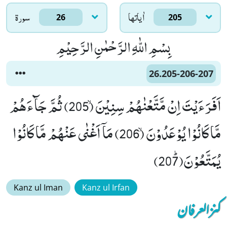
اٰياتها
سورۃ
26
205
بِسْمِ اللّٰهِ الرَّحْمٰنِ الرَّحِیْمِ
26.205-206-207
اَفَرَءَیْتَ اِنْ مَّتَّعْنٰهُمْ سِنِیْنَۙ (205) ثُمَّ جَآءَهُمْ
مَّا كَانُوْا یُوْعَدُوْنَۙ (206) مَاۤ اَغْنٰى عَنْهُمْ مَّا كَانُوْا
یُمَتَّعُوْنَﭤ(207)
Kanz ul Iman
Kanz ul Irfan
کنزالعرفان