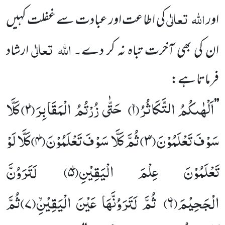
اللہ
تعالٰی
اور
کی اطاعت اور عبادت سے غفلت کہیں
اللہ
تعالٰی
ان کی بھی آخرت تباہ نہ کر دے۔
ارشاد
فرماتا ہے:
اَلْهٰىكُمُ التَّكَاثُرُۙ(
۱)
حَتّٰى زُرْتُمُ الْمَقَابِرَؕ(
۲)
كَلَّا
’’
سَوْفَ تَعْلَمُوْنَۙ(
۳)
ثُمَّ كَلَّا سَوْفَ تَعْلَمُوْنَؕ(
۴)
كَلَّا لَوْ
تَعْلَمُوْنَ عِلْمَ الْیَقِیْنِؕ(
۵)
لَتَرَوُنَّ
الْجَحِیْمَۙ(
۶)
ثُمَّ لَتَرَوُنَّهَا عَیْنَ الْیَقِیْۙنِ(
۷)
ثُمَّ