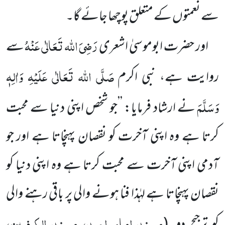
سے نعمتوں کے متعلق پوچھا جائے گا۔
رَضِیَ اللہ تَعَالٰی عَنْہُ
اور حضرت ابوموسیٰ اشعری
سے
صَلَّی اللہ تَعَالٰی عَلَیْہِ وَاٰلِہٖ
روایت ہے، نبی اکرم
وَسَلَّمَ
نے ارشاد فرمایا: ’’جو شخص اپنی دنیا سے محبت
کرتا ہے وہ اپنی آخرت کو نقصان پہنچاتا ہے اور جو
آدمی اپنی آخرت سے محبت کرتا ہے وہ اپنی دنیا کو
نقصان پہنچاتا ہے لہٰذا فنا ہونے والی پر باقی رہنے والی
مسند امام احمد، مسند الکوفیین،