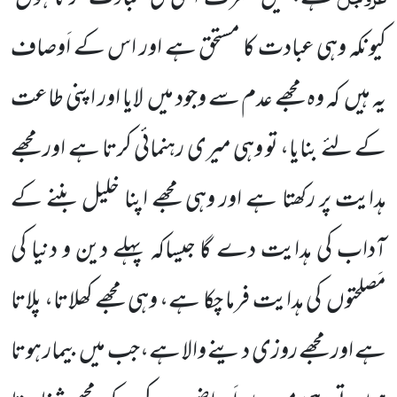
کیونکہ وہی عبادت کا مستحق ہے اور اس کے اَوصاف
یہ ہیں کہ وہ مجھے عدم سے وجود میں لایا اور اپنی طاعت
کے لئے بنایا، تو وہی میری رہنمائی کرتا ہے اور مجھے
ہدایت پر رکھتا ہے اور وہی مجھے اپنا خلیل بننے کے
آداب کی ہدایت دے گا جیساکہ پہلے دین و دنیا کی
مَصلحتوں کی ہدایت فرما چکا ہے، وہی مجھے کھلاتا، پلاتا
ہے اور مجھے روزی دینے والا ہے،جب میں بیمار ہوتا