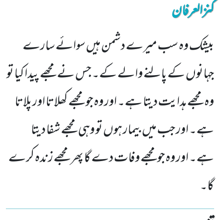
کنزالعرفان
بیشک وہ سب میرے دشمن ہیں سوائے سارے
جہانوں کے پالنے والے کے۔ جس نے مجھے پیدا کیا تو
وہ مجھے ہدایت دیتا ہے۔ اور وہ جو مجھے کھلاتا اور پلاتا
ہے۔ اور جب میں بیمار ہوں تو وہی مجھے شفا دیتا
ہے۔ اور وہ جومجھے وفات دے گا پھر مجھے زندہ کرے
گا۔