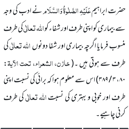
عَلَیْہِ
الصَّلٰوۃُ
وَالسَّلَام
حضرت ابراہیم
نے ادب کی وجہ
اللہ تعالٰی
سے بیماری کو اپنی طرف اور شفاء کو
کی طرف
اللہ تعالٰی
منسوب فرمایا اگرچہ بیماری اور شفا دونوں
کی
خازن، الشعراء، تحت الآیۃ
طرف سے ہوتی ہیں ۔(
:
۸۰
،
۳ / ۳۸۹
) اس سے معلو م ہوا کہ برائی کی نسبت اپنی
اللہ
تعالٰی
طرف اور خوبی و بہتری کی نسبت
کی طرف
کرنی چاہیے۔