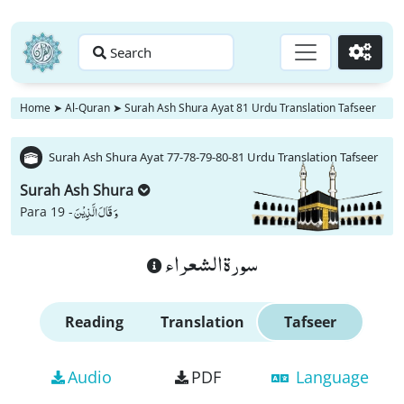
Search
Go
Home
➤
Al-Quran
➤
Surah Ash Shura Ayat 81 Urdu Translation Tafseer
Surah Ash Shura Ayat 77-78-79-80-81 Urdu Translation Tafseer
Surah Ash Shura
وَ قَالَ الَّذِیْنَ
Para 19 -
سورة الشعراء
Reading
Translation
Tafseer
Audio
PDF
Language