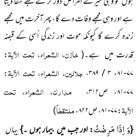
ہوں تو وہی میرے اَمراض دور کر کے مجھے شفا دیتا
ہے اور وہی مجھے وفات دے گا، پھر آخرت میں مجھے
زندہ کرے گا کیونکہ موت اور زندگی اُسی کے قبضہ
خازن، الشعراء، تحت الآیۃ
ِقدرت میں ہے۔(
:
جلالین، الشعراء، تحت الآیۃ
:
،
۳ / ۳۸۹
،
۷۷-۸۱
مدارک، الشعراء، تحت
۷۷-۸۱
، ص
۳۱۲
،
الآیۃ
ملتقطاً
:
۷۷-۸۱
، ص
۸۲۲
،
)
وَ اِذَا مَرِضْتُ
{
: اور جب میں بیمار ہوں ۔}
یہاں