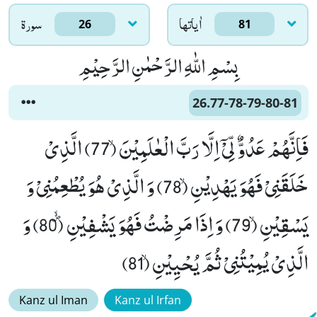
اٰياتها
سورۃ
26
81
بِسْمِ اللّٰهِ الرَّحْمٰنِ الرَّحِیْمِ
26.77-78-79-80-81
فَاِنَّهُمْ عَدُوٌّ لِّیْۤ اِلَّا رَبَّ الْعٰلَمِیْنَۙ (77) الَّذِیْ
خَلَقَنِیْ فَهُوَ یَهْدِیْنِۙ (78) وَ الَّذِیْ هُوَ یُطْعِمُنِیْ وَ
یَسْقِیْنِۙ (79) وَ اِذَا مَرِضْتُ فَهُوَ یَشْفِیْنِﭪ (80) وَ
الَّذِیْ یُمِیْتُنِیْ ثُمَّ یُحْیِیْنِۙ (81)
Kanz ul Iman
Kanz ul Irfan