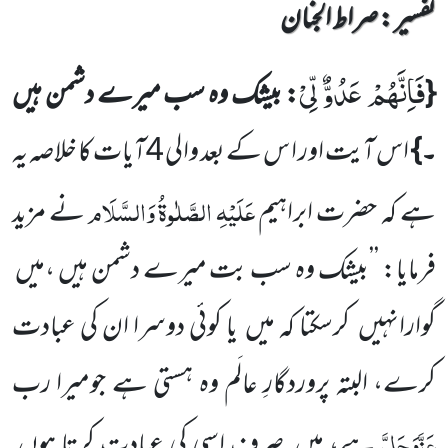
تفسیر : ‎صراط الجنان
فَاِنَّهُمْ عَدُوٌّ لِّیْ
{
: بیشک وہ سب میرے دشمن ہیں
۔}
اس آیت اور ا س کے بعد والی 4آیات کا خلاصہ یہ
عَلَیْہِ
الصَّلٰوۃُ
وَالسَّلَام
ہے کہ حضرت ابراہیم
نے مزید
فرمایا: ’’بیشک وہ سب بت میرے دشمن ہیں ،میں
گوارانہیں کرسکتا کہ میں یا کوئی دوسرا ان کی عبادت
کرے، البتہ پروردگارِ عالَم وہ ہستی ہے جومیرا رب
عَزَّوَجَلَّ
ہے، میں صرف اسی کی عبادت کرتا ہوں