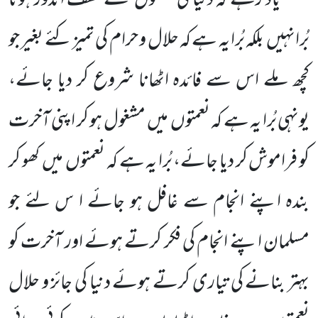
یاد رہے کہ دنیا کی نعمتوں سے لُطف اندوز ہونا
بُرانہیں بلکہ بُرا یہ ہے کہ حلال و حرام کی تمیز کئے بغیر جو
کچھ ملے اس سے فائدہ اٹھانا شروع کر دیا جائے،
یونہی بُرا یہ ہے کہ نعمتوں میں مشغول ہو کر اپنی آخرت
کو فراموش کر دیا جائے، بُرا یہ ہے کہ نعمتوں میں کھو کر
بندہ اپنے انجام سے غافل ہو جائے ا س لئے جو
مسلمان اپنے انجام کی فکر کرتے ہوئے اور آخرت کو
بہتر بنانے کی تیاری کرتے ہوئے دنیا کی جائز و حلال