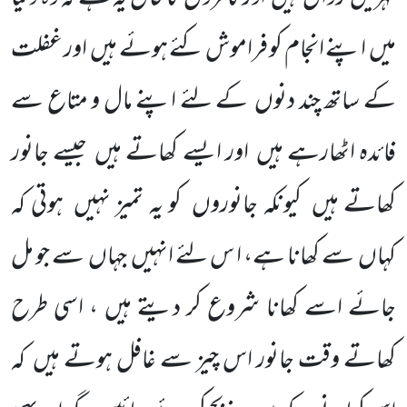
میں اپنے انجام کو فراموش کئے ہوئے ہیں اور غفلت
کے ساتھ چند دنوں کے لئے اپنے مال و متاع سے
فائدہ اٹھارہے ہیں اور ایسے کھاتے ہیں جیسے جانور
کھاتے ہیں کیونکہ جانوروں کو یہ تمیز نہیں ہوتی کہ
کہاں سے کھانا ہے، ا س لئے انہیں جہاں سے جو مل
جائے اسے کھانا شروع کر دیتے ہیں ، اسی طرح
کھاتے وقت جانور اس چیز سے غافل ہوتے ہیں کہ