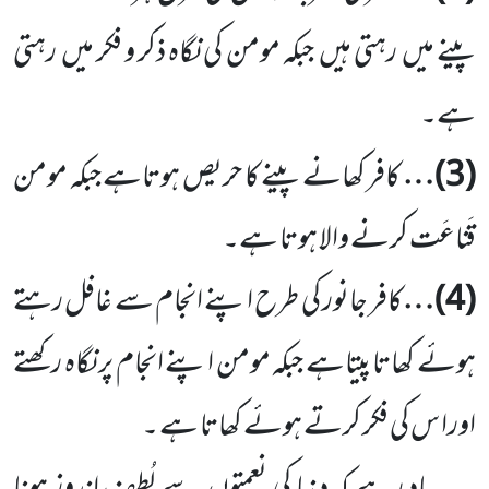
پینے میں رہتی ہیں جبکہ مومن کی نگاہ ذکر و فکر میں رہتی
ہے۔
(3)
…
کافر کھانے پینے کا حریص ہوتاہے جبکہ مومن
قَناعَت کرنے والا ہوتا ہے۔
(4)
…
کافر جانور کی طرح اپنے انجام سے غافل رہتے
ہوئے کھاتا پیتاہے جبکہ مومن اپنے انجام پر نگاہ رکھتے
اورا س کی فکر کرتے ہوئے کھاتا ہے ۔