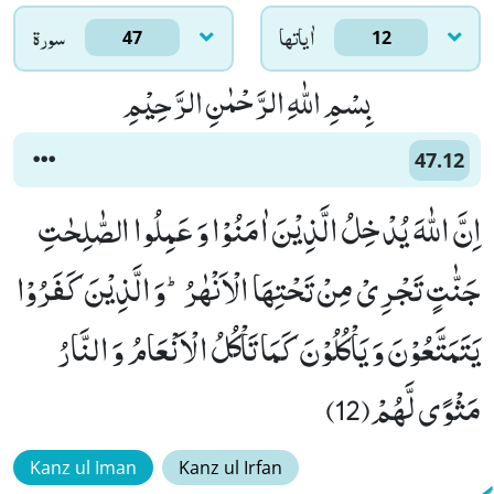
اٰياتها
سورۃ
47
12
بِسْمِ اللّٰهِ الرَّحْمٰنِ الرَّحِیْمِ
47.12
اِنَّ اللّٰهَ یُدْخِلُ الَّذِیْنَ اٰمَنُوْا وَ عَمِلُوا الصّٰلِحٰتِ
جَنّٰتٍ تَجْرِیْ مِنْ تَحْتِهَا الْاَنْهٰرُؕ-وَ الَّذِیْنَ كَفَرُوْا
یَتَمَتَّعُوْنَ وَ یَاْكُلُوْنَ كَمَا تَاْكُلُ الْاَنْعَامُ وَ النَّارُ
مَثْوًى لَّهُمْ(12)
Kanz ul Iman
Kanz ul Irfan