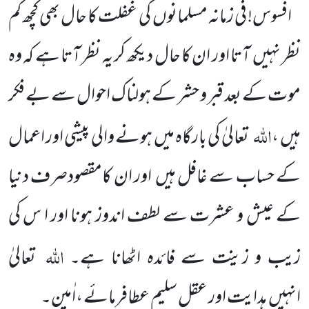
افسوس! فی زمانہ مسلمانوں کی غفلت کا حال بھی کچھ کم
نظر نہیں آتا اور ان کا حال دیکھ کر یہ نظر آتا ہے کہ وہ
موت کے بعد قبر و حشر کے ہولناک احوال سے بے فکر
اللہ
ہیں ،
تعالیٰ کی بارگاہ میں ہونے والی پیشی اور اعمال
کے حساب سے غافل ہیں اور ان کامقصودصرف دنیا
کے عیش و عشرت سے لطف اندوز ہونا اور ا س کی
اللہ
زیب و زینت سے فائدہ اٹھانا ہے۔
تعالیٰ
انہیں ہدایت اور عقلِ سلیم عطافرمائے ،اٰمین۔