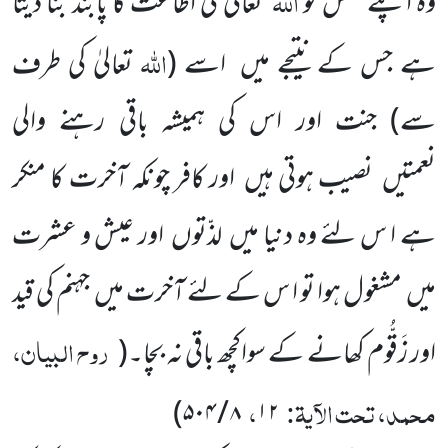
اللہ
وہ اپنے نفس کو
تعالیٰ کی اطاعت کا پابند بنا دیتا
اللہ
ہے جس کے نتیجے میں اسے
(
تعالیٰ کی طرف
سے)
جنت اور اس کی ہمیشہ باقی رہنے والی
نعمتیں نصیب ہوتی ہیں اور کافر چونکہ آخرت کا منکر
ہے ا س لئے وہ دنیا میں لذّتوں اور عیش و عشرت
میں مشغول ہوا تو ا س کے لئے آخرت میں جہنم کی قید
روح البیان،
اور زَقُّوم کھانے کے سواکچھ باقی نہ بچا۔
(
محمد، تحت الآیۃ:
،
)
۸ / ۵۰۴
۱۲