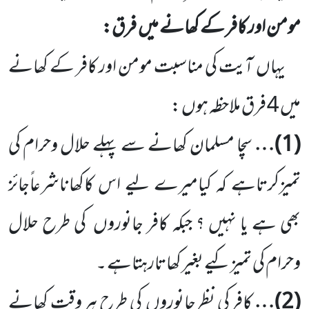
مومن اور کافر کے کھانے میں فرق:
یہاں آیت کی مناسبت مومن اور کافر کے کھانے
میں 4 فرق ملاحظہ ہوں :
(1)
…
سچا مسلمان کھانے سے پہلے حلال وحرام کی
تمیزکرتاہے کہ کیامیرے لیے اس کاکھاناشرعاًجائز
بھی ہے یا نہیں ؟ جبکہ کافر جانوروں کی طرح حلال
وحرام کی تمیزکیے بغیرکھاتارہتاہے ۔
(2)
…
کافر کی نظرجانوروں کی طرح ہر وقت کھانے