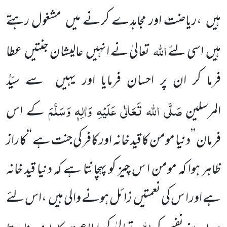
ہیں ،ریاضت اور مجاہدے کرنے میں مشغول رہتے
اللہ
ہیں اسی لئے
تعالیٰ نے انہیں عالیشان جنتیں عطا
فرما کر ان پر احسان فرمایا اور یہیں سے سیِّدُ
صَلَّی اللہ تَعَالٰی عَلَیْہِ وَاٰلِہٖ وَسَلَّمَ
المرسلین
کے اس
فرمان ’’دنیا مومن کا قید خانہ اور کافر کی جنت ہے ‘‘کا راز
ظاہر ہوا کہ مومن ا س چیز کو پہچانتا ہے کہ دنیا قید خانہ
ہے اور ا س کی نعمتیں زائل ہونے والی ہیں ،اس لئے