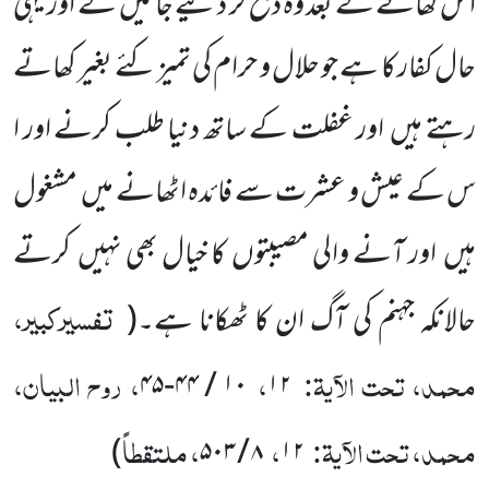
اس کھانے کے بعد وہ ذبح کر دئیے جائیں گے اور یہی
حال کفار کا ہے جو حلال و حرام کی تمیز کئے بغیر کھاتے
رہتے ہیں اور غفلت کے ساتھ دنیا طلب کرنے اور ا
س کے عیش و عشرت سے فائدہ اٹھانے میں مشغول
ہیں اور آنے والی مصیبتوں کا خیال بھی نہیں کرتے
تفسیرکبیر،
حالانکہ جہنم کی آگ ان کا ٹھکانا ہے۔
(
محمد، تحت الآیۃ:
،
، روح البیان،
۱۰ / ۴۴-۴۵
۱۲
محمد، تحت الآیۃ:
،
، ملتقطاً
)
۸ / ۵۰۳
۱۲