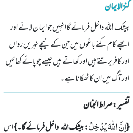
کنزالایمان
بیشک اللہ داخل فرمائے گا انہیں جو ایمان لائے اور
اچھے کام کئے باغوں میں جن کے نیچے نہریں رواں
اور کافر برتتے ہیں اور کھاتے ہیں جیسے چوپائے کھائیں
اور آگ میں ان کا ٹھکانا ہے۔
تفسیر : ‎صراط الجنان
اِنَّ اللّٰهَ یُدْخِلُ
اللہ
{
: بیشک
داخل فرمائے گا۔}
اس