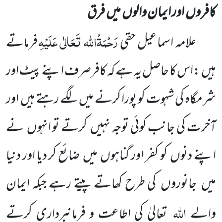
کافروں اور ایمان والوں میں فرق
رَحْمَۃُاللہ تَعَالٰی عَلَیْہِ
علامہ اسماعیل حقی
فرماتے
ہیں :اس کا حاصل یہ ہے کہ کافرصرف اپنے پیٹ اور
شرمگاہ کی شہوت کو پورا کرنے میں لگے رہتے ہیں اور
آخرت کی جانب کوئی توجہ نہیں کرتے تو انہوں نے
اپنے دنوں کو کفر اور گناہوں میں ضائع کر دیا اور دنیا
میں جانوروں کی طرح کھاتے پیتے رہے جبکہ ایمان
اللہ
والے
تعالیٰ کی اطاعت و فرمانبرداری کرتے