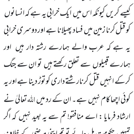
کیسے کریں
کیونکہ اس میں
ایک
خرابی یہ ہے کہ انسانوں
کو قتل کرنا زمین میں
فساد پھیلانا ہے اور دوسری خرابی
یہ ہے کہ عرب والے ہمارے رشتہ دار
ہیں
اور
ہمارے قبیلوں
سے تعلق رکھتے ہیں
تو ان سے جنگ
کرکے انہیں
قتل کرنارشتے داری کو توڑ دینا ہے اور یہ
اللہ
کوئی
اچھا کام نہیں
ہے۔ ان کے رد میں
تعالیٰ نے
ارشاد فرمایا : اے منافقو! تم سے یہ بعید نہیں
کہ اگر