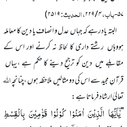
باب،
، الحدیث:
)
۲۵۱۹
۲۲۹
/
۴
-
۵۷
البتہ یاد رہے کہ جہاں
عدل و انصاف یا دین کا معاملہ
ہووہاں
رشتے داری کا لحاظ نہ کرنے اور اس کے
مقابلے میں
دین کو ترجیح دینے کا حکم ہے ،یہاں
اللہ
قرآنِ مجید سے اس کی دو مثالیں
ملاحظہ ہوں ،چنانچہ
تعالیٰ ارشاد فرماتا ہے :
یٰۤاَیُّهَا الَّذِیْنَ اٰمَنُوْا كُوْنُوْا قَوّٰمِیْنَ بِالْقِسْطِ
’’