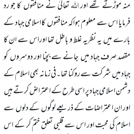
اللہ
منہ موڑتے تھے اور
تعالیٰ نے منافقوں
کا جو رد
فرمایا اس سے معلوم ہواکہ منافقوں
کااسلامی جہاد کے
بارے میں
یہ نظریہ غلط و باطل تھا اوراس سے ان کا
مقصد صرف جہاد میں
جانے سے بچنا اور دوسروں
کو
جہاد میں
شرکت سے روکنا تھا۔فی زمانہ بھی اسلام کے
دشمن اسلامی جہاد پر اسی طرح کے اعتراض کرتے ہیں
اور ان اعتراضات کے ذریعے لوگوں
کے دلوں
سے
اسلام کی محبت اور اس سے قلبی تعلق ختم کر کے اس