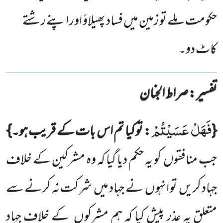
حکومت ملے تو زمین میں فساد پھیلاؤ اور اپنے رشتے
کاٹ دو۔
تفسیر : ‎صراط الجنان
فَهَلْ عَسَیْتُمْ
{
: تو کیا تم اس بات کے قریب ہو۔}
جب منافقوں
کو یہ حکم دیا گیا کہ وہ مشرکین کے خلاف
جہاد کریں
تو انہوں
نے جہاد میں
شرکت نہ کرنے سے
متعلق یہ عذر پیش کیا کہ ہم مشرکوں
کے خلاف جہاد