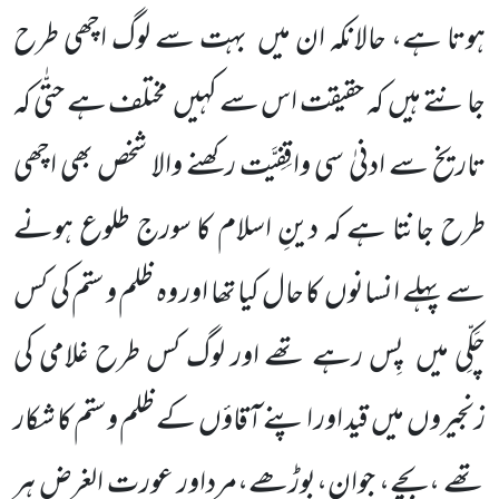
ہوتا ہے، حالانکہ ان میں
بہت سے لوگ اچھی طرح
جانتے ہیں
کہ حقیقت اس سے کہیں
مختلف ہے حتّٰی کہ
تاریخ سے ادنیٰ سی واقِفِیَّت رکھنے والا شخص بھی اچھی
طرح جانتا ہے کہ دینِ اسلام کا سورج طلوع ہونے
سے پہلے انسانوں
کا حال کیا تھا اور وہ ظلم و ستم کی کس
چَکِّی میں
پِس رہے تھے اور لوگ کس طرح غلامی کی
زنجیروں
میں
قید اور اپنے آقاؤں
کے ظلم و ستم کا شکار
تھے ،بچے، جوان،بوڑھے،مرداور عورت الغرض ہر