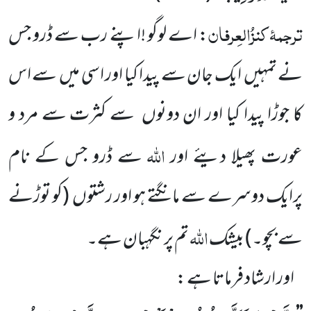
ترجمۂ
کنزُالعِرفان
: اے لوگو !اپنے رب سے ڈرو جس
نے تمہیں
ایک جان سے پیدا کیا اور اسی میں
سے اس
کا جوڑا پیدا کیا اور ان دونوں
سے کثرت سے مرد و
اللہ
عورت پھیلا دیئے اور
سے ڈرو جس کے نام
پرایک دوسرے سے مانگتے ہو اور رشتوں
(کو توڑنے
اللہ
سے بچو۔)
بیشک
تم پر نگہبان ہے۔
اور ارشاد فرماتا ہے :