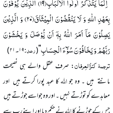
اِنَّمَا یَتَذَكَّرُ اُولُوا الْاَلْبَابِۙ(
۱۹)
الَّذِیْنَ یُوْفُوْنَ
’’
بِعَهْدِ اللّٰهِ وَ لَا یَنْقُضُوْنَ الْمِیْثَاقَۙ(
۲۰)
وَ الَّذِیْنَ
یَصِلُوْنَ مَاۤ اَمَرَ اللّٰهُ بِهٖۤ اَنْ یُّوْصَلَ وَ یَخْشَوْنَ
رَبَّهُمْ وَ یَخَافُوْنَ سُوْٓءَ الْحِسَابِ
رعد:
۔
)
۲۱
۱۹
(
‘‘
ترجمۂ
کنزُالعِرفان
: صرف عقل والے ہی نصیحت
اللہ
مانتے
ہیں ۔ وہ جو
کا عہد پورا کرتے ہیں
اور
معاہدے کو توڑتے
نہیں ۔ اور وہ جواسے جوڑتے ہیں
اللہ
جس کے جوڑنے کا
نے حکم دیا اور اپنے رب سے