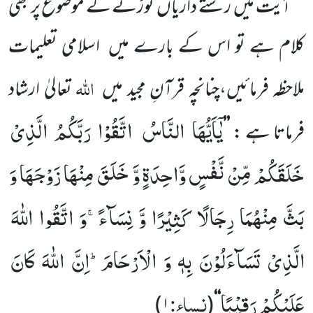
آیت میں
رشتے داریاں
توڑنے کے موضوع پر بھی
کلام ہے تو اس کے بارے میں
اسلامی تعلیمات
اللہ
ملاحظہ فرمائیں،چنانچہ قرآنِ مجید میں
تعالیٰ ارشاد
یٰۤاَیُّهَا النَّاسُ اتَّقُوْا رَبَّكُمُ الَّذِیْ
فرماتا ہے :
’’
خَلَقَكُمْ مِّنْ نَّفْسٍ وَّاحِدَةٍ وَّ خَلَقَ مِنْهَا زَوْجَهَا وَ
بَثَّ مِنْهُمَا رِجَالًا كَثِیْرًا وَّ نِسَآءًۚ-وَ اتَّقُوا اللّٰهَ
الَّذِیْ تَسَآءَلُوْنَ بِهٖ وَ الْاَرْحَامَؕ-اِنَّ اللّٰهَ كَانَ
عَلَیْكُمْ رَقِیْبًا
نساء:
)
۱
(
‘‘