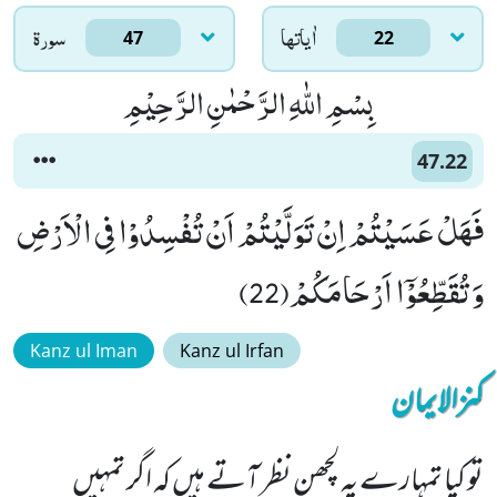
اٰياتها
سورۃ
47
22
بِسْمِ اللّٰهِ الرَّحْمٰنِ الرَّحِیْمِ
47.22
فَهَلْ عَسَیْتُمْ اِنْ تَوَلَّیْتُمْ اَنْ تُفْسِدُوْا فِی الْاَرْضِ
وَ تُقَطِّعُوْۤا اَرْحَامَكُمْ(22)
Kanz ul Iman
Kanz ul Irfan
کنزالایمان
تو کیا تمہارے یہ لچھن نظر آتے ہیں کہ اگر تمہیں