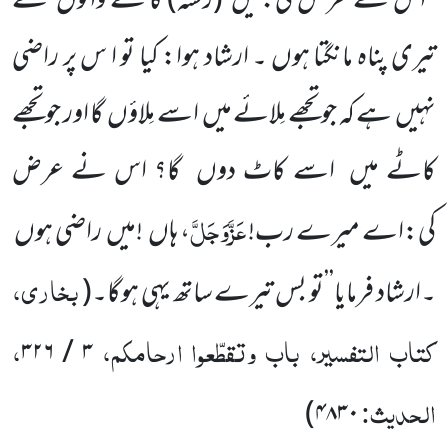
‘‘اس نے عرض کی:میں
(رشتہ)
کاٹنے والوں
سے
تیری پناہ مانگتا ہوں ۔ ارشاد ہوا: کیا تو ا س پر راضی
نہیں
ہے کہ جو تجھے مِلائے میں
اسے مِلاؤں
گا اور جو تجھے
کاٹے میں
اسے کاٹ دوں
گا؟ اس نے عرض
عَزَّوَجَلَّ
کی:اے میرے رب!
، ہاں
!میں
راضی ہوں
بخاری،
۔ارشاد فرمایا’’تو بس تیرے ساتھ یہی ہوگا۔
(
کتاب التفسیر، باب وتقطّعوا ارحامکم،
،
۳۲۶
/
۳
الحدیث:
)
۴۸۳۰