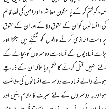
فساد کوختم کر کے پُر سکون معاشرہ اور امن کی فضا قائم
کی ،انسانوں
کو ان کے حقوق دلائے اور ان کے حقوق
پر دست اندازی کرنے والوں
کو شکنجے میں
جکڑا اور
بڑے فسادیوں
کے فساد سے دوسروں
کو بچانے کے
لئے انہیں
قتل کرنے کا حکم دیا تاکہ ان کے ذریعے
ہونے والے فساد سے دوسرے انسانوں
کی حفاظت
ہو اور یہ دوسروں
کے لئے عبرت کا مقام بنیں
اور