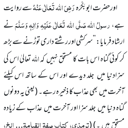
رَضِیَ اللہ تَعَالٰی عَنْہُ
اورحضرت ابوبَکْرَہ
سے روایت
رسولُ
اللہ
صَلَّی اللہ تَعَالٰی عَلَیْہِ وَاٰلِہٖ وَسَلَّمَ
ہے،
نے
ارشاد فرمایا:
’’سرکشی اور رشتے داری توڑنے سے بڑھ
اللہ
کر کوئی گناہ اس بات کا مستحق نہیں
کہ
تعالیٰ
اس کی
سزادنیا میں
جلد دیدے اور اس کے ساتھ اس کیلئے
آخرت میں
بھی عذاب کا ذخیرہ رہے۔
(یعنی یہ دونوں
گناہ دنیا میں
جلد سزا اور آخرت میں
عذاب کے زیادہ
ترمذی، کتاب صفۃ القیامۃ
الخ،
مستحق ہیں ۔)
(
...