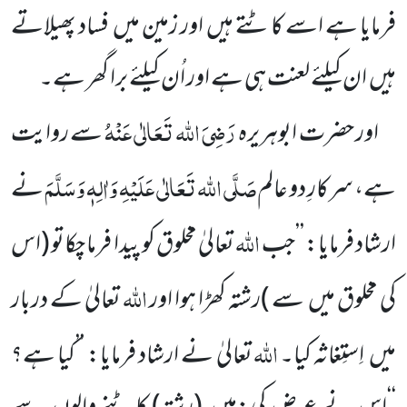
فرمایا ہے اسے کاٹتے ہیں
اور زمین میں
فساد پھیلاتے
ہیں
ان کیلئے لعنت ہی ہے اور اُن کیلئے برا گھر ہے۔
رَضِیَ اللہ تَعَالٰی عَنْہُ
اور حضرت ابوہریرہ
سے روایت
صَلَّی اللہ تَعَالٰی عَلَیْہِ وَاٰلِہٖ وَسَلَّمَ
ہے، سرکارِ دو عالم
نے
اللہ
ارشاد فرمایا:
’’جب
تعالیٰ مخلوق کو پیدا فرما چکاتو
(اس
اللہ
کی مخلوق میں
سے )
رشتہ کھڑا ہوا اور
تعالیٰ کے دربار
اللہ
میں
اِستِغاثہ کیا۔
تعالیٰ نے ارشاد فرمایا: ’’کیا ہے؟