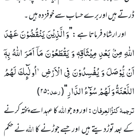
ڈرتے ہیں
اور برے حساب سے خوفزدہ ہیں ۔
وَ الَّذِیْنَ یَنْقُضُوْنَ عَهْدَ
اور ارشاد فرماتا ہے :
’’
اللّٰهِ مِنْۢ بَعْدِ مِیْثَاقِهٖ وَ یَقْطَعُوْنَ مَاۤ اَمَرَ اللّٰهُ بِهٖۤ
اَنْ یُّوْصَلَ وَ یُفْسِدُوْنَ فِی الْاَرْضِۙ-اُولٰٓىٕكَ لَهُمُ
اللَّعْنَةُ وَ لَهُمْ سُوْٓءُ الدَّارِ
رعد:
)
۲۵
(
‘‘
ترجمۂ
کنزُالعِرفان
اللہ
: اور وہ جو
کا عہد اسے پختہ کرنے
اللہ
کے بعد توڑدیتے ہیں
اور جسے جوڑنے کا
نے حکم