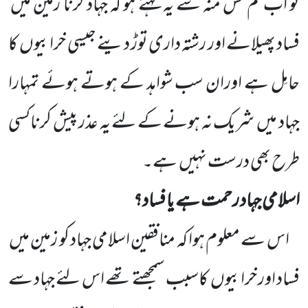
تو اب تم کس منہ سے یہ کہتے ہو کہ جہاد کرنا زمین میں
فساد پھیلانے اور رشتہ داری توڑ دینے جیسی خرابیوں
کا
حامِل ہے اوران سب شواہد کے ہوتے ہوئے تمہارا
جہاد میں
شریک نہ ہونے کے لئے یہ عذر پیش کرناکسی
طرح بھی درست نہیں
ہے۔
اسلامی جہاد رحمت ہے یا فساد؟
اس سے معلوم ہوا کہ منافقین اسلامی جہاد کو زمین میں
فساد اور خرابیوں
کاسبب سمجھتے تھے اس لئے جہاد سے