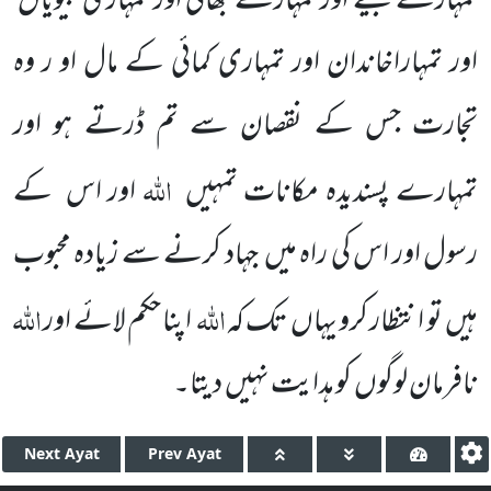
تمہارے
بیٹے اور تمہارے بھائی اور تمہاری بیویاں
اور تمہاراخاندان اور تمہاری کمائی کے مال او ر وہ
تجارت جس کے نقصان سے تم
ڈرتے ہو اور
اللہ
تمہارے پسندیدہ مکانات تمہیں
اور اس
کے
رسول اور اس کی راہ میں
جہاد کرنے سے زیادہ محبوب
اللہ
اللہ
ہیں
تو انتظار کرو یہاں
تک کہ
اپنا حکم لائے اور
نافرمان لوگوں
کو ہدایت نہیں
دیتا۔
Next
Ayat
Prev
Ayat