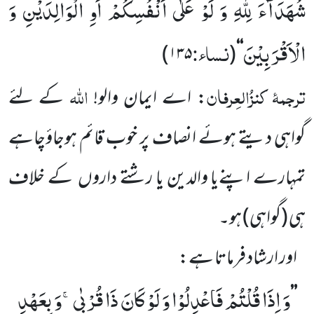
شُهَدَآءَ لِلّٰهِ وَ لَوْ عَلٰۤى اَنْفُسِكُمْ اَوِ الْوَالِدَیْنِ وَ
الْاَقْرَبِیْنَ
نساء:
)
۱۳۵
(
‘‘
ترجمۂ
کنزُالعِرفان
اللہ
: اے ایمان والو!
کے لئے
گواہی دیتے ہوئے انصاف پر خوب قائم ہوجاؤچاہے
تمہارے اپنےیا والدین یا رشتے داروں
کے خلاف
ہی
(گواہی)
ہو۔
اور ارشاد فرماتا ہے:
وَ اِذَا قُلْتُمْ فَاعْدِلُوْا وَ لَوْ كَانَ ذَا قُرْبٰىۚ-وَ بِعَهْدِ
’’