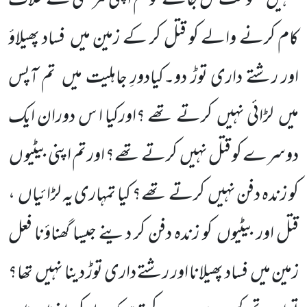
تمہیں
حکومت مل جائے تو تم اپنی مرضی کے خلاف
کام کرنے والے کو قتل کر کے زمین میں
فساد پھیلاؤ
اور رشتے داری توڑ دو۔کیادورِ جاہلیت میں
تم آپس
میں
لڑائی نہیں
کرتے تھے ؟اورکیا ا س دوران ایک
دوسرے کو قتل نہیں
کرتے تھے؟ اور تم اپنی بیٹیو ں
کو زندہ دفن نہیں
کرتے تھے؟ کیا تمہاری یہ لڑائیاں
،
قتل اور بیٹیوں
کو زندہ دفن کر دینے جیسا گھناؤنا فعل
زمین میں
فساد پھیلانا اور رشتے داری توڑ دینا نہیں
تھا؟