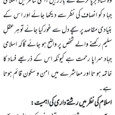
وہ فساد برپا کرنے سے باز رہیں ،اسی تناظُر میں
اسلامی
جہا د کو انصاف کی نظر سے دیکھا جائے اور ا س کے
بنیادی مقاصد پر سچے دل سے غور کیا جائے تو ہر عقلِ
سلیم رکھنے والے شخص پر واضح ہو جائے گاکہ اسلامی
جہاد سراپا رحمت ہے کیونکہ اس کے ذریعے فساد کا
خاتمہ ہو تا اور معاشرے میں
امن و سکون قائم ہوتا
ہے۔
اسلام کی نظر میں
رشتے داری کی اہمیت: