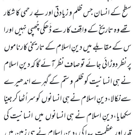
سطح کے انسان جس ظلم و زیادتی اور بے رحمی کا شکار
تھے وہ تاریخ کے واقِف کار سے ڈَھکی چُھپی نہیں
اور ا
س کے مقابلے میں
دینِ اسلام کے تاریخی کارناموں
پر نظر دوڑائی جائے تو صاف نظر آئے گا کہ دینِ اسلام
نے ہی انسانیت کو ظلم و ستم کے گہرے اندھیرے
سے نکالا،دینِ اسلام نے ہی انسانوں
کو سر اُٹھا کر جینا
سکھایا،دینِ اسلام نے ہی انسانوں
میں
انسانیت کی
قدر اور عظمت پیدا کی ،دینِ اسلام نے ہی زمین میں