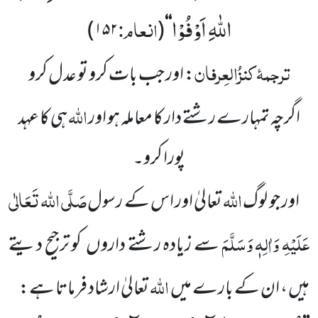
اللّٰهِ اَوْفُوْا
انعام:
)
۱۵۲
(
‘‘
ترجمۂ
کنزُالعِرفان
: اور جب بات کرو تو عدل کرو
اللہ
اگرچہ
تمہارے رشتے دار کا معاملہ ہو اور
ہی کا عہد
پورا کرو۔
اللہ
صَلَّی اللہ تَعَالٰی
اور جو لوگ
تعالیٰ اور اس کے رسول
عَلَیْہِ وَاٰلِہٖ وَسَلَّمَ
سے زیادہ رشتے داروں
کو ترجیح دیتے
اللہ
ہیں ، ان کے بارے میں
تعالیٰ ارشاد فرماتا ہے: