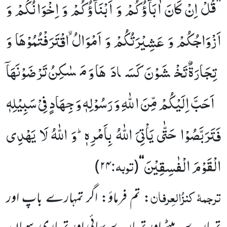
قُلْ اِنْ كَانَ اٰبَآؤُكُمْ وَ اَبْنَآؤُكُمْ وَ اِخْوَانُكُمْ وَ
’’
اَزْوَاجُكُمْ وَ عَشِیْرَتُكُمْ وَ اَمْوَالُ اﰳقْتَرَفْتُمُوْهَا وَ
تِجَارَةٌ تَخْشَوْنَ كَسَادَهَا وَ مَسٰكِنُ تَرْضَوْنَهَاۤ
اَحَبَّ اِلَیْكُمْ مِّنَ اللّٰهِ وَ رَسُوْلِهٖ وَ جِهَادٍ فِیْ سَبِیْلِهٖ
فَتَرَبَّصُوْا حَتّٰى یَاْتِیَ اللّٰهُ بِاَمْرِهٖؕ-وَ اللّٰهُ لَا یَهْدِی
الْقَوْمَ الْفٰسِقِیْنَ
توبہ:
)
۲۴
(
‘‘
ترجمۂ
کنزُالعِرفان
: تم فرماؤ: اگر تمہارے باپ اور