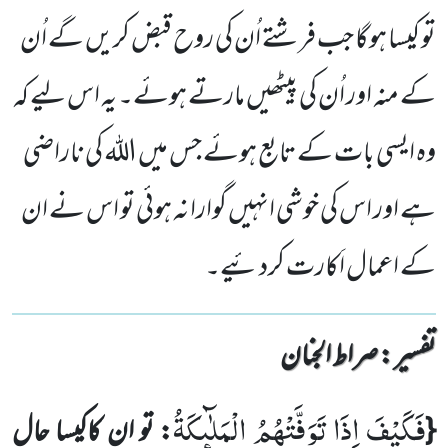
تو کیسا ہوگا جب فرشتے اُن کی روح قبض کریں گے اُن
کے منہ اور اُن کی پیٹھیں مارتے ہوئے۔ یہ اس لیے کہ
وہ ایسی بات کے تابع ہوئے جس میں اللہ کی ناراضی
ہے اور اس کی خوشی انہیں گوارا نہ ہوئی تو اس نے ان
کے اعمال اَکارت کردئیے۔
تفسیر : ‎صراط الجنان
فَكَیْفَ اِذَا تَوَفَّتْهُمُ الْمَلٰٓىٕكَةُ
{
: تو ان کاکیسا حال