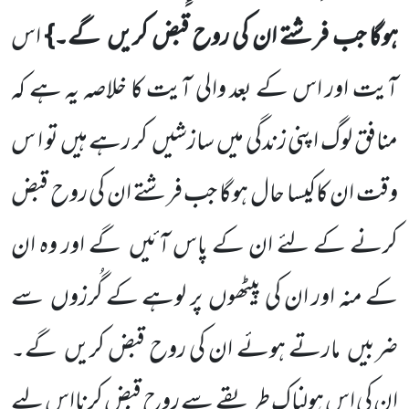
ہوگا جب فرشتے ان کی روح قبض کریں گے۔}
اس
آیت اور اس کے بعد والی آیت کا خلاصہ یہ ہے کہ
منافق لوگ اپنی زندگی میں سازشیں کر رہے ہیں تو ا س
وقت ان کاکیسا حال ہوگا جب فرشتے ان کی روح قبض
کرنے کے لئے ان کے پاس آئیں گے اور وہ ان
کے منہ اور ان کی پیٹھوں پر لوہے کے گُرزوں سے
ضربیں مارتے ہوئے ان کی روح قبض کریں گے۔
ان کی اس ہولناک طریقے سے روح قبض کرنااس لیے