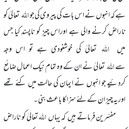
اللہ
ہے کہ انہوں نے ا س بات کی پیروی کی جو
تعالیٰ کو
ناراض کرنے والی ہے اوراس چیز کو ناپسند کیا جس
اللہ
میں
تعالیٰ کی خوشنودی ہے تو اس وجہ
اللہ
سے
تعالیٰ نے ان کے وہ تمام نیک اعمال ضائع
کردئیے جو انہوں نے ایمان کی حالت میں کئے تھے
اور یہ چیز ان کے لئے سزا کا باعث بنی ۔
اللہ
مفسّرین فرماتے ہیں کہ یہاں
تعالیٰ کو ناراض