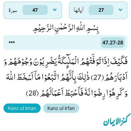
اٰياتها
سورۃ
47
27
بِسْمِ اللّٰهِ الرَّحْمٰنِ الرَّحِیْمِ
47.27-28
فَكَیْفَ اِذَا تَوَفَّتْهُمُ الْمَلٰٓىٕكَةُ یَضْرِبُوْنَ وُجُوْهَهُمْ وَ
اَدْبَارَهُمْ(27) ذٰلِكَ بِاَنَّهُمُ اتَّبَعُوْا مَاۤ اَسْخَطَ اللّٰهَ
وَ كَرِهُوْا رِضْوَانَهٗ فَاَحْبَطَ اَعْمَالَهُمْ۠ (28)
Kanz ul Iman
Kanz ul Irfan
کنزالایمان