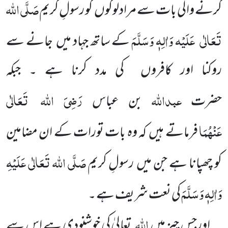
صَلَّی اللہ
کرنے والی بات سے مرادلوگوں کو رسولِ کریم
تَعَالٰی
عَلَیْہ وَاٰلِہٖ وَسَلَّمَ
کے ساتھ جہاد میں جانے سے
روکنا اور کافروں کی مدد کرنا ہے ۔ جبکہ
عبداللہ
رَضِیَ اللہ
تَعَالٰی
حضرت
بن عباس
عَنْہُمَا
فرماتے ہیں کہ وہ بات تورات کے ان مضامین
صَلَّی اللہ تَعَالٰی عَلَیْہِ
کو چھپانا ہے جن میں رسولِ کریم
وَاٰلِہٖ وَسَلَّمَ
کی نعت شریف ہے ۔
اللہ
اورجس چیز میں
تعالیٰ کی خوشنودی ہے اس سے