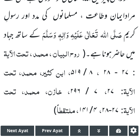
مرادایمان وطاعت ، مسلمانوں کی مدد اور رسولِ
صَلَّی اللہ تَعَالٰی عَلَیْہِ وَاٰلِہٖ وَسَلَّمَ
کریم
کے ساتھ جہاد
روح البیان ، محمد ، تحت الآیۃ
میں حاضر ہونا ہے۔
(
:
،
، ابن کثیر، محمد، تحت
۸ / ۵۱۹
۲۸
-
۲۷
الآیۃ:
،
، خازن، محمد، تحت
۷ / ۲۹۶
۲۷
الآیۃ:
،
، ملتقطاً
)
۴ / ۱۴۱
۲۷-۲۸
Next
Ayat
Prev
Ayat