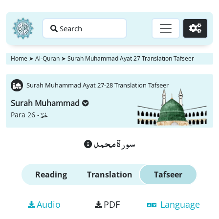
Search
Go
Home
➤
Al-Quran
➤
Surah Muhammad Ayat 27 Translation Tafseer
Surah Muhammad Ayat 27-28 Translation Tafseer
Surah Muhammad
حٰمٓ
Para 26 -
سورة محمد
Reading
Translation
Tafseer
Audio
PDF
Language