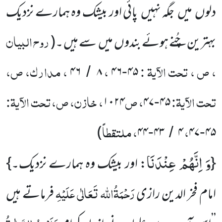
دلوں میں جگہ نہیں پائی اور بیشک وہ ہمارے نزدیک
روح البیان
بہترین چُنے ہوئے بندوں میں سے ہیں ۔(
، ص ، تحت الآیۃ :
،
، مدارک، ص،
۴۶
۸
۴۶
۴۵
/
-
تحت الآیۃ:
، ص
، خازن، ص، تحت الآیۃ:
۱۰۲۴
۴۷
۴۵
-
،
، ملتقطاً
)
۴۴
۴۳
۴
۴۷
۴۵
-
/
-
وَ اِنَّهُمْ عِنْدَنَا
{
: اور بیشک وہ ہمارے نزدیک۔}
رَحْمَۃُاللہ تَعَالٰی عَلَیْہِ
امام فخر الدین رازی
فرماتے ہیں