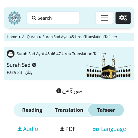
Search
Go
Home
➤
Al-Quran
➤
Surah Sad Ayat 45 Urdu Translation Tafseer
Surah Sad Ayat 45-46-47 Urdu Translation Tafseer
Surah Sad
وَ مَا لِیَ
Para 23 -
سورة ص
Reading
Translation
Tafseer
Audio
PDF
Language