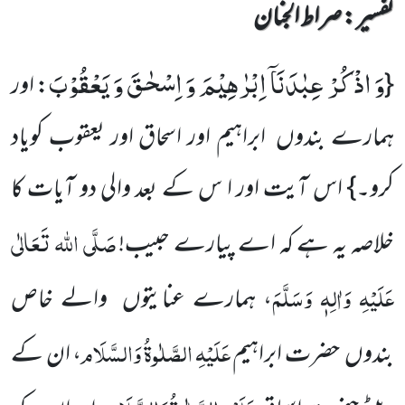
تفسیر : ‎صراط الجنان
وَ اذْكُرْ عِبٰدَنَاۤ اِبْرٰهِیْمَ وَ اِسْحٰقَ وَ یَعْقُوْبَ
{
: اور
ہمارے بندوں ابراہیم اور اسحاق اور یعقوب کویاد
کرو۔} اس آیت اور ا س کے بعد والی دو آیات کا
صَلَّی اللہ تَعَالٰی
خلاصہ یہ ہے کہ اے پیارے حبیب!
عَلَیْہِ وَاٰلِہٖ وَسَلَّمَ
، ہمارے عنایتوں والے خاص
عَلَیْہِ
الصَّلٰوۃُ
وَالسَّلَام
بندوں حضرت ابراہیم
، ان کے