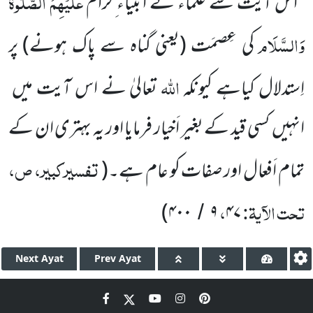
عَلَیْہِمُ الصَّلٰوۃُ
’’اس آیت سے علماء نے انبیاء ِکرام
وَالسَّلَام
کی عِصمَت (یعنی گناہ سے پاک ہونے) پر
اللہ
اِستدلال کیاہے کیونکہ
تعالیٰ نے اس آیت میں
انہیں کسی قید کے بغیر اَخیار فرمایا اور یہ بہتری ان کے
تفسیرکبیر، ص،
تمام اَفعال اور صفات کو عام ہے۔(
تحت الآیۃ:
،
)
۴۰۰
۹
۴۷
/
Next
Ayat
Prev
Ayat