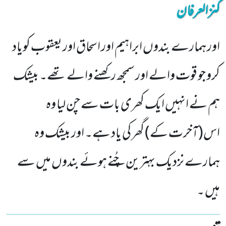
کنزالعرفان
اور ہمارے بندوں ابراہیم اور اسحاق اور یعقوب کویاد
کرو جو قوت والے اور سمجھ رکھنے والے تھے۔ بیشک
ہم نے انہیں ایک کھری بات سے چن لیا وہ
اس(آخرت کے) گھر کی یاد ہے۔ اور بیشک وہ
ہمارے نزدیک بہترین چُنے ہوئے بندوں میں سے
ہیں ۔