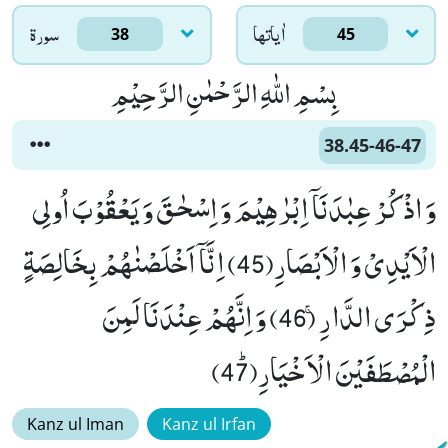
اٰياتها
سورۃ
38
45
بِسْمِ اللّٰهِ الرَّحْمٰنِ الرَّحِیْمِ
38.45-46-47
وَ اذْكُرْ عِبٰدَنَاۤ اِبْرٰهِیْمَ وَ اِسْحٰقَ وَ یَعْقُوْبَ اُولِی
الْاَیْدِیْ وَ الْاَبْصَارِ(45) اِنَّاۤ اَخْلَصْنٰهُمْ بِخَالِصَةٍ
ذِكْرَى الدَّارِۚ (46) وَ اِنَّهُمْ عِنْدَنَا لَمِنَ
الْمُصْطَفَیْنَ الْاَخْیَارِﭤ(47)
Kanz ul Iman
Kanz ul Irfan