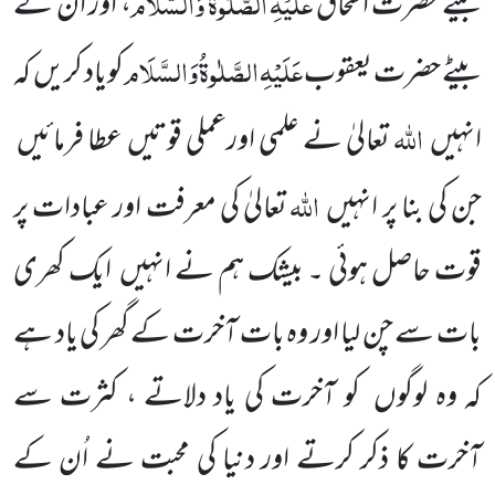
عَلَیْہِ
الصَّلٰوۃُ
وَالسَّلَام
بیٹے حضرت اسحاق
، اور ان کے
عَلَیْہِ
الصَّلٰوۃُ
وَالسَّلَام
بیٹے حضرت یعقوب
کویاد کریں کہ
اللہ
انہیں
تعالیٰ نے علمی اورعملی قوتیں عطا فرمائیں
اللہ
جن کی بنا پر انہیں
تعالیٰ کی معرفت اور عبادات پر
قوت حاصل ہوئی ۔ بیشک ہم نے انہیں ایک کھری
بات سے چن لیا اور وہ بات آخرت کے گھر کی یاد ہے
کہ وہ لوگوں کو آخرت کی یاد دلاتے ، کثرت سے
آخرت کا ذکر کرتے اور دنیا کی محبت نے اُن کے