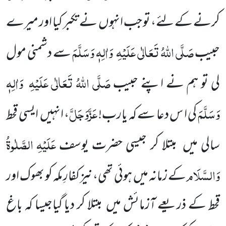
کرنے کے لئے، تو جب انہوں
نے تکبر کیا اور میرے
صَلَّی اللّٰہُ تَعَالٰی عَلَیْہِ
وَاٰلِہٖ وَسَلَّمَ
حبیب
سے دشمنی مول
صَلَّی اللّٰہُ تَعَالٰی عَلَیْہِ
وَاٰلِہٖ
لی تو ہم نے اپنے حبیب
وَسَلَّمَ
عَزَّوَجَلَّ
کی ا س دعا سے کہ یارب!
، انہیں
ایسی قحط
عَلَیْہِ
الصَّلٰوۃُ
سالی میں
مبتلا کر جیسی حضرت یوسف
وَالسَّلَام
کے زمانہ میں
ہوئی تھی،نیز کفارِ مکہ کو بھوک اور
قحط کے ذریعے آزمائش میں
مبتلا کر دیا گیاجیسا کہ باغ