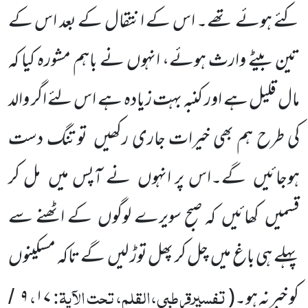
کئے ہوئے تھے۔ اس کے انتقال کے بعد اس کے
تین بیٹے وارث ہوئے، انہوں نے باہم مشورہ کیا کہ
مال قلیل ہے اور کنبہ بہت زیادہ ہے اس لئے اگر والد
کی طرح ہم بھی خیرات جاری رکھیں
تو تنگ دست
ہوجائیں
گے۔اس پر انہوں
نے آپس میں
مل کر
قسمیں
کھائیں
کہ صبح سویرے لوگوں
کے اٹھنے سے
پہلے ہی باغ میں
چل کر پھل توڑ لیں
گے تاکہ مسکینوں
تفسیرقرطبی،القلم، تحت الآیۃ:
،
کو خبر نہ ہو۔
(
۱۷
۹
/