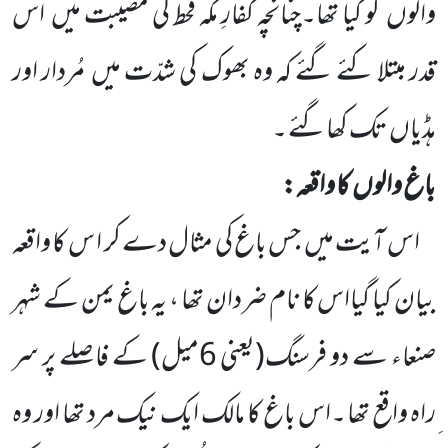
والوں
کو کیا تھا۔چنانچہ کفارِ مکہ قحط کی مصیبت میں
اس
قدر مبتلا کئے گئے کہ وہ بھوک کی شدّت میں
مُردار اور
ہڈیاں
تک کھاگئے ۔
باغ والوں
کا واقعہ:
اس آیت میں
جس باغ کی مثال دے کر ا س کا واقعہ
بیان کیا گیااس کا نام ضردان تھا ، یہ باغ یمن کے شہر
صنعاء سے دو فرسنگ
(یعنی
6
میل)
کے فاصلے پر سر
ِراہ واقع تھا ۔اس باغ کا مالک ایک نیک مرد تھا اور وہ