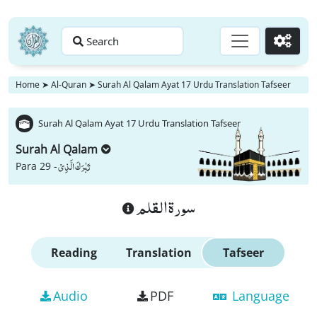
Search
Go
Home
➤
Al-Quran
➤
Surah Al Qalam Ayat 17 Urdu Translation Tafseer
Surah Al Qalam Ayat 17 Urdu Translation Tafseer
Surah Al Qalam
تَبٰرَكَ الَّذِیْ
Para 29 -
سورة القلم
Reading
Translation
Tafseer
Audio
PDF
Language