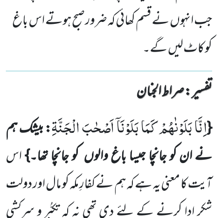
جب انہوں نے قسم کھائی کہ ضرور صبح ہوتے اس باغ
کو کاٹ لیں گے۔
تفسیر : ‎صراط الجنان
اِنَّا بَلَوْنٰهُمْ كَمَا بَلَوْنَاۤ اَصْحٰبَ الْجَنَّةِ
{
: بیشک ہم
نے ان کو جانچا جیسا باغ والوں
کو جانچا تھا۔}
اس
آیت کا معنی یہ ہے کہ ہم نے کفارِ مکہ کو مال اور دولت
شکر ادا کرنے کے لئے دی تھی نہ کہ تکبُّر و سرکشی