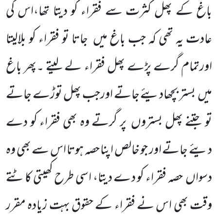
باغ کے پھل کثرت سے فُقراء کو دیتا تھا،اس کی
عادت یہ تھی کہ جب باغ میں
جاتا تو فقراء کو بلالیتا
اورتمام گرے پڑے پھل فقراء لے لیتے ۔پھر باغ
میں
بستر بچھادیئے جاتے اورجب پھل توڑے جاتے
تو جتنے پھل بستروں
پر گرتے وہ بھی فقراء کو دے
دیئے جاتے اور جو خالص اپنا حصہ ہوتا اس سے بھی وہ
دسواں
حصہ فقراء کو دے دیتا، اسی طرح کھیتی کاٹتے
وقت بھی اس نے فقراء کے حقوق بہت زیادہ مقرر