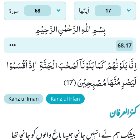
اٰياتها
سورۃ
68
17
بِسْمِ اللّٰهِ الرَّحْمٰنِ الرَّحِیْمِ
68.17
اِنَّا بَلَوْنٰهُمْ كَمَا بَلَوْنَاۤ اَصْحٰبَ الْجَنَّةِۚ-اِذْ اَقْسَمُوْا
لَیَصْرِمُنَّهَا مُصْبِحِیْنَۙ (17)
Kanz ul Iman
Kanz ul Irfan
کنزالعرفان
بیشک ہم نے انہیں جانچا جیسا باغ والوں کو جانچا تھا