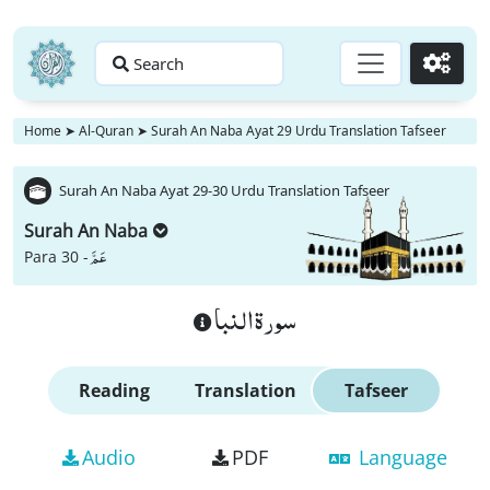
Search
Go
Home
➤
Al-Quran
➤
Surah An Naba Ayat 29 Urdu Translation Tafseer
Surah An Naba Ayat 29-30 Urdu Translation Tafseer
Surah An Naba
عَمَّ
Para 30 -
سورة النبا
Reading
Translation
Tafseer
Audio
PDF
Language