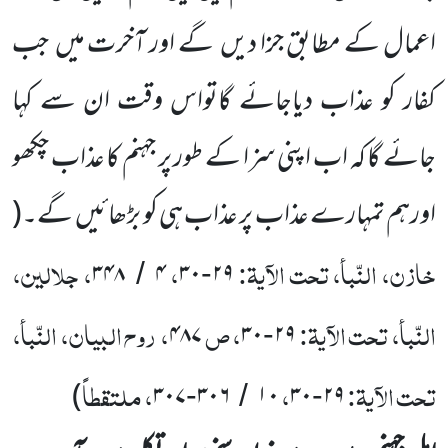
اعمال کے مطابق جزا دیں
گے اور آخرت میں
جب
کفار کو عذاب دیاجائے گاتواس وقت ان سے کہا
جائے گا کہ اب اپنی سزا کے طور پر جہنم کا عذاب چکھو
اورہم تمہارے عذاب پر عذاب ہی کو بڑھائیں
گے۔
(
خازن، النّبأ، تحت الآیۃ:
،
، جلالین،
۳۴۸
۴
۳۰
۲۹
/
-
النّبأ، تحت الآیۃ:
، ص
، روح البیان، النّبأ،
۴۸۷
۳۰
۲۹
-
تحت الآیۃ:
،
، ملتقطاً
)
۳۰۷
۳۰۶
۱۰
۳۰
۲۹
-
/
-