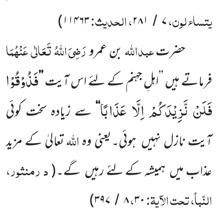
یتساء لون،
، الحدیث:
)
۱۱۴۶۳
۲۸۱
۷
/
عبداللّٰہ
رَضِیَ اللّٰہُ تَعَالٰی عَنْہُمَا
حضرت
بن عمرو
فَذُوْقُوْا
فرماتے ہیں ’’اہلِ جہنم کے لئے اس آیت
’’
فَلَنْ نَّزِیْدَكُمْ اِلَّا عَذَابًا
‘‘
سے زیادہ سخت کوئی
اللّٰہ
آیت نازل نہیں
ہوئی۔یعنی
وہ
تعالیٰ کے مزید
د رمنثور،
عذاب میں
ہمیشہ کے لئے رہیں
گے۔
(
النّبأ، تحت الآیۃ:
،
)
۳۹۷
۸
۳۰
/