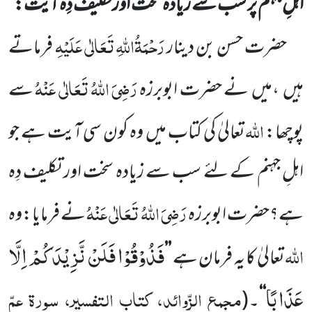
اہلِ جہنم پر سب سے زیادہ سخت اور تکلیف دِہ آیت:
رَحْمَۃُاللّٰہِ تَعَالٰی عَلَیْہِ
حضرت حسن بن دینار
فرماتے
رَضِیَ اللّٰہُ تَعَالٰی عَنْہُ
ہیں
،میں
نے حضرت ابوبرزہ
سے
اللّٰہ
پوچھا:
تعالیٰ کی کتاب میں
وہ کون سی آیت ہے جو
اہلِ جہنم کے لئے سب سے زیادہ سخت اور تکلیف دِہ
رَضِیَ اللّٰہُ تَعَالٰی عَنْہُ
ہے؟حضرت ابوبرزہ
نے فرمایا:وہ
فَذُوْقُوْا فَلَنْ نَّزِیْدَكُمْ اِلَّا
اللّٰہ
تعالیٰ کا یہ فرمان ہے
’’
عَذَابًا
مجمع الزّوائد، کتاب التفسیر، سورۃ عمّ
‘‘
۔
(