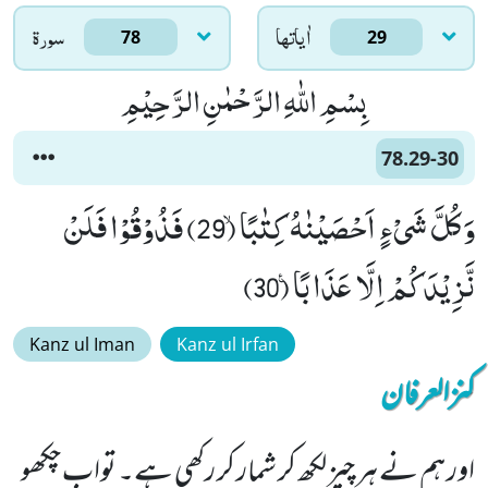
اٰياتها
سورۃ
78
29
بِسْمِ اللّٰهِ الرَّحْمٰنِ الرَّحِیْمِ
78.29-30
وَ كُلَّ شَیْءٍ اَحْصَیْنٰهُ كِتٰبًاۙ (29) فَذُوْقُوْا فَلَنْ
نَّزِیْدَكُمْ اِلَّا عَذَابًا۠ (30)
Kanz ul Iman
Kanz ul Irfan
کنزالعرفان
اور ہم نے ہر چیز لکھ کر شمار کر رکھی ہے۔ تواب چکھو