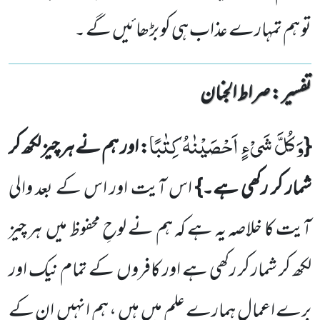
تو ہم تمہارے عذاب ہی کو بڑھائیں گے ۔
تفسیر : ‎صراط الجنان
وَ كُلَّ شَیْءٍ اَحْصَیْنٰهُ كِتٰبًا
{
: اور ہم نے ہر چیز لکھ کر
شمار کر رکھی ہے۔}
اس آیت اور اس کے بعد والی
آیت کا خلاصہ یہ ہے کہ ہم نے لوحِ محفوظ میں
ہر چیز
لکھ کر شمار کر رکھی ہے اور کافروں
کے تمام نیک اور
برے اعمال ہمارے علم میں
ہیں ، ہم انہیں
ان کے