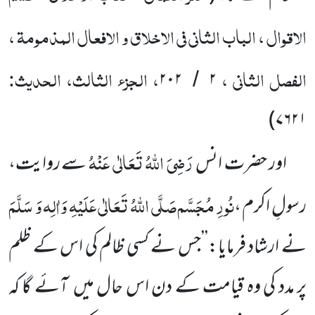
الاقوال ، الباب الثانی فی الاخلاق و الافعال المذمومۃ ،
الفصل الثانی ،
، الجزء الثالث، الحدیث:
۲۰۲
۲
/
)
۷۶۲۱
رَضِیَ اللّٰہُ تَعَالٰی عَنْہُ
اور
حضرت انس
سے روایت،
نُورِ
مُجَسَّم
صَلَّی اللّٰہُ تَعَالٰی عَلَیْہِ وَاٰلِہ وَ سَلَّمَ
رسولِ اکرم ،
نے ارشاد
فرمایا:’’جس نے کسی ظالم کی اس کے ظلم
پر مدد کی وہ قیامت کے دن اس حال میں
آئے گا کہ