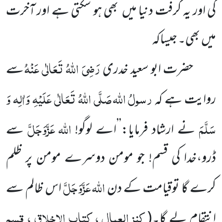
گی اور یہ گرفت دنیا میں
بھی ہو سکتی ہے اور آخرت
میں
بھی۔ جیساکہ
رَضِیَ اللّٰہُ تَعَالٰی عَنْہُ
حضرت ابو سعید خدری
سے
رسولُ
اللّٰہ
صَلَّی اللّٰہُ تَعَالٰی عَلَیْہِ وَاٰلِہ وَ
روایت ہے کہ
سَلَّمَ
اللّٰہ
عَزَّوَجَلَّ
نے ارشاد
فرمایا:’’اے لوگو!
سے
ڈرو،خدا کی قسم! جو مومن دوسرے مومن پر ظلم
اللّٰہ
عَزَّوَجَلَّ
کرے گا توقیامت کے دن
اس ظالم سے
کنز العمال ، کتاب الاخلاق ، قسم
انتقام لے گا۔
(