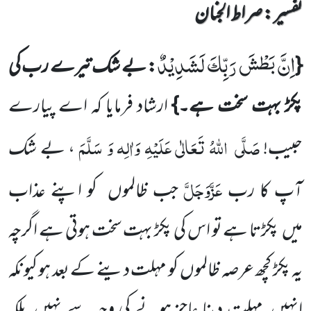
تفسیر : ‎صراط الجنان
اِنَّ بَطْشَ رَبِّكَ لَشَدِیْدٌ
{
: بے شک تیرے رب کی
پکڑ بہت سخت ہے۔}
ارشاد فرمایا کہ اے پیارے
صَلَّی
اللّٰہُ تَعَالٰی عَلَیْہِ وَاٰلِہ وَ سَلَّمَ
حبیب!
، بے شک
عَزَّوَجَلَّ
آپ کا رب
جب ظالموں
کو اپنے عذاب
میں
پکڑتا ہے تو اس کی پکڑ بہت سخت
ہوتی ہے اگرچہ
یہ پکڑ کچھ عرصہ ظالموں
کو مہلت دینے کے بعد ہو کیونکہ
انہیں
مہلت دینا عاجز ہونے کی وجہ سے نہیں
بلکہ