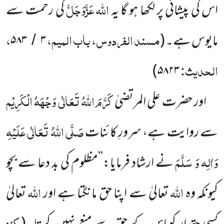
اللّٰہ
عَزَّوَجَلَّ
اس کی پیشانی پر لکھا ہو گا یہ
کی رحمت سے
مسند الفردوس، باب المیم،
،
مایوس ہے۔
(
۳
۵۸۳
/
الحدیث:
)
۵۸۲۳
کَرَّمَ اللّٰہُ تَعَالٰی وَجْہَہُ الْکَرِیْم
اور حضرت علی المرتضیٰ
صَلَّی اللّٰہُ تَعَالٰی عَلَیْہِ
سے روایت ہے، سرورِ
کائنات
وَاٰلِہ وَ سَلَّمَ
نے ارشاد فرمایا:’’مظلوم کی بد دعا سے بچو
اللّٰہ
اللّٰہ
کیونکہ وہ
تعالیٰ سے اپنا حق مانگتا ہے اور
تعالیٰ
کنز