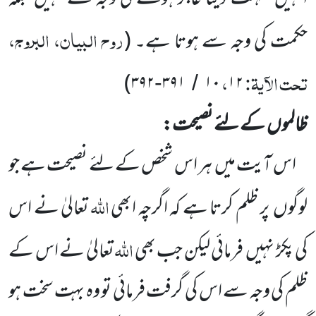
روح البیان، البروج،
حکمت کی وجہ سے ہوتا ہے۔
(
تحت الآیۃ:
،
)
۳۹۲
۳۹۱
۱۰
۱۲
-
/
ظالموں
کے لئے نصیحت:
اس آیت میں
ہر اس شخص کے لئے
نصیحت ہے جو
اللّٰہ
لوگوں
پر ظلم کرتا ہے کہ اگرچہ ابھی
تعالیٰ نے اس
اللّٰہ
کی پکڑ
نہیں
فرمائی لیکن جب بھی
تعالیٰ نے اس کے
ظلم کی وجہ سے
اس کی گرفت فرمائی تو وہ بہت سخت ہو