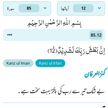
اٰياتها
سورۃ
85
12
بِسْمِ اللّٰهِ الرَّحْمٰنِ الرَّحِیْمِ
85.12
اِنَّ بَطْشَ رَبِّكَ لَشَدِیْدٌﭤ(12)
Kanz ul Iman
Kanz ul Irfan
کنزالعرفان
بے شک تیرے رب کی پکڑ بہت سخت ہے۔