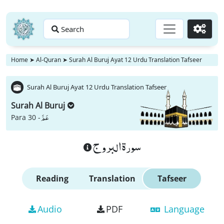
Search
Go
Home
➤
Al-Quran
➤
Surah Al Buruj Ayat 12 Urdu Translation Tafseer
Surah Al Buruj Ayat 12 Urdu Translation Tafseer
Surah Al Buruj
عَمَّ
Para 30 -
سورة البروج
Reading
Translation
Tafseer
Audio
PDF
Language