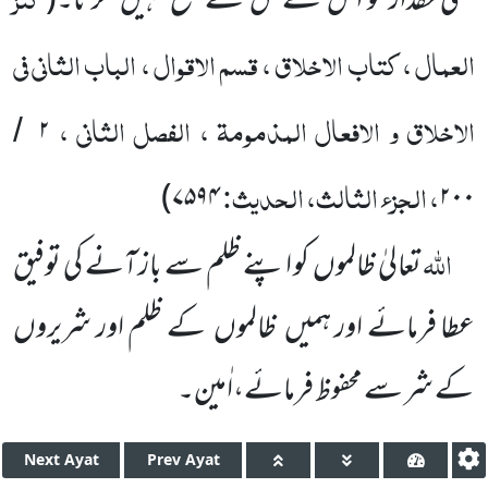
کسی حقدار کو اس کے حق سے
منع نہیں
کرتا۔
(
العمال ، کتاب الاخلاق ، قسم الاقوال ، الباب الثانی فی
الاخلاق و الافعال المذمومۃ ، الفصل الثانی ،
۲
/
، الجزء الثالث، الحدیث:
)
۷۵۹۴
۲۰۰
اللّٰہ
تعالیٰ ظالموں
کو اپنے ظلم سے باز آنے کی توفیق
عطا فرمائے اور ہمیں
ظالموں
کے ظلم اور شریروں
کے شر سے محفوظ فرمائے،اٰمین۔
Next
Ayat
Prev
Ayat