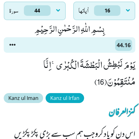
اٰياتها
سورۃ
44
16
بِسْمِ اللّٰهِ الرَّحْمٰنِ الرَّحِیْمِ
44.16
یَوْمَ نَبْطِشُ الْبَطْشَةَ الْكُبْرٰىۚ-اِنَّا
مُنْتَقِمُوْنَ(16)
Kanz ul Iman
Kanz ul Irfan
کنزالعرفان
اس دن کو یاد کروجب ہم سب سے بڑی پکڑ پکڑیں