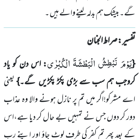
گے۔بیشک ہم بدلہ لینے والے ہیں ۔
تفسیر : ‎صراط الجنان
یَوْمَ نَبْطِشُ الْبَطْشَةَ الْكُبْرٰى
{
: اس دن کو یاد
کروجب ہم سب سے بڑی پکڑ پکڑیں گے۔}
یعنی
اے مشرکو!اگر میں تم پر نازل ہونے والا وہ عذاب
دور کر دوں جس نے تمہیں بے حال کر دیا ہے،اس
کے بعد پھر تم کفر کی طرف لوٹ جاؤ اور اپنے رب