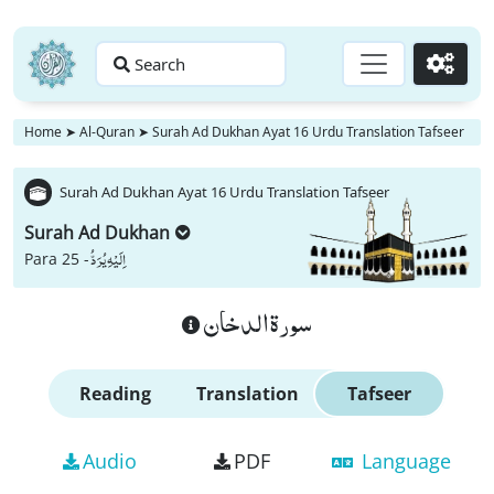
Search
Go
Home
➤
Al-Quran
➤
Surah Ad Dukhan Ayat 16 Urdu Translation Tafseer
Surah Ad Dukhan Ayat 16 Urdu Translation Tafseer
Surah Ad Dukhan
اِلَیْهِ یُرَدُّ
Para 25 -
سورة الدخان
Reading
Translation
Tafseer
Audio
PDF
Language