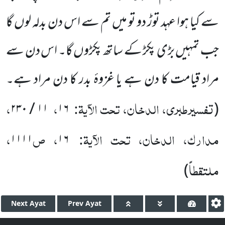
سے کیا ہوا عہد توڑ دو تو میں تم سے اس دن بدلہ لوں گا
جب تمہیں بڑی پکڑ کے ساتھ پکڑوں گا۔ اس دن سے
مراد قیامت کا دن ہے یا غزوۂ بدر کا دن مراد ہے۔
تفسیرطبری، الدخان، تحت الآیۃ:
،
،
۲۳۰
/
۱۱
۱۶
(
مدارک، الدخان، تحت الآیۃ:
، ص
،
۱۱۱۱
۱۶
ملتقطاً
)
Next
Ayat
Prev
Ayat