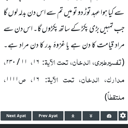
سے کیا ہوا عہد توڑ دو تو میں تم سے اس دن بدلہ لوں گا
جب تمہیں بڑی پکڑ کے ساتھ پکڑوں گا۔ اس دن سے
مراد قیامت کا دن ہے یا غزوۂ بدر کا دن مراد ہے۔
تفسیرطبری، الدخان، تحت الآیۃ:
،
،
۲۳۰
/
۱۱
۱۶
(
مدارک، الدخان، تحت الآیۃ:
، ص
،
۱۱۱۱
۱۶
ملتقطاً
)
Next
Ayat
Prev
Ayat