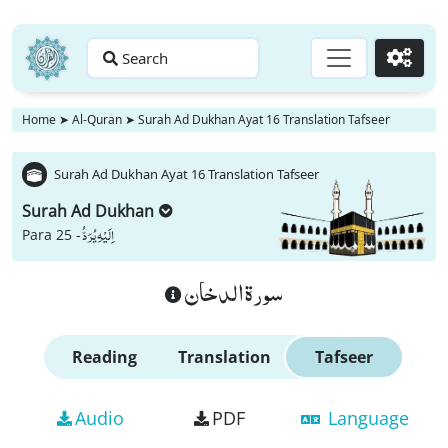
Search
Go
Home
➤
Al-Quran
➤
Surah Ad Dukhan Ayat 16 Translation Tafseer
Surah Ad Dukhan Ayat 16 Translation Tafseer
Surah Ad Dukhan
اِلَیْهِ یُرَدُّ
Para 25 -
سورة الدخان
Reading
Translation
Tafseer
Audio
PDF
Language