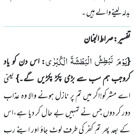
بدلہ لینے والے ہیں ۔
تفسیر : ‎صراط الجنان
یَوْمَ نَبْطِشُ الْبَطْشَةَ الْكُبْرٰى
{
: اس دن کو یاد
کروجب ہم سب سے بڑی پکڑ پکڑیں گے۔}
یعنی
اے مشرکو!اگر میں تم پر نازل ہونے والا وہ عذاب
دور کر دوں جس نے تمہیں بے حال کر دیا ہے،اس
کے بعد پھر تم کفر کی طرف لوٹ جاؤ اور اپنے رب