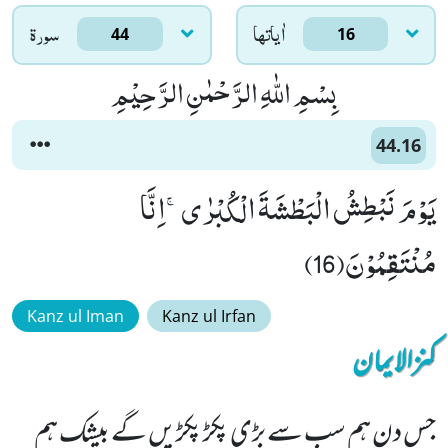
اٰياتها
سورۃ
44
16
بِسْمِ اللّٰهِ الرَّحْمٰنِ الرَّحِیْمِ
44.16
یَوْمَ نَبْطِشُ الْبَطْشَةَ الْكُبْرٰىۚ-اِنَّا
مُنْتَقِمُوْنَ(16)
Kanz ul Iman
Kanz ul Irfan
کنزالایمان
جس دن ہم سب سے بڑی پکڑ پکڑیں گے بیشک ہم